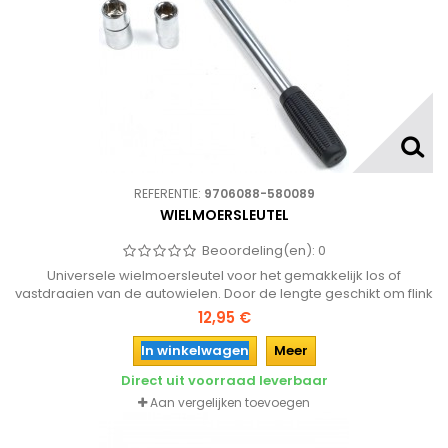
REFERENTIE:
9706088-580089
WIELMOERSLEUTEL
Beoordeling(en):
0
Universele wielmoersleutel voor het gemakkelijk los of
vastdraaien van de autowielen. Door de lengte geschikt om flink
kracht op te zetten.
12,95 €
In winkelwagen
Meer
Direct uit voorraad leverbaar
Aan vergelijken toevoegen