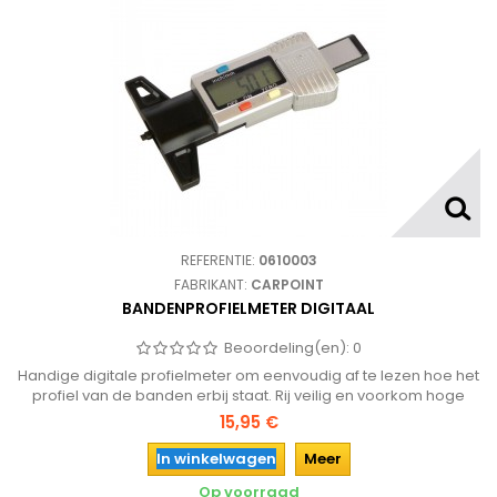
REFERENTIE:
0610003
FABRIKANT:
CARPOINT
BANDENPROFIELMETER DIGITAAL
Beoordeling(en):
0
Handige digitale profielmeter om eenvoudig af te lezen hoe het
profiel van de banden erbij staat. Rij veilig en voorkom hoge
boetes voor gladde banden!
15,95 €
In winkelwagen
Meer
Op voorraad