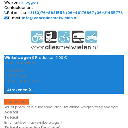
Welkom,
Inloggen
Contacteer ons
Bel ons nu:
+31 (0)76-8881558 /06-40176867 /06-21455778
E-mail:
info@voorallesmetwielen.nl
Winkelwagen
0
Producten
0,00 €
Geen producten
0,00 €
BTW
0,00 €
Totaal
Prijzen zijn incl. btw
Afrekenen
Your account
Het product is succesvol aan uw winkelwagen toegevoegd
Aantal
Totaal
Er is 1 artikel in uw winkelwagen.
Totaal producten (incl. btw)