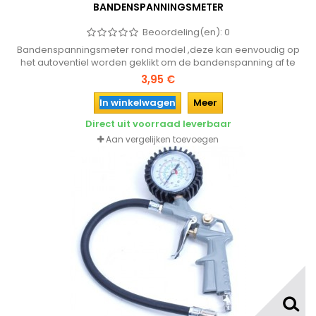
BANDENSPANNINGSMETER
Beoordeling(en):
0
Bandenspanningsmeter rond model ,deze kan eenvoudig op
het autoventiel worden geklikt om de bandenspanning af te
lezen. Bespaar eenvoudig brandstof en voorkom onnodige
3,95 €
slijtage aan de banden!
In winkelwagen
Meer
Direct uit voorraad leverbaar
Aan vergelijken toevoegen