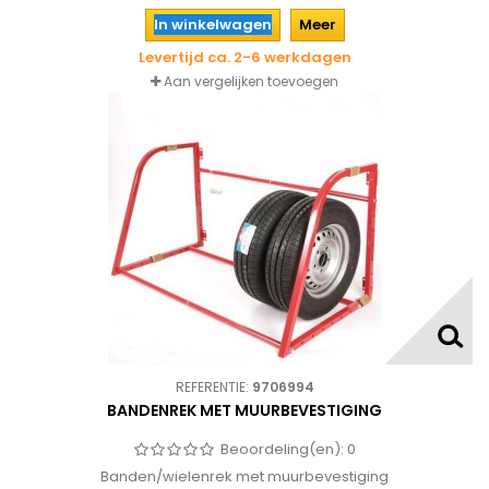
op te hangen zodat deze niet beschadigen en niet in de weg
liggen.
In winkelwagen
Meer
Levertijd ca. 2-6 werkdagen
Aan vergelijken toevoegen
REFERENTIE:
9706994
BANDENREK MET MUURBEVESTIGING
Beoordeling(en):
0
Banden/wielenrek met muurbevestiging