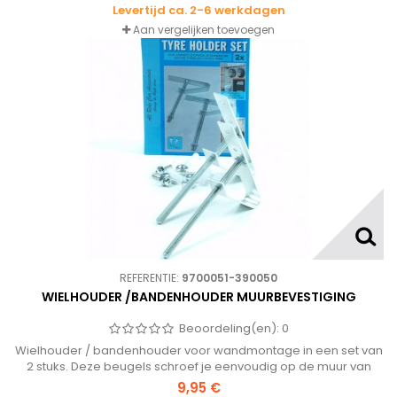
Levertijd ca. 2-6 werkdagen
Aan vergelijken toevoegen
REFERENTIE:
9700051-390050
WIELHOUDER /BANDENHOUDER MUURBEVESTIGING
Beoordeling(en):
0
Wielhouder / bandenhouder voor wandmontage in een set van
2 stuks. Deze beugels schroef je eenvoudig op de muur van
bijvoorbeeld je garage om vervolgens de wielen van de auto
9,95 €