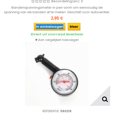
Beoordeling(en):
0
Bandenspanningsmeter in pen vorm om eenvoudig de
spanning van de banden af te meten. Geschikt voor autoventiel.
Een goede bandenspanning zorgt voor minder slijtage van de
2,95 €
banden en een lager brandstofverbruik!
In winkelwagen
Meer
Direct uit voorraad leverbaar
Aan vergelijken toevoegen
REFERENTIE:
580216