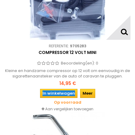
REFERENTIE:
9705283
COMPRESSOR 12 VOLT MINI
Beoordeling(en):
0
Kleine en handzame compressor op 12 volt om eenvoudig in de
sigarettenaansteker van de auto of caravan te pluggen.
Geschikt om de banden op te pompen of ballen en
14,95 €
luchtbedden, dus ook onmisbaar tijdens vakantie!
In winkelwagen
Meer
Op voorraad
Aan vergelijken toevoegen