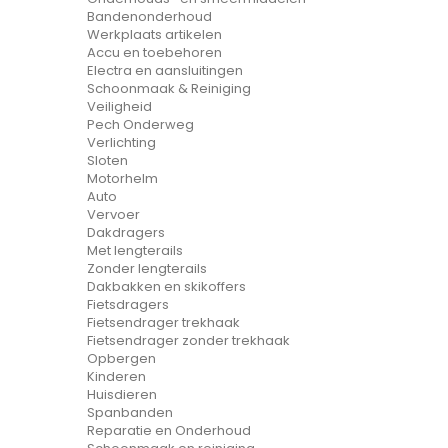
Bandenonderhoud
Werkplaats artikelen
Accu en toebehoren
Electra en aansluitingen
Schoonmaak & Reiniging
Veiligheid
Pech Onderweg
Verlichting
Sloten
Motorhelm
Auto
Vervoer
Dakdragers
Met lengterails
Zonder lengterails
Dakbakken en skikoffers
Fietsdragers
Fietsendrager trekhaak
Fietsendrager zonder trekhaak
Opbergen
Kinderen
Huisdieren
Spanbanden
Reparatie en Onderhoud