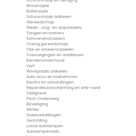
Schoonmaak en reiniging
Binnenzijde
Buitenzijde
Schoonmaak artikelen
Gereedschap
Steek-, ring- en dopsleutels
Tangen en hamers
Schroevendraaiers
Overig gereedschap
Olie en smeermiddelen
Toevoegingen en additieven
Bandenonderhoud
Verf
Werkplaats artikelen
Auto accu en toebehoren
Electra en aansluitingen
Reparatie,bescherming en anti-roest
Veiligheid
Pech Onderweg
Beveiliging
Winter
Sneeuwkettingen
Verlichting
Losse autolampen
Autolampensets