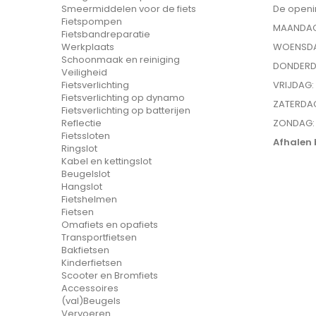
De openi
Smeermiddelen voor de fiets
Fietspompen
MAANDAG
Fietsbandreparatie
WOENS
Werkplaats
Schoonmaak en reiniging
DONDER
Veiligheid
VRIJD
Fietsverlichting
Fietsverlichting op dynamo
ZATERD
Fietsverlichting op batterijen
ZONDA
Reflectie
Fietssloten
Afhalen 
Ringslot
Kabel en kettingslot
Beugelslot
Hangslot
Fietshelmen
Fietsen
Omafiets en opafiets
Transportfietsen
Bakfietsen
Kinderfietsen
Scooter en Bromfiets
Accessoires
(val)Beugels
Vervoeren