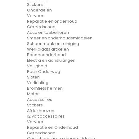
Stickers
Onderdelen
Vervoer
Reparatie en onderhoud
Gereedschap
Accu en toebehoren
Smeer en onderhoudsmiddelen
Schoonmaak en reiniging
Werkplaats artikelen
Bandenonderhoud
Electra en aansluitingen
Veiligheid
Pech Onderweg
Sloten
Verlichting
Bromfiets helmen
Motor
Accessoires
Stickers
Afdekhoezen
12 volt accessoires
Vervoer
Reparatie en Onderhoud
Gereedschap
Onderhouds- en smeermiddelen