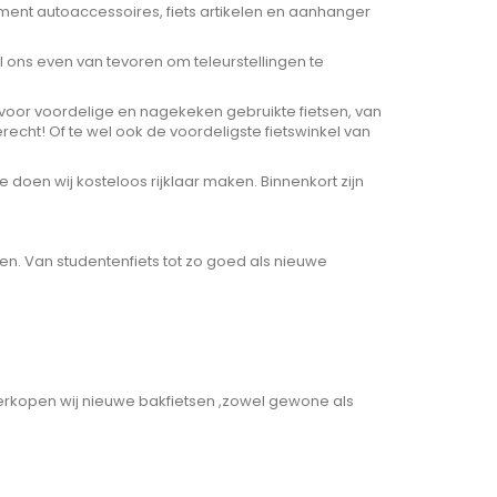
iment autoaccessoires, fiets artikelen en aanhanger
il ons even van tevoren om teleurstellingen te
t voor voordelige en nagekeken gebruikte fietsen, van
terecht! Of te wel ook de voordeligste fietswinkel van
 doen wij kosteloos rijklaar maken. Binnenkort zijn
sen. Van studentenfiets tot zo goed als nieuwe
erkopen wij nieuwe bakfietsen ,zowel gewone als