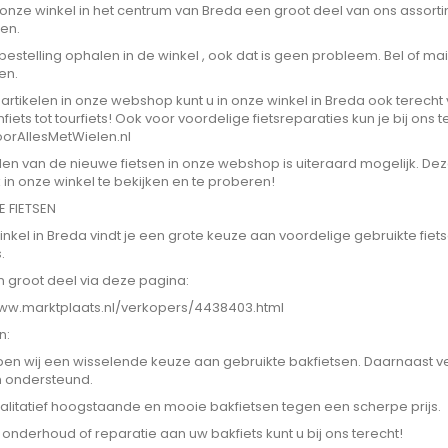
n onze winkel in het centrum van Breda een groot deel van ons assort
en.
 bestelling ophalen in de winkel , ook dat is geen probleem. Bel of ma
en.
artikelen in onze webshop kunt u in onze winkel in Breda ook terech
fiets tot tourfiets! Ook voor voordelige fietsreparaties kun je bij ons 
oorAllesMetWielen.nl
en van de nieuwe fietsen in onze webshop is uiteraard mogelijk. Deze
in onze winkel te bekijken en te proberen!
E FIETSEN
inkel in Breda vindt je een grote keuze aan voordelige gebruikte fiet
.
n groot deel via deze pagina:
www.marktplaats.nl/verkopers/4438403.html
n:
en wij een wisselende keuze aan gebruikte bakfietsen. Daarnaast v
h ondersteund.
kwalitatief hoogstaande en mooie bakfietsen tegen een scherpe prijs.
onderhoud of reparatie aan uw bakfiets kunt u bij ons terecht!