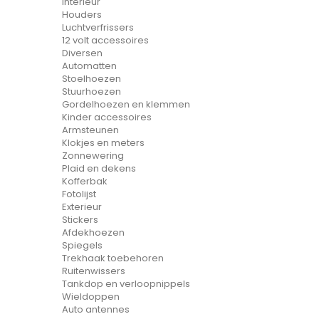
Interieur
Houders
Luchtverfrissers
12 volt accessoires
Diversen
Automatten
Stoelhoezen
Stuurhoezen
Gordelhoezen en klemmen
Kinder accessoires
Armsteunen
Klokjes en meters
Zonnewering
Plaid en dekens
Kofferbak
Fotolijst
Exterieur
Stickers
Afdekhoezen
Spiegels
Trekhaak toebehoren
Ruitenwissers
Tankdop en verloopnippels
Wieldoppen
Auto antennes