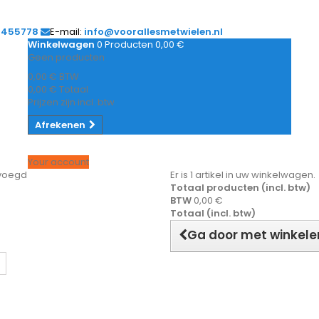
1455778
E-mail:
info@voorallesmetwielen.nl
Winkelwagen
0
Producten
0,00 €
Geen producten
0,00 €
BTW
0,00 €
Totaal
Prijzen zijn incl. btw
Afrekenen
Your account
evoegd
Er is 1 artikel in uw winkelwagen.
Totaal producten (incl. btw)
BTW
0,00 €
Totaal (incl. btw)
Ga door met winkele