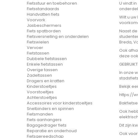
U vindt i
Fietsstuur en toebehoren
onderdel
Fietsstandaards
Handvatten fiets
Wilt u uw
Voorvork
voorkom
Jasbeschermers
Naast de 
Fiets spatborden
studenten
Fietsversnelling en onderdelen
Breda, V
Fietswielen
Vervoer
Ook afhal
Fietstassen
deze ook 
Dubbele fietstassen
GEBRUIKT
Enkele fietstassen
Overige tassen
In onze w
Zadeltassen
stadsfiets
Dragers en kratten
Bekijk ee
Kinderstoeltjes
Voorstoeltjes
https://
Achterstoeltjes
Bakfietse
Accessoires voor kinderstoeltjes
Snelbinders en spinnen
Ook hebb
Fietsmanden
elektrisc
Fiets aanhangers
Dit zijn 
Bagagedrager fiets
Reparatie en onderhoud
Ook voor 
Fietsgereedschap