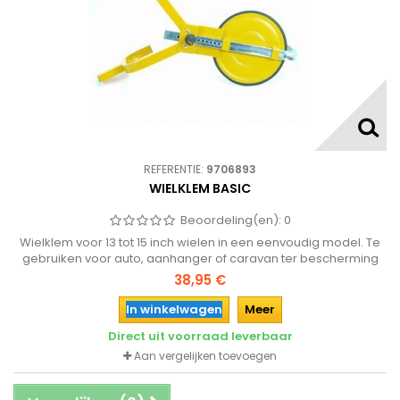
REFERENTIE:
9706893
WIELKLEM BASIC
Beoordeling(en):
0
Wielklem voor 13 tot 15 inch wielen in een eenvoudig model. Te
gebruiken voor auto, aanhanger of caravan ter bescherming
van diefstal.
38,95 €
In winkelwagen
Meer
Direct uit voorraad leverbaar
Aan vergelijken toevoegen