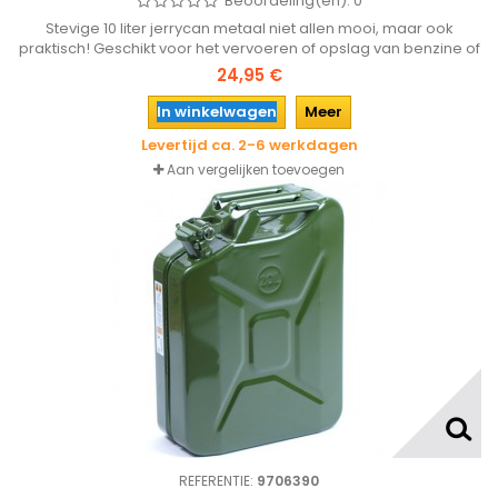
Beoordeling(en):
0
Stevige 10 liter jerrycan metaal niet allen mooi, maar ook
praktisch! Geschikt voor het vervoeren of opslag van benzine of
water (uiteraard niet voor beide gebruiken..)
24,95 €
In winkelwagen
Meer
Levertijd ca. 2-6 werkdagen
Aan vergelijken toevoegen
REFERENTIE:
9706390