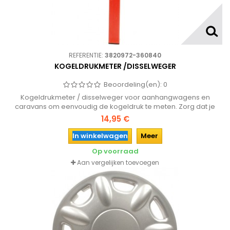
REFERENTIE:
3820972-360840
KOGELDRUKMETER /DISSELWEGER
Beoordeling(en):
0
Kogeldrukmeter / disselweger voor aanhangwagens en
caravans om eenvoudig de kogeldruk te meten. Zorg dat je
een goede gewichtsverdeling hebt van de aanhanger zodat
14,95 €
het rijgedrag van de auto niet negatief wordt beinvloed!
In winkelwagen
Meer
Op voorraad
Aan vergelijken toevoegen