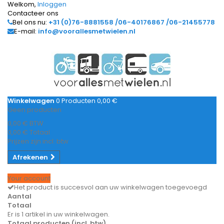
Welkom,
Inloggen
Contacteer ons
Bel ons nu:
+31 (0)76-8881558 /06-40176867 /06-21455778
E-mail:
info@voorallesmetwielen.nl
Winkelwagen
0
Producten
0,00 €
Geen producten
0,00 €
BTW
0,00 €
Totaal
Prijzen zijn incl. btw
Afrekenen
Your account
Het product is succesvol aan uw winkelwagen toegevoegd
Aantal
Totaal
Er is 1 artikel in uw winkelwagen.
Totaal producten (incl. btw)