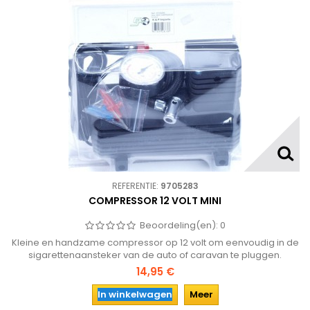
REFERENTIE:
9705283
COMPRESSOR 12 VOLT MINI
Beoordeling(en):
0
Kleine en handzame compressor op 12 volt om eenvoudig in de
sigarettenaansteker van de auto of caravan te pluggen.
Geschikt om de banden op te pompen of ballen en
14,95 €
luchtbedden, dus ook onmisbaar tijdens vakantie!
In winkelwagen
Meer