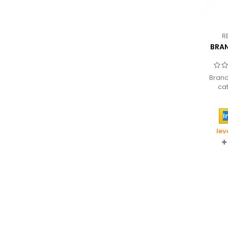
R
BRAN
Brand
cat
(vloe
I
lev