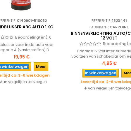
EFERENTIE:
0140901-510052
REFERENTIE:
1523441
DBLUSSER ABC AUTO 1 KG
FABRIKANT:
CARPOINT
BINNENVERLICHTING AUTO/
Beoordeling(en):
0
12 VOLT
Beoordeling(e
blusser voor in de auto voor
egorie A (vaste stoffen) B
Handige 12 volt interieurverli
istofbrand) en C (gasbrand).
voorzien van schakelaar om e
19,95 €
te monteren in auto, bestelbus
4,95 €
n winkelwagen
Meer
of boot.
In winkelwagen
Me
ertijd ca. 3-6 werkdagen
Levertijd ca. 2-6 werkd
Aan vergelijken toevoegen
Aan vergelijken toevoeg