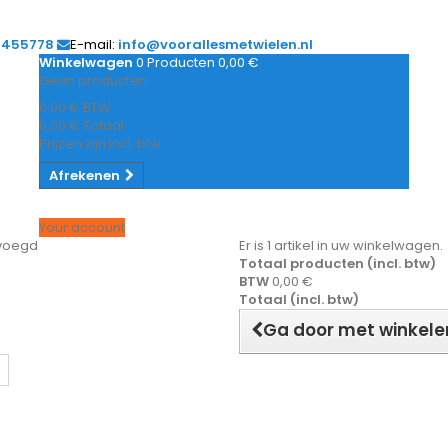
1455778
E-mail:
info@voorallesmetwielen.nl
Winkelwagen
0
Producten
0,00 €
Geen producten
0,00 €
BTW
0,00 €
Totaal
Prijzen zijn incl. btw
Afrekenen
Your account
evoegd
Er is 1 artikel in uw winkelwagen.
Totaal producten (incl. btw)
BTW
0,00 €
Totaal (incl. btw)
Ga door met winkele