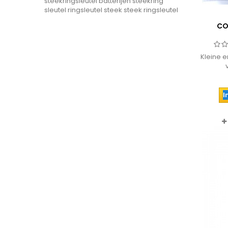
steekringsleutel
batterijen
steekring
sleutel
ringsleutel steek
steek ringsleutel
CO
Kleine 
sigare
carava
bande
I
luchtbed