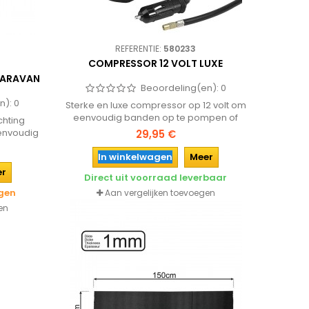
REFERENTIE:
580233
COMPRESSOR 12 VOLT LUXE
CARAVAN
Beoordeling(en):
0
n):
0
Sterke en luxe compressor op 12 volt om
eenvoudig banden op te pompen of
chting
voorwerpen zoals luchtkussen,
envoudig
29,95 €
opblaasboten en ballen.
, caravan
In winkelwagen
Meer
er
Direct uit voorraad leverbaar
agen
Aan vergelijken toevoegen
en