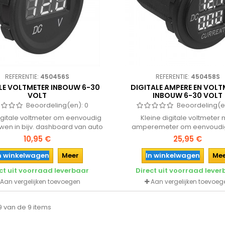
REFERENTIE:
450456S
REFERENTIE:
450458S
LE VOLTMETER INBOUW 6-30
DIGITALE AMPERE EN VOLT
VOLT
INBOUW 6-30 VOLT
Beoordeling(en):
0
Beoordeling(e
igitale voltmeter om eenvoudig
Kleine digitale voltmeter
uwen in bijv. dashboard van auto
amperemeter om eenvoudig
achtwagen of voor caravan of
bouwen in bijv. dashboard van
10,95 €
25,95 €
camper.
vrachtwagen of voor caravan o
n winkelwagen
Meer
In winkelwagen
Me
ct uit voorraad leverbaar
Direct uit voorraad leve
Aan vergelijken toevoegen
Aan vergelijken toevoeg
 9 van de 9 items