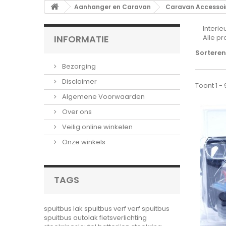
Aanhanger en Caravan
Caravan Accessoi
Interie
INFORMATIE
Alle pr
Sorteren
Bezorging
Disclaimer
Toont 1 -
Algemene Voorwaarden
Over ons
Veilig online winkelen
Onze winkels
TAGS
spuitbus lak
spuitbus verf
verf spuitbus
spuitbus autolak
fietsverlichting