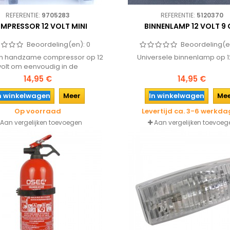
REFERENTIE:
9705283
REFERENTIE:
5120370
MPRESSOR 12 VOLT MINI
BINNENLAMP 12 VOLT 9
Beoordeling(en):
0
Beoordeling(e
en handzame compressor op 12
Universele binnenlamp op 12
volt om eenvoudig in de
ttenaansteker van de auto of
14,95 €
14,95 €
n te pluggen. Geschikt om de
n op te pompen of ballen en
n winkelwagen
Meer
In winkelwagen
Me
den, dus ook onmisbaar tijdens
Op voorraad
Levertijd ca. 3-6 werkd
vakantie!
Aan vergelijken toevoegen
Aan vergelijken toevoeg