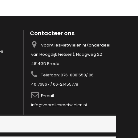
Contacteer ons
VoorAllesMetWielen.nl (onderdeel
en
van Hoogdijk Fietsen), Haagweg 22
4814GD Breda
Telefoon:
076-8881558/ 06-
40176867 / 06-21455778
E-mail:
info@voorallesmetwielen.nl