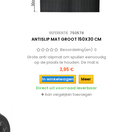
REFERENTIE:
750576
ANTISLIP MAT GROOT 150X30 CM
Beoordeling(en):
0
Grote anti-slipmat om spullen eenvoudig
op de plaats te houden. De mat is
eenvoudig op maat te knippen en is
3,95 €
ideaal voor bijvoorbeeld in de auto,
camper, caravan, boot of gewoon thuis.
In winkelwagen
Meer
Direct uit voorraad leverbaar
Aan vergelijken toevoegen