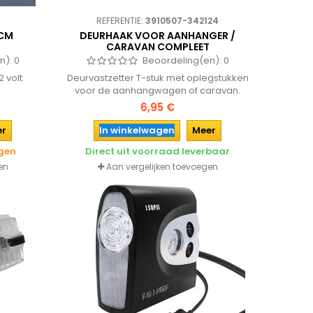
REFERENTIE:
3910507-342124
 CM
DEURHAAK VOOR AANHANGER /
CARAVAN COMPLEET
n):
0
Beoordeling(en):
0
 volt
Deurvastzetter T-stuk met oplegstukken
voor de aanhangwagen of caravan.
6,95 €
er
In winkelwagen
Meer
agen
Direct uit voorraad leverbaar
en
Aan vergelijken toevoegen