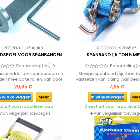
REFERENTIE:
9700060
REFERENTIE:
9706527
DSPOEL VOOR SPANBANDEN
SPANBAND 1,5 TON 5 ME
Beoordeling(en):
0
Beoordeling(e
hulpmiddel om spanbanden en
Stevige spanband /sjorband v
den mee op te rollen. Kan door
vastzetten van lading. Aan bei
sche voet gemakkelijk aan een
voorzien van een haak
29,95 €
7,95 €
ertuig worden bevestigd.
n winkelwagen
Meer
In winkelwagen
Me
ct uit voorraad leverbaar
Direct uit voorraad leve
Aan vergelijken toevoegen
Aan vergelijken toevoeg