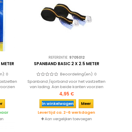
REFERENTIE:
9705012
 METER
SPANBAND BASIC 2 X 2.5 METER
n):
0
Beoordeling(en):
0
astzetten
Spanband /sjorband voor het vastzetten
voorzien
van lading. Aan beide kanten voorzien
van een haak.
4,95 €
er
In winkelwagen
Meer
rbaar
Levertijd ca. 2-6 werkdagen
en
Aan vergelijken toevoegen