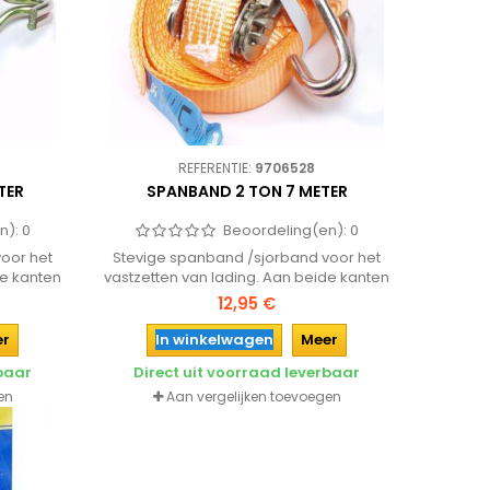
REFERENTIE:
9706528
TER
SPANBAND 2 TON 7 METER
n):
0
Beoordeling(en):
0
oor het
Stevige spanband /sjorband voor het
de kanten
vastzetten van lading. Aan beide kanten
.
voorzien van een haak.
12,95 €
er
In winkelwagen
Meer
rbaar
Direct uit voorraad leverbaar
en
Aan vergelijken toevoegen