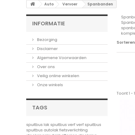
Auto
Vervoer
Spanbanden
Spanb
INFORMATIE
Spanba
spanba
komple
Bezorging
Sorteren
Disclaimer
Algemene Voorwaarden
Over ons
Veilig online winkelen
Onze winkels
Toont 1 -
TAGS
spuitbus lak
spuitbus verf
verf spuitbus
spuitbus autolak
fietsverlichting