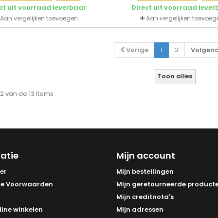
ct uit voorraad leverbaar
Direct uit voorraad leve
Aan vergelijken toevoegen
Aan vergelijken toevoeg
Vorige
1
2
Volgen
Toon alles
 12 van de 13 items
atie
Mijn account
er
Mijn bestellingen
e Voorwaarden
Mijn geretourneerde product
Mijn creditnota's
line winkelen
Mijn adressen