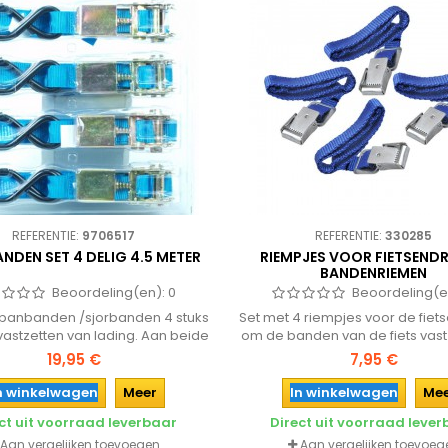
REFERENTIE:
9706517
REFERENTIE:
330285
NDEN SET 4 DELIG 4.5 METER
RIEMPJES VOOR FIETSEND
BANDENRIEMEN
Beoordeling(en):
0
Beoordeling(e
spanbanden /sjorbanden 4 stuks
Set met 4 riempjes voor de fie
vastzetten van lading. Aan beide
om de banden van de fiets vast 
voorzien van een haak en ratel.
op de wielgoten voorzien van
19,95 €
7,95 €
ijzeren gespen.
n winkelwagen
Meer
In winkelwagen
Me
ct uit voorraad leverbaar
Direct uit voorraad leve
Aan vergelijken toevoegen
Aan vergelijken toevoeg