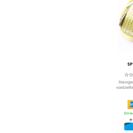
SP
Stevig
vastzett
I
Dire