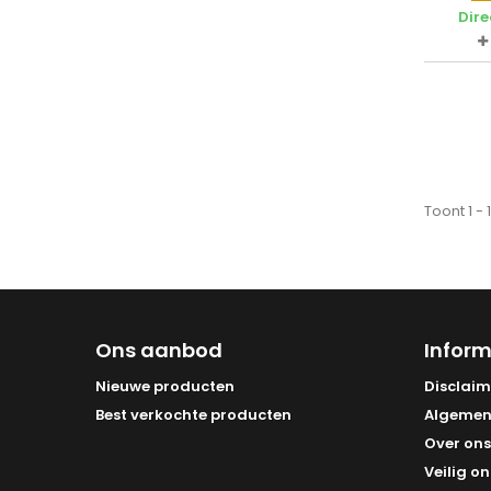
Dire
Toont 1 -
Ons aanbod
Inform
Nieuwe producten
Disclaim
Best verkochte producten
Algemen
Over ons
Veilig on