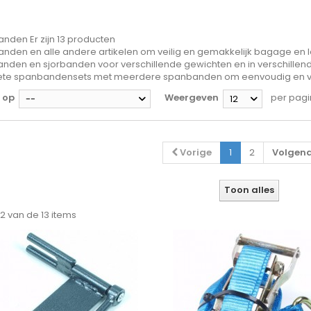
anden
Er zijn 13 producten
nden en alle andere artikelen om veilig en gemakkelijk bagage en 
nden en sjorbanden voor verschillende gewichten en in verschillend
te spanbandensets met meerdere spanbanden om eenvoudig en veil
 op
Weergeven
per pag
--
12
Vorige
1
2
Volgen
Toon alles
 12 van de 13 items