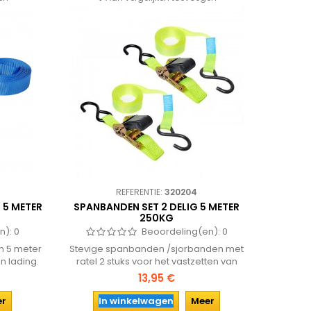
REFERENTIE:
320204
 5 METER
SPANBANDEN SET 2 DELIG 5 METER
250KG
n):
0
Beoordeling(en):
0
n 5 meter
Stevige spanbanden /sjorbanden met
n lading.
ratel 2 stuks voor het vastzetten van
an een
lading. De spanbanden hebben een
13,95 €
lengte van 5 meter en aan beide kanten
voorzien van een haak en zijn belastbaar
er
In winkelwagen
Meer