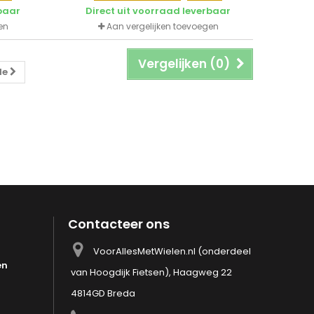
tot 250 kg.
rbaar
Direct uit voorraad leverbaar
en
Aan vergelijken toevoegen
Vergelijken (
0
)
de
Contacteer ons
VoorAllesMetWielen.nl (onderdeel
en
van Hoogdijk Fietsen), Haagweg 22
4814GD Breda