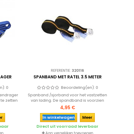
REFERENTIE:
320116
RAGER
SPANBAND MET RATEL 3.5 METER
n):
0
Beoordeling(en):
0
tsendrager
Spanband /sjorband voor het vastzetten
te zetten
van lading. De spandband is voorzien
 sterke
van een ratle om optimaal kracht te
4,95 €
kunnen zetten en lading perfect te
zekeren.
er
In winkelwagen
Meer
rbaar
Direct uit voorraad leverbaar
en
Aan vergelijken toevoegen