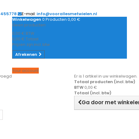
1455778
E-mail:
info@voorallesmetwielen.nl
Winkelwagen
0
Producten
0,00 €
Geen producten
0,00 €
BTW
0,00 €
Totaal
Prijzen zijn incl. btw
Afrekenen
Your account
evoegd
Er is 1 artikel in uw winkelwagen.
Totaal producten (incl. btw)
BTW
0,00 €
Totaal (incl. btw)
Ga door met winkele