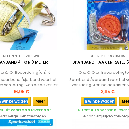
REFERENTIE:
9706529
REFERENTIE:
9705015
ANBAND 4 TON 9 METER
SPANBAND HAAK EN RATEL 5
Beoordeling(en):
0
Beoordeling(e
e spanband /sjorband voor het
Spanband /sjorband voor het v
en van lading. Aan beide kanten
van lading. Aan beide kanten 
voorzien van een haak.
van een haak.
16,95 €
3,95 €
n winkelwagen
Meer
In winkelwagen
Me
ct uit voorraad leverbaar
Direct uit voorraad leve
Aan vergelijken toevoegen
Aan vergelijken toevoeg