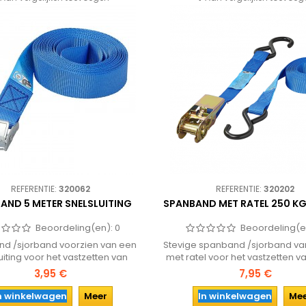
REFERENTIE:
320062
REFERENTIE:
320202
AND 5 METER SNELSLUITING
SPANBAND MET RATEL 250 KG
Beoordeling(en):
0
Beoordeling(e
d /sjorband voorzien van een
Stevige spanband /sjorband va
uiting voor het vastzetten van
met ratel voor het vastzetten va
. Lengte van de spanband is 5
Aan beide kanten voorzien v
3,95 €
7,95 €
meter.
haak.
n winkelwagen
Meer
In winkelwagen
Me