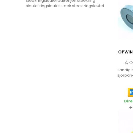
steekringsleutel
batterijen
steekring
sleutel
ringsleutel steek
steek ringsleutel
OPWIN
Handig 
sjorban
magneti
vo
I
Dire