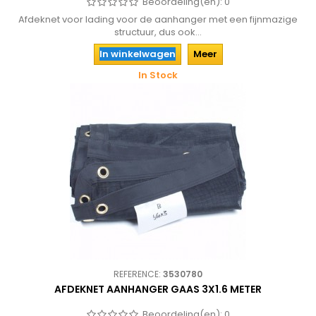
Beoordeling(en):
0
Afdeknet voor lading voor de aanhanger met een fijnmazige
structuur, dus ook...
In winkelwagen
Meer
In Stock
REFERENCE:
3530780
AFDEKNET AANHANGER GAAS 3X1.6 METER
Beoordeling(en):
0