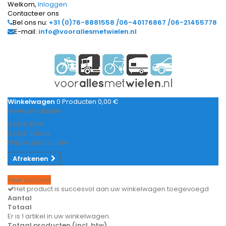
Welkom,
Inloggen
Contacteer ons
Bel ons nu:
+31 (0)76-8881558 /06-40176867 /06-21455778
E-mail:
info@voorallesmetwielen.nl
Winkelwagen
0
Producten
0,00 €
Geen producten
0,00 €
BTW
0,00 €
Totaal
Prijzen zijn incl. btw
Afrekenen
Your account
Het product is succesvol aan uw winkelwagen toegevoegd
Aantal
Totaal
Er is 1 artikel in uw winkelwagen.
Totaal producten (incl. btw)