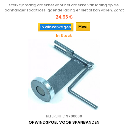
Sterk fijnmazig afdeknet voor het afdekke van lading op de
aanhanger zodat lossliggende lading er niet af kan vallen. Zorgt
voor veiligheid en voorkom hiermee hoge boete's!
24,95 €
Meer
In winkelwagen
In Stock
REFERENTIE:
9700060
OPWINDSPOEL VOOR SPANBANDEN