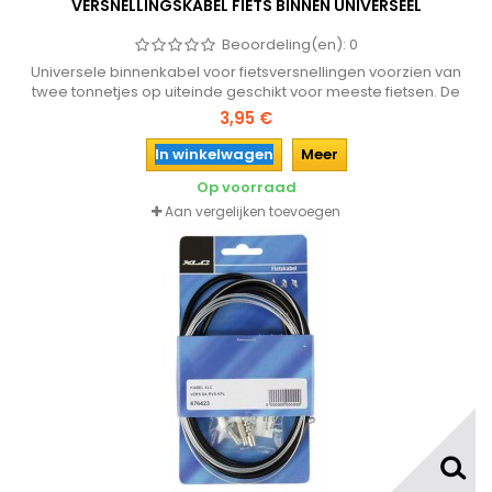
VERSNELLINGSKABEL FIETS BINNEN UNIVERSEEL
Beoordeling(en):
0
Universele binnenkabel voor fietsversnellingen voorzien van
twee tonnetjes op uiteinde geschikt voor meeste fietsen. De
kabel is gemaakt van sterk RVS.
3,95 €
In winkelwagen
Meer
Op voorraad
Aan vergelijken toevoegen