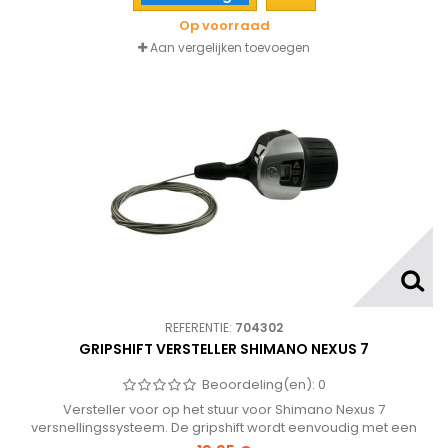
Op voorraad
Aan vergelijken toevoegen
REFERENTIE:
704302
GRIPSHIFT VERSTELLER SHIMANO NEXUS 7
Beoordeling(en):
0
Versteller voor op het stuur voor Shimano Nexus 7
versnellingssysteem. De gripshift wordt eenvoudig met een
inbusbout op het stuur van de fiets gemonteerd en heeft een