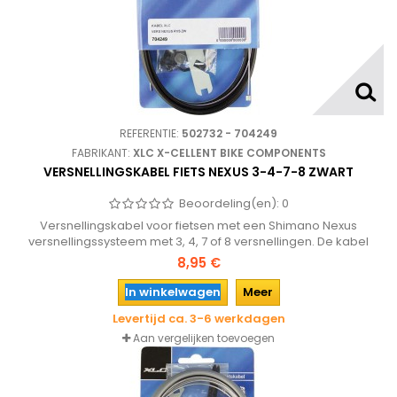
REFERENTIE:
502732 - 704249
FABRIKANT:
XLC X-CELLENT BIKE COMPONENTS
VERSNELLINGSKABEL FIETS NEXUS 3-4-7-8 ZWART
Beoordeling(en):
0
Versnellingskabel voor fietsen met een Shimano Nexus
versnellingssysteem met 3, 4, 7 of 8 versnellingen. De kabel
wordt geleverd met de nippels aan de kabel en diverse
8,95 €
hulpstukken.
In winkelwagen
Meer
Levertijd ca. 3-6 werkdagen
Aan vergelijken toevoegen