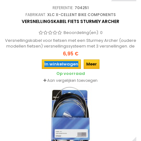
REFERENTIE:
704251
FABRIKANT:
XLC X-CELLENT BIKE COMPONENTS
VERSNELLINGSKABEL FIETS STURMEY ARCHER
Beoordeling(en):
0
Versnellingskabel voor fietsen met een Sturmey Archer (oudere
modellen fietsen) versnellingssysteem met 3 versnellingen. de
kabel wordt geleverd met de nippels aan de kabel en diverse
6,95 €
hulpstukken.
In winkelwagen
Meer
Op voorraad
Aan vergelijken toevoegen