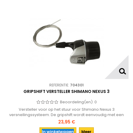
REFERENTIE:
704301
GRIPSHIFT VERSTELLER SHIMANO NEXUS 3
Beoordeling(en):
0
Versteller voor op het stuur voor Shimano Nexus 3
versnellingssysteem. De gripshift wordt eenvoudig met een
inbusbout op het stuur van de fiets gemonteerd en heeft een
23,95 €
helder glaasje met de versnelling waarin de fiets staat.
In winkelwagen
Meer