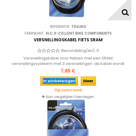
REFERENTIE:
704250
FABRIKANT:
XLC X-CELLENT BIKE COMPONENTS
VERSNELLINGSKABEL FIETS SRAM
Beoordeling(en):
0
Versnellingskabel voor fietsen met een SRAM
versnellingssysteem met 3 versnellingen. de kabel wordt
geleverd met de nippels aan de kabel en diverse hulpstukken.
7,95 €
In winkelwagen
Meer
Op voorraad
Aan vergelijken toevoegen