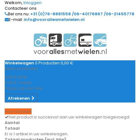
Welkom,
Inloggen
Contacteer ons
Bel ons nu:
+31 (0)76-8881558 /06-40176867 /06-21455778
E-mail:
info@voorallesmetwielen.nl
Winkelwagen
0
Producten
0,00 €
Geen producten
0,00 €
BTW
0,00 €
Totaal
Prijzen zijn incl. btw
Afrekenen
Your account
Het product is succesvol aan uw winkelwagen toegevoegd
Aantal
Totaal
Er is 1 artikel in uw winkelwagen.
Totaal producten (incl. btw)