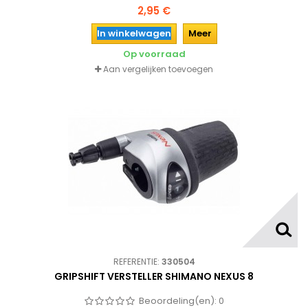
oudere fietsen. De kabel is gemaakt van sterk RVS.
2,95 €
In winkelwagen
Meer
Op voorraad
Aan vergelijken toevoegen
REFERENTIE:
330504
GRIPSHIFT VERSTELLER SHIMANO NEXUS 8
Beoordeling(en):
0