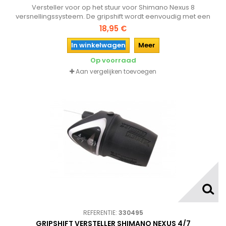
Versteller voor op het stuur voor Shimano Nexus 8
versnellingssysteem. De gripshift wordt eenvoudig met een
inbusbout op het stuur van de fiets gemonteerd en heeft een
18,95 €
helder glaasje met de versnelling waarin de fiets staat.
In winkelwagen
Meer
Op voorraad
Aan vergelijken toevoegen
REFERENTIE:
330495
GRIPSHIFT VERSTELLER SHIMANO NEXUS 4/7