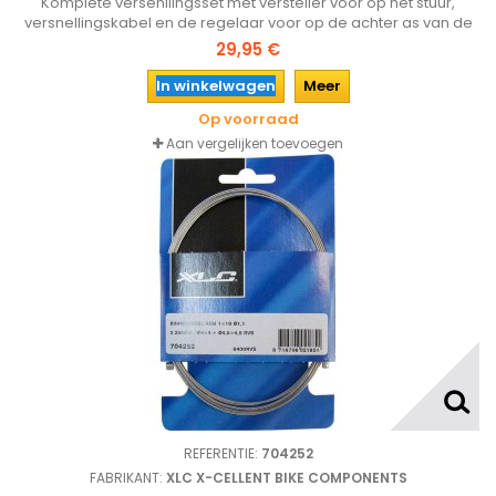
Komplete versenllingsset met versteller voor op het stuur,
versnellingskabel en de regelaar voor op de achter as van de
fiets voor Shimano Nexus 3 versnellingssysteem. De gripshift
29,95 €
wordt eenvoudig met een inbusbout op het stuur van de fiets
gemonteerd en heeft een helder glaasje met de versnelling
In winkelwagen
Meer
waarin de fiets staat. De achetrzijde wordt op de achteras...
Op voorraad
Aan vergelijken toevoegen
REFERENTIE:
704252
FABRIKANT:
XLC X-CELLENT BIKE COMPONENTS