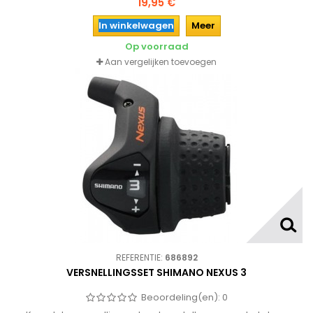
19,95 €
helder glaasje met de versnelling waarin de fiets staat.
In winkelwagen
Meer
Op voorraad
Aan vergelijken toevoegen
REFERENTIE:
686892
VERSNELLINGSSET SHIMANO NEXUS 3
Beoordeling(en):
0