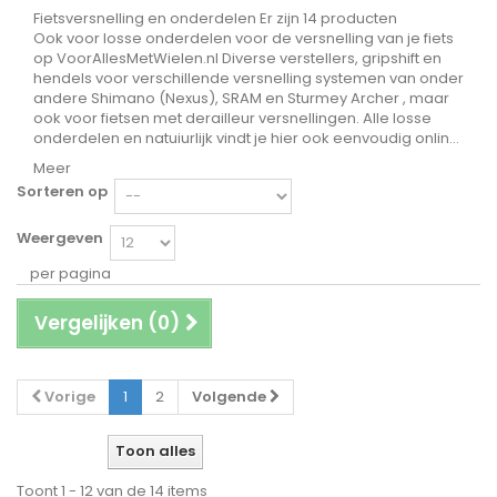
Fietsversnelling en onderdelen
Er zijn 14 producten
Ook voor losse onderdelen voor de versnelling van je fiets
op VoorAllesMetWielen.nl Diverse verstellers, gripshift en
hendels voor verschillende versnelling systemen van onder
andere Shimano (Nexus), SRAM en Sturmey Archer , maar
ook voor fietsen met derailleur versnellingen. Alle losse
onderdelen en natuiurlijk vindt je hier ook eenvoudig onlin...
Meer
Sorteren op
Weergeven
per pagina
Vergelijken (
0
)
Vorige
1
2
Volgende
Toon alles
Toont 1 - 12 van de 14 items