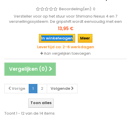
Beoordeling(en):
0
Versteller voor op het stuur voor Shimano Nexus 4 en 7
versnellingssysteem. De gripshift wordt eenvoudig met een
inbusbout op het stuur van de fiets gemonteerd en heeft een
13,95 €
helder glaasje met de versnelling waarin de fiets staat.
In winkelwagen
Meer
Levertijd ca. 2-6 werkdagen
Aan vergelijken toevoegen
Vergelijken (
0
)
Vorige
1
2
Volgende
Toon alles
Toont 1 - 12 van de 14 items