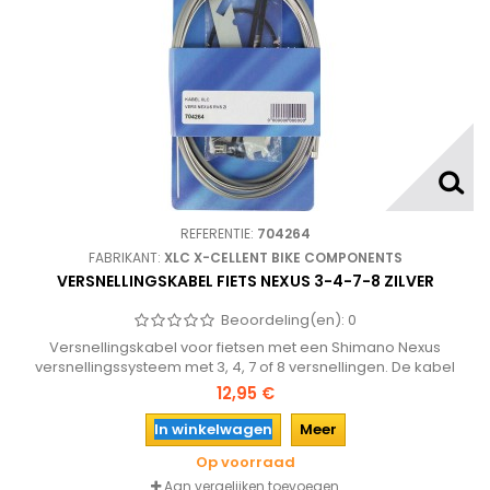
REFERENTIE:
704264
FABRIKANT:
XLC X-CELLENT BIKE COMPONENTS
VERSNELLINGSKABEL FIETS NEXUS 3-4-7-8 ZILVER
Beoordeling(en):
0
Versnellingskabel voor fietsen met een Shimano Nexus
versnellingssysteem met 3, 4, 7 of 8 versnellingen. De kabel
wordt geleverd met de nippels aan de kabel en diverse
12,95 €
hulpstukken.
In winkelwagen
Meer
Op voorraad
Aan vergelijken toevoegen