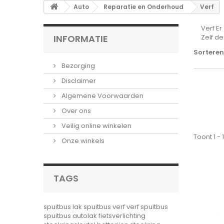
Auto
Reparatie en Onderhoud
Verf
Verf
Er
INFORMATIE
Zelf d
Sorteren
Bezorging
Disclaimer
Algemene Voorwaarden
Over ons
Veilig online winkelen
Toont 1 -
Onze winkels
TAGS
spuitbus lak
spuitbus verf
verf spuitbus
spuitbus autolak
fietsverlichting