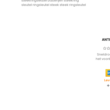
steekringsleutel
batterijen
steekring
sleutel
ringsleutel steek
steek ringsleutel
ANT
Sneldro
het voo
ondergr
als voo
met aan
I
lakken.
Lev
zeer h
uitsteke
is lasba