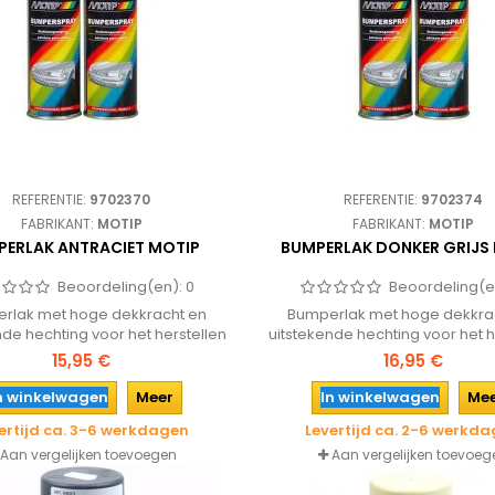
REFERENTIE:
9702370
REFERENTIE:
9702374
FABRIKANT:
MOTIP
FABRIKANT:
MOTIP
PERLAK ANTRACIET MOTIP
BUMPERLAK DONKER GRIJS
Beoordeling(en):
0
Beoordeling(e
rlak met hoge dekkracht en
Bumperlak met hoge dekkra
nde hechting voor het herstellen
uitstekende hechting voor het h
aaien van bumpers. De kleur en
en verfraaien van bumpers. De
15,95 €
16,95 €
ijn erg duurzaam en behoudt de
glans zijn erg duurzaam en be
riginele bumperstructuur.
originele bumperstructuu
n winkelwagen
Meer
In winkelwagen
Me
ertijd ca. 3-6 werkdagen
Levertijd ca. 2-6 werkd
Aan vergelijken toevoegen
Aan vergelijken toevoeg