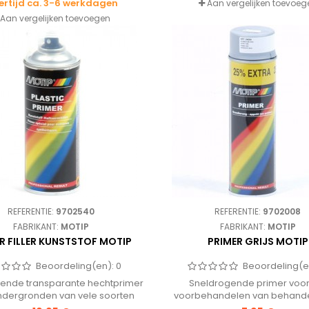
ertijd ca. 3-6 werkdagen
Aan vergelijken toevoeg
Aan vergelijken toevoegen
REFERENTIE:
9702540
REFERENTIE:
9702008
FABRIKANT:
MOTIP
FABRIKANT:
MOTIP
R FILLER KUNSTSTOF MOTIP
PRIMER GRIJS MOTIP
Beoordeling(en):
0
Beoordeling(e
ende transparante hechtprimer
Sneldrogende primer voor
ndergronden van vele soorten
voorbehandelen van behand
kunststof.
onbehandelde ondergronde