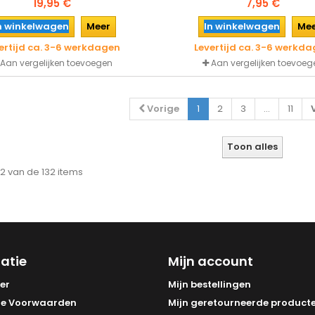
19,95 €
7,95 €
schuurbaar zowel droog als na
korrel 400) en overspuitbaar 
n winkelwagen
Meer
In winkelwagen
Me
verfsystemen.
ertijd ca. 3-6 werkdagen
Levertijd ca. 3-6 werkd
Aan vergelijken toevoegen
Aan vergelijken toevoeg
Vorige
1
2
3
...
11
Toon alles
 12 van de 132 items
atie
Mijn account
er
Mijn bestellingen
e Voorwaarden
Mijn geretourneerde product