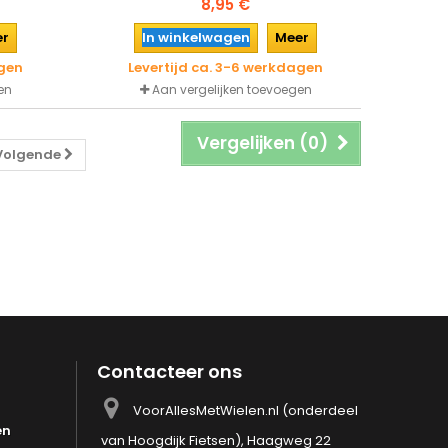
8,95 €
t (vanaf
schuurbaar zowel droog als nat (vanaf
met alle
korrel 400) en overspuitbaar met alle
er
In winkelwagen
Meer
verfsystemen.
agen
Levertijd ca. 3-6 werkdagen
en
Aan vergelijken toevoegen
Vergelijken (
0
)
Volgende
Contacteer ons
VoorAllesMetWielen.nl (onderdeel
en
van Hoogdijk Fietsen), Haagweg 22