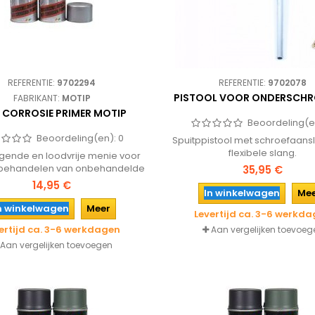
REFERENTIE:
9702294
REFERENTIE:
9702078
PISTOOL VOOR ONDERSCHR
FABRIKANT:
MOTIP
I CORROSIE PRIMER MOTIP
Beoordeling(e
Beoordeling(en):
0
Spuitppistool met schroefaansl
flexibele slang.
gende en loodvrije menie voor
rbehandelen van onbehandelde
35,95 €
ond van ferro-metaal. Geschikt
14,95 €
In winkelwagen
Me
rbehandeling voor het aflakken
 de lucht drogende alkydhars
n winkelwagen
Meer
Levertijd ca. 3-6 werkd
 Anti corrosie primer heeft een
ertijd ca. 3-6 werkdagen
Aan vergelijken toevoeg
oge dek- en vulkracht en een
nde hechting. Deze Motip primer
Aan vergelijken toevoegen
ar en goed schuurbaar en heeft
een goede...