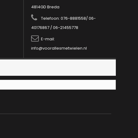
4814GD Breda
Telefoon:
076-8881558/ 06-
40176867 / 06-21455778
E-mail:
info@voorallesmetwielen.nl