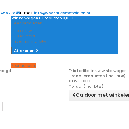
1455778
E-mail:
info@voorallesmetwielen.nl
Winkelwagen
0
Producten
0,00 €
Geen producten
0,00 €
BTW
0,00 €
Totaal
Prijzen zijn incl. btw
Afrekenen
Your account
evoegd
Er is 1 artikel in uw winkelwagen.
Totaal producten (incl. btw)
BTW
0,00 €
Totaal (incl. btw)
Ga door met winkele