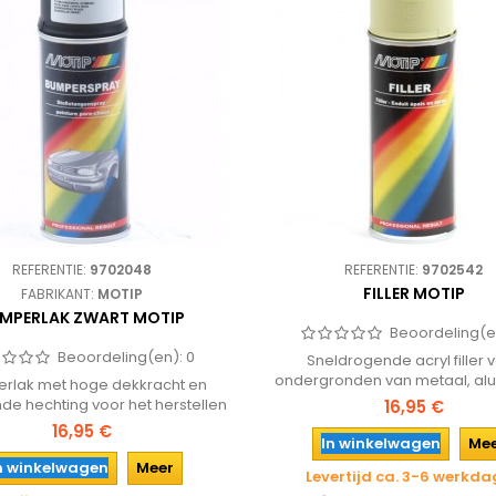
REFERENTIE:
9702048
REFERENTIE:
9702542
FILLER MOTIP
FABRIKANT:
MOTIP
MPERLAK ZWART MOTIP
Beoordeling(e
Beoordeling(en):
0
Sneldrogende acryl filler 
ondergronden van metaal, al
rlak met hoge dekkracht en
hout en steen.
nde hechting voor het herstellen
16,95 €
aaien van bumpers. De kleur en
16,95 €
In winkelwagen
Me
ijn erg duurzaam en behoudt de
riginele bumperstructuur.
n winkelwagen
Meer
Levertijd ca. 3-6 werkd