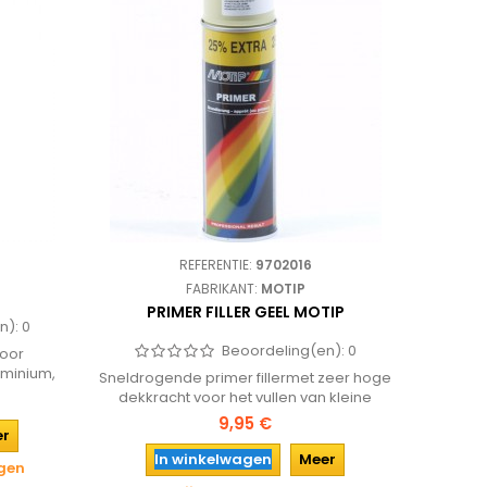
REFERENTIE:
9702016
FABRIKANT:
MOTIP
PRIMER FILLER GEEL MOTIP
n):
0
Beoordeling(en):
0
voor
uminium,
Sneldrogende primer fillermet zeer hoge
dekkracht voor het vullen van kleine
oneffenheden in behandelde on
9,95 €
er
onbehandelde ondergronden. Primer
filler is goed schuurbaar, zowel nat als
In winkelwagen
Meer
agen
droog (vanaf korrel 400) en