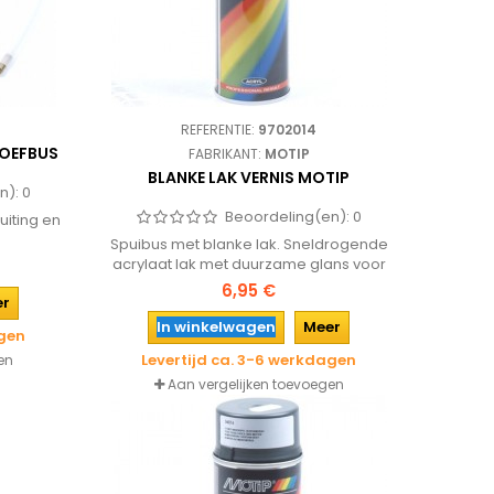
REFERENTIE:
9702014
OEFBUS
FABRIKANT:
MOTIP
BLANKE LAK VERNIS MOTIP
n):
0
Beoordeling(en):
0
uiting en
Spuibus met blanke lak. Sneldrogende
acrylaat lak met duurzame glans voor
het behandelen van behandelde en
6,95 €
er
onbehandelde ondergronden van o.a.
metaal, aluminium, hout, glas, steen en
In winkelwagen
Meer
agen
diverse soorten kunststof.
Levertijd ca. 3-6 werkdagen
en
Aan vergelijken toevoegen