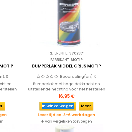
REFERENTIE:
9702371
FABRIKANT:
MOTIP
 MOTIP
BUMPERLAK MIDDEL GRIJS MOTIP
n):
0
Beoordeling(en):
0
cht en
Bumperlak met hoge dekkracht en
erstellen
uitstekende hechting voor het herstellen
 kleur en
en verfraaien van bumpers. De kleur en
16,95 €
houdt de
glans zijn erg duurzaam en behoudt de
r.
originele bumperstructuur.
er
In winkelwagen
Meer
agen
Levertijd ca. 3-6 werkdagen
en
Aan vergelijken toevoegen