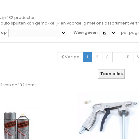
 zijn 132 producten
e auto spuiten kan gemakkelijk en voordelig met ons assortiment verf 
 op
Weergeven
per pag
--
12
Vorige
1
2
3
...
11
Toon alles
 12 van de 132 items