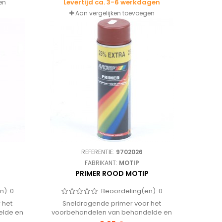
Levertijd ca. 3-6 werkdagen
en
overspuitbaar met alle laksystemen.
Aan vergelijken toevoegen
REFERENTIE:
9702026
FABRIKANT:
MOTIP
PRIMER ROOD MOTIP
n):
0
Beoordeling(en):
0
 het
Sneldrogende primer voor het
elde en
voorbehandelen van behandelde en
n. Goed
onbehandelde ondergronden. Goed