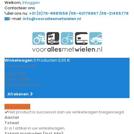
Welkom,
Inloggen
Contacteer ons
Bel ons nu:
+31 (0)76-8881558 /06-40176867 /06-21455778
E-mail:
info@voorallesmetwielen.nl
Winkelwagen
0
Producten
0,00 €
Geen producten
0,00 €
BTW
0,00 €
Totaal
Prijzen zijn incl. btw
Afrekenen
Your account
Het product is succesvol aan uw winkelwagen toegevoegd
Aantal
Totaal
Er is 1 artikel in uw winkelwagen.
Totaal producten (incl. btw)