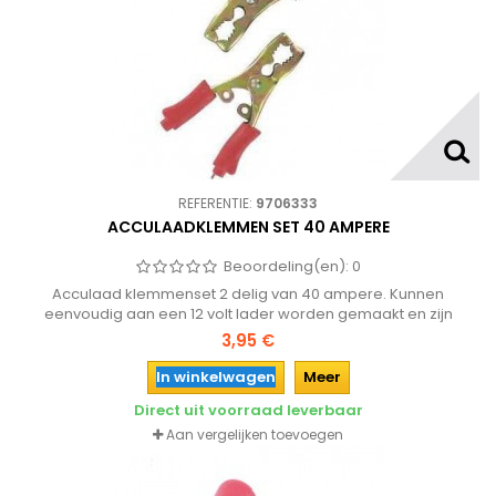
REFERENTIE:
9706333
ACCULAADKLEMMEN SET 40 AMPERE
Beoordeling(en):
0
Acculaad klemmenset 2 delig van 40 ampere. Kunnen
eenvoudig aan een 12 volt lader worden gemaakt en zijn
vervolgens eenvoudig op de accupolen te klemmen.
3,95 €
In winkelwagen
Meer
Direct uit voorraad leverbaar
Aan vergelijken toevoegen