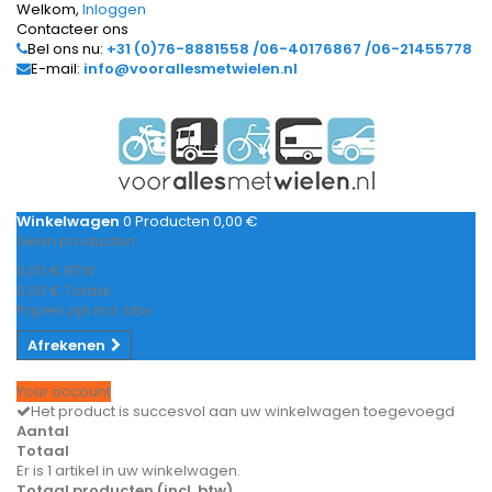
Welkom,
Inloggen
Contacteer ons
Bel ons nu:
+31 (0)76-8881558 /06-40176867 /06-21455778
E-mail:
info@voorallesmetwielen.nl
Winkelwagen
0
Producten
0,00 €
Geen producten
0,00 €
BTW
0,00 €
Totaal
Prijzen zijn incl. btw
Afrekenen
Your account
Het product is succesvol aan uw winkelwagen toegevoegd
Aantal
Totaal
Er is 1 artikel in uw winkelwagen.
Totaal producten (incl. btw)