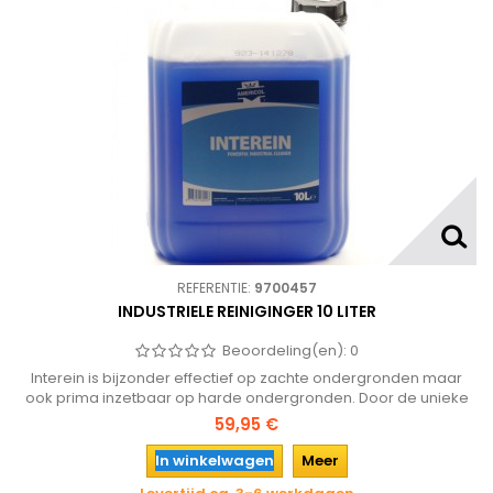
REFERENTIE:
9700457
INDUSTRIELE REINIGINGER 10 LITER
Beoordeling(en):
0
Interein is bijzonder effectief op zachte ondergronden maar
ook prima inzetbaar op harde ondergronden. Door de unieke
productsamenstelling worden vervuilingen zoals
59,95 €
smeermiddelen, vet, inkt, roet en algen eenvoudig verwijderd.
In winkelwagen
Meer