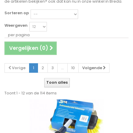
de artikelen bekijken? ook dat kan nu in onze winkel in Breda.
Sorteren op
Weergeven
per pagina
Vergelijken (
0
)
Vorige
1
2
3
...
10
Volgende
Toon alles
Toont 1 - 12 van de 114 items