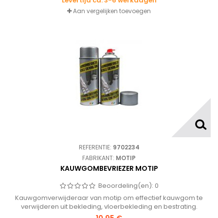
Levertijd ca. 3-6 werkdagen
Aan vergelijken toevoegen
REFERENTIE:
9702234
FABRIKANT:
MOTIP
KAUWGOMBEVRIEZER MOTIP
Beoordeling(en):
0
Kauwgomverwijderaar van motip om effectief kauwgom te
verwijderen uit bekleding, vloerbekleding en bestrating.
Verlaagt de temperatuur tijdelijk tot -40 graden celcius.