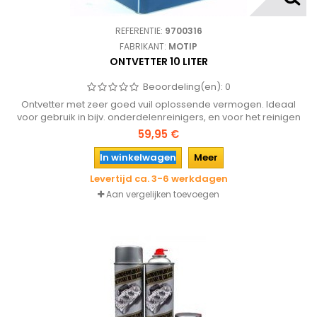
REFERENTIE:
9700316
FABRIKANT:
MOTIP
ONTVETTER 10 LITER
Beoordeling(en):
0
Ontvetter met zeer goed vuil oplossende vermogen. Ideaal
voor gebruik in bijv. onderdelenreinigers, en voor het reinigen
van nachine onderdelen, plaatwerk, filters of kwasten.
59,95 €
In winkelwagen
Meer
Levertijd ca. 3-6 werkdagen
Aan vergelijken toevoegen