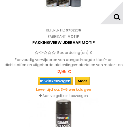
REFERENTIE:
9702236
FABRIKANT:
MOTIP
PAKKINGVERWIJDERAAR MOTIP
Beoordeling(en):
0
Eenvoudig verwijderen van aangedroogde kleef- en
dichtstoffen en uitgeharde afdichtingsmaterialen van motor- en
machine onderdelen.
12,95 €
In winkelwagen
Meer
Levertijd ca. 3-6 werkdagen
Aan vergelijken toevoegen