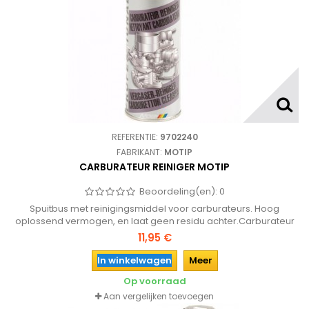
REFERENTIE:
9702240
FABRIKANT:
MOTIP
CARBURATEUR REINIGER MOTIP
Beoordeling(en):
0
Spuitbus met reinigingsmiddel voor carburateurs. Hoog
oplossend vermogen, en laat geen residu achter.Carburateur
hoeft niet te worden gedemonteerd.
11,95 €
In winkelwagen
Meer
Op voorraad
Aan vergelijken toevoegen