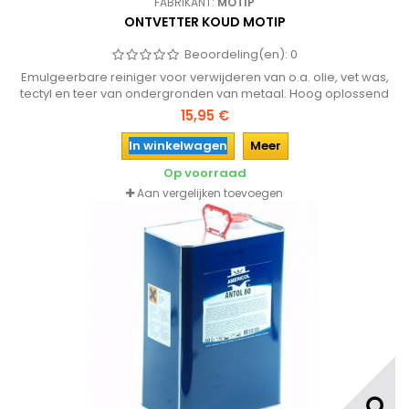
FABRIKANT:
MOTIP
ONTVETTER KOUD MOTIP
Beoordeling(en):
0
Emulgeerbare reiniger voor verwijderen van o.a. olie, vet was,
tectyl en teer van ondergronden van metaal. Hoog oplossend
vermogen en laat geen residu achter.
15,95 €
In winkelwagen
Meer
Op voorraad
Aan vergelijken toevoegen