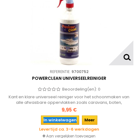
REFERENTIE:
9700752
POWERCLEAN UNIVERSEELREINIGER
Beoordeling(en):
0
Kant en klare universeel reiniger voor het schoonmaken van
alle afwasbare oppervlakken zoals caravans, boten,
surfplanken, zwembaden, tuinmeubelen, kunststof ramen enz.
9,95 €
In winkelwagen
Meer
Levertijd ca. 3-6 werkdagen
Aan vergelijken toevoegen