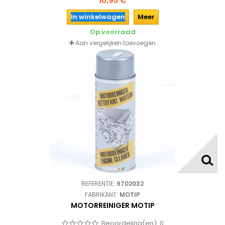
10,95 €
In winkelwagen
Meer
Op voorraad
Aan vergelijken toevoegen
REFERENTIE:
9702032
FABRIKANT:
MOTIP
MOTORREINIGER MOTIP
Beoordeling(en):
0