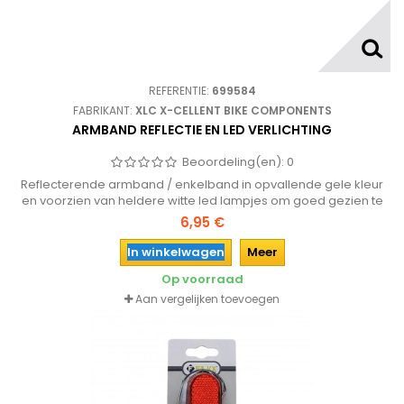
REFERENTIE:
699584
FABRIKANT:
XLC X-CELLENT BIKE COMPONENTS
ARMBAND REFLECTIE EN LED VERLICHTING
Beoordeling(en):
0
Reflecterende armband / enkelband in opvallende gele kleur
en voorzien van heldere witte led lampjes om goed gezien te
worden tijdens het fietsen, hardlopen enz.
6,95 €
In winkelwagen
Meer
Op voorraad
Aan vergelijken toevoegen