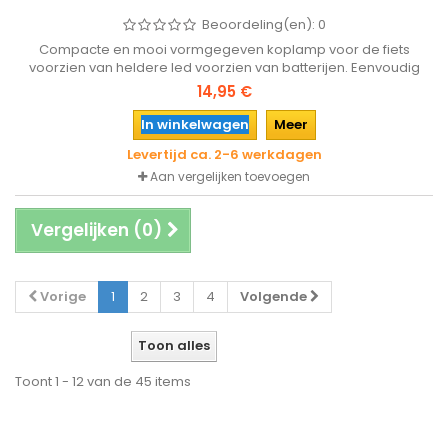
Beoordeling(en):
0
Compacte en mooi vormgegeven koplamp voor de fiets
voorzien van heldere led voorzien van batterijen. Eenvoudig
met de bevestigingshaak boven het spatbord te schroeven dus
14,95 €
geen last meer van diefstal en (kapotte) draden!
In winkelwagen
Meer
Levertijd ca. 2-6 werkdagen
Aan vergelijken toevoegen
Vergelijken (
0
)
Vorige
1
2
3
4
Volgende
Toon alles
Toont 1 - 12 van de 45 items