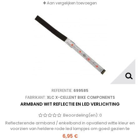
Aan vergelijken toevoegen
REFERENTIE:
699585
FABRIKANT:
XLC X-CELLENT BIKE COMPONENTS
ARMBAND WIT REFLECTIE EN LED VERLICHTING
Beoordeling(en):
0
Reflecterende armband / enkelband in opvallend witte kleur en
voorzien van heldere rode led lampjes om goed gezien te
worden tijdens het fietsen, hardlopen enz.
6,95 €