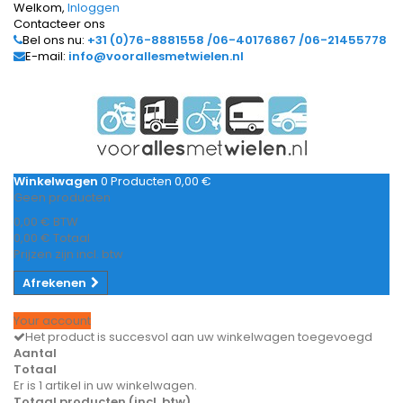
Welkom,
Inloggen
Contacteer ons
Bel ons nu:
+31 (0)76-8881558 /06-40176867 /06-21455778
E-mail:
info@voorallesmetwielen.nl
Winkelwagen
0
Producten
0,00 €
Geen producten
0,00 €
BTW
0,00 €
Totaal
Prijzen zijn incl. btw
Afrekenen
Your account
Het product is succesvol aan uw winkelwagen toegevoegd
Aantal
Totaal
Er is 1 artikel in uw winkelwagen.
Totaal producten (incl. btw)