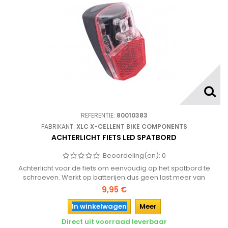
REFERENTIE:
80010383
FABRIKANT:
XLC X-CELLENT BIKE COMPONENTS
ACHTERLICHT FIETS LED SPATBORD
Beoordeling(en):
0
Achterlicht voor de fiets om eenvoudig op het spatbord te
schroeven. Werkt op batterijen dus geen last meer van
(kapotte) draden en voorzien van heldere en enrgiezuinige LED
9,95 €
verlichting
In winkelwagen
Meer
Direct uit voorraad leverbaar