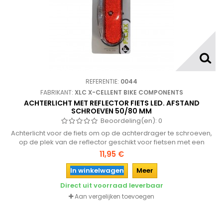
REFERENTIE:
0044
FABRIKANT:
XLC X-CELLENT BIKE COMPONENTS
ACHTERLICHT MET REFLECTOR FIETS LED. AFSTAND
SCHROEVEN 50/80 MM
Beoordeling(en):
0
Achterlicht voor de fiets om op de achterdrager te schroeven,
op de plek van de reflector geschikt voor fietsen met een
bagagedrager. Afstand schroeven 50/80 mm
11,95 €
In winkelwagen
Meer
Direct uit voorraad leverbaar
Aan vergelijken toevoegen