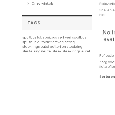
Onze winkels
Fietsverli
Snel en e
hier.
TAGS
spuitbus lak
spuitbus verf
verf spuitbus
spuitbus autolak
fietsverlichting
steekringsleutel
batterijen
steekring
sleutel
ringsleutel steek
steek ringsleutel
Reflectie
Zorg voor
fietsrefle
Sorteren