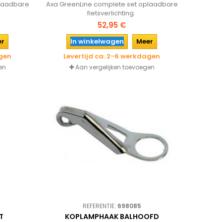
plaadbare
Axa GreenLine complete set oplaadbare
fietsverlichting.
52,95 €
er
In winkelwagen
Meer
agen
Levertijd ca. 2-6 werkdagen
en
Aan vergelijken toevoegen
REFERENTIE:
698085
T
KOPLAMPHAAK BALHOOFD