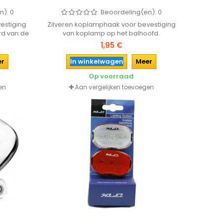
n):
0
Beoordeling(en):
0
estiging
Zilveren koplamphaak voor bevestiging
rd van de
van koplamp op het balhoofd.
1,95 €
er
In winkelwagen
Meer
Op voorraad
en
Aan vergelijken toevoegen