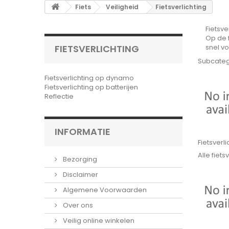
Fiets
Veiligheid
Fietsverlichting
Fietsve
Op de f
FIETSVERLICHTING
snel v
Subcate
Fietsverlichting op dynamo
Fietsverlichting op batterijen
Reflectie
INFORMATIE
Fietsverli
Alle fiet
Bezorging
Disclaimer
Algemene Voorwaarden
Over ons
Veilig online winkelen