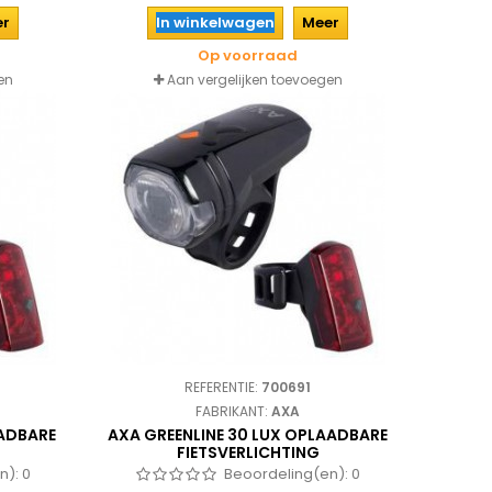
er
In winkelwagen
Meer
Op voorraad
en
Aan vergelijken toevoegen
REFERENTIE:
700691
FABRIKANT:
AXA
AADBARE
AXA GREENLINE 30 LUX OPLAADBARE
FIETSVERLICHTING
n):
0
Beoordeling(en):
0