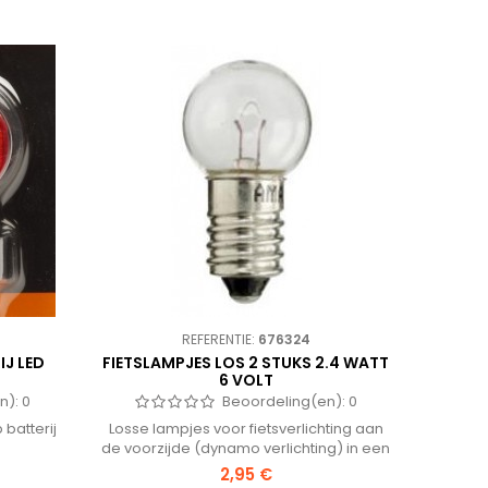
REFERENTIE:
676324
IJ LED
FIETSLAMPJES LOS 2 STUKS 2.4 WATT
6 VOLT
n):
0
Beoordeling(en):
0
batterij
Losse lampjes voor fietsverlichting aan
de voorzijde (dynamo verlichting) in een
setje met twee stuks.
2,95 €