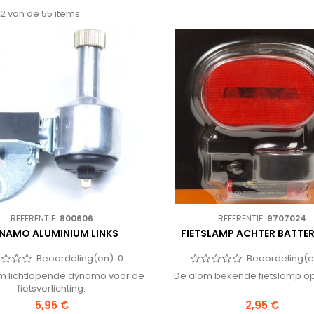
 12 van de 55 items
REFERENTIE:
800606
REFERENTIE:
9707024
NAMO ALUMINIUM LINKS
FIETSLAMP ACHTER BATTER
Beoordeling(en):
0
Beoordeling(e
m lichtlopende dynamo voor de
De alom bekende fietslamp op 
fietsverlichting.
5,95 €
2,95 €