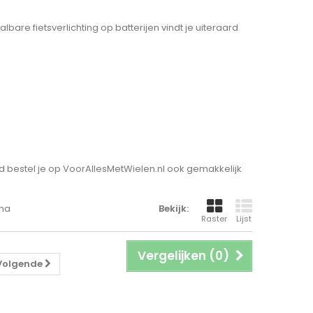
are fietsverlichting op batterijen vindt je uiteraard
aard bestel je op VoorAllesMetWielen.nl ook gemakkelijk
ina
Bekijk:
Raster
Lijst
Vergelijken (
0
)
Volgende