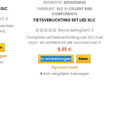
REFERENTIE:
2590200800
SSIC
FABRIKANT:
XLC X-CELLENT BIKE
COMPONENTS
n):
0
FIETSVERLICHTING SET LED XLC
de fiets
Beoordeling(en):
0
rij.
Complete set fietsverlichting van XLC met
voor- en achterlicht ,elk voorzien van 3
er
heldere en energiezuinige LED lampjes.
9,95 €
agen
In winkelwagen
Meer
en
Op voorraad
Aan vergelijken toevoegen