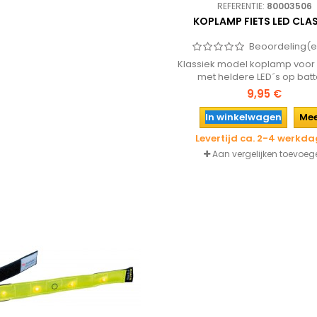
REFERENTIE:
80003506
KOPLAMP FIETS LED CLA
Beoordeling(e
Klassiek model koplamp voor 
met heldere LED´s op batte
9,95 €
In winkelwagen
Me
Levertijd ca. 2-4 werkd
Aan vergelijken toevoeg