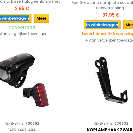
namo. Deze halogeenlamp met
Axa GreenLine complete set o
g is eenvoudig te wisselen.
fietsverlichting.
2,95 €
37,95 €
n winkelwagen
Meer
In winkelwagen
Me
Op voorraad
Levertijd ca. 2-6 werkd
Aan vergelijken toevoegen
Aan vergelijken toevoeg
REFERENTIE:
700692
REFERENTIE:
676332
KOPLAMPHAAK ZWAR
FABRIKANT:
AXA