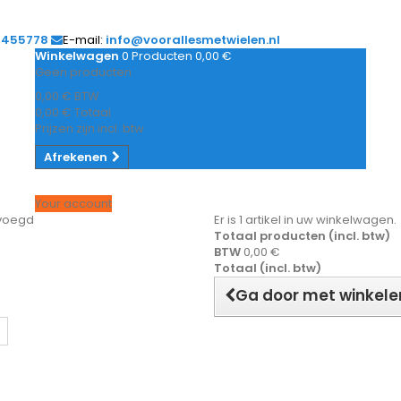
1455778
E-mail:
info@voorallesmetwielen.nl
Winkelwagen
0
Producten
0,00 €
Geen producten
0,00 €
BTW
0,00 €
Totaal
Prijzen zijn incl. btw
Afrekenen
Your account
evoegd
Er is 1 artikel in uw winkelwagen.
Totaal producten (incl. btw)
BTW
0,00 €
Totaal (incl. btw)
Ga door met winkele