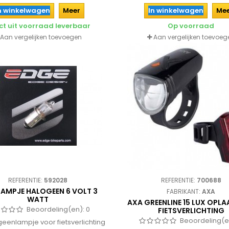
n winkelwagen
Meer
In winkelwagen
Me
ct uit voorraad leverbaar
Op voorraad
Aan vergelijken toevoegen
Aan vergelijken toevoeg
REFERENTIE:
592028
REFERENTIE:
700688
LAMPJE HALOGEEN 6 VOLT 3
FABRIKANT:
AXA
WATT
AXA GREENLINE 15 LUX OPL
Beoordeling(en):
0
FIETSVERLICHTING
Beoordeling(e
geenlampje voor fietsverlichting