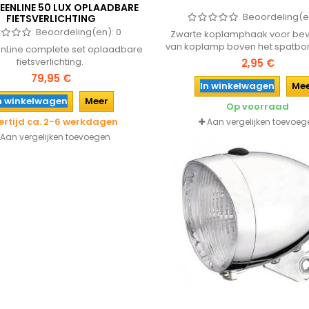
EENLINE 50 LUX OPLAADBARE
Beoordeling(e
FIETSVERLICHTING
Beoordeling(en):
0
Zwarte koplamphaak voor bev
van koplamp boven het spatbo
nLine complete set oplaadbare
fiets.
fietsverlichting.
2,95 €
79,95 €
In winkelwagen
Me
n winkelwagen
Meer
Op voorraad
ertijd ca. 2-6 werkdagen
Aan vergelijken toevoeg
Aan vergelijken toevoegen