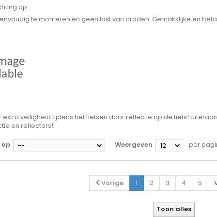
chting op...
envoudig te monteren en geen last van draden. Gemakklijke en betaalb
 extra veiligheid tijdens het fietsen door reflectie op de fiets! Uiter
ctie en reflectors!
 op
Weergeven
per pag
--
12
Vorige
1
2
3
4
5
Toon alles