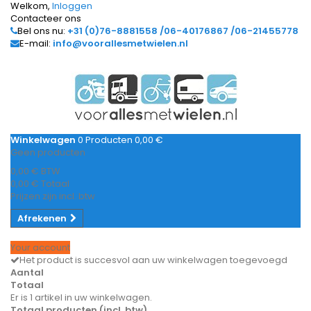
Welkom,
Inloggen
Contacteer ons
Bel ons nu:
+31 (0)76-8881558 /06-40176867 /06-21455778
E-mail:
info@voorallesmetwielen.nl
Winkelwagen
0
Producten
0,00 €
Geen producten
0,00 €
BTW
0,00 €
Totaal
Prijzen zijn incl. btw
Afrekenen
Your account
Het product is succesvol aan uw winkelwagen toegevoegd
Aantal
Totaal
Er is 1 artikel in uw winkelwagen.
Totaal producten (incl. btw)