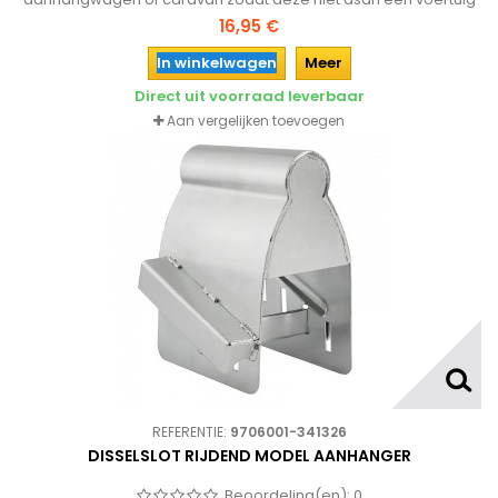
vastgekoppeld kan worden.
16,95 €
In winkelwagen
Meer
Direct uit voorraad leverbaar
Aan vergelijken toevoegen
REFERENTIE:
9706001-341326
DISSELSLOT RIJDEND MODEL AANHANGER
Beoordeling(en):
0