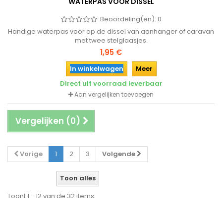
WATERPAS VOOR DISSEL
Beoordeling(en):
0
Handige waterpas voor op de dissel van aanhanger of caravan
met twee stelglaasjes.
1,95 €
In winkelwagen
Meer
Direct uit voorraad leverbaar
Aan vergelijken toevoegen
Vergelijken (
0
)
Vorige
1
2
3
Volgende
Toon alles
Toont 1 - 12 van de 32 items