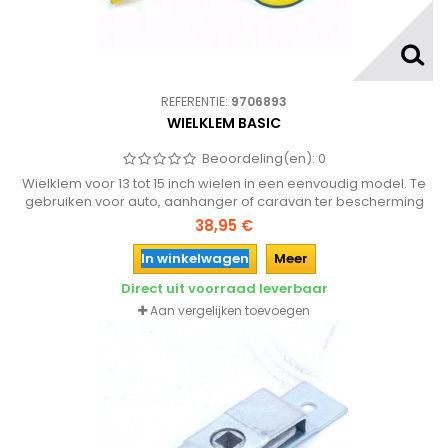
REFERENTIE:
9706893
WIELKLEM BASIC
Beoordeling(en):
0
Wielklem voor 13 tot 15 inch wielen in een eenvoudig model. Te
gebruiken voor auto, aanhanger of caravan ter bescherming
van diefstal.
38,95 €
In winkelwagen
Meer
Direct uit voorraad leverbaar
Aan vergelijken toevoegen