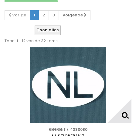
Vorige
1
2
3
Volgende
Toon alles
Toont 1 - 12 van de 32 items
REFERENTIE:
4330080