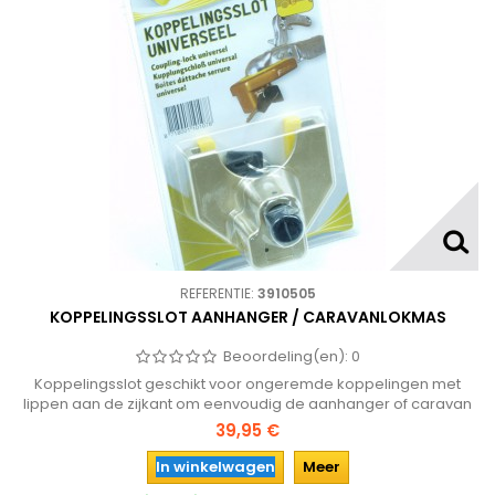
REFERENTIE:
3910505
KOPPELINGSSLOT AANHANGER / CARAVANLOKMAS
Beoordeling(en):
0
Koppelingsslot geschikt voor ongeremde koppelingen met
lippen aan de zijkant om eenvoudig de aanhanger of caravan
te beveiligen tegen diefstal.
39,95 €
In winkelwagen
Meer