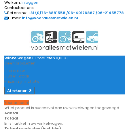
Welkom,
Inloggen
Contacteer ons
Bel ons nu:
+31 (0)76-8881558 /06-40176867 /06-21455778
E-mail:
info@voorallesmetwielen.nl
Winkelwagen
0
Producten
0,00 €
Geen producten
0,00 €
BTW
0,00 €
Totaal
Prijzen zijn incl. btw
Afrekenen
Your account
Het product is succesvol aan uw winkelwagen toegevoegd
Aantal
Totaal
Er is 1 artikel in uw winkelwagen.
Totaal producten (incl. btw)