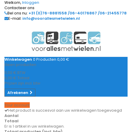
Welkom,
Inloggen
Contacteer ons
Bel ons nu:
+31 (0)76-8881558 /06-40176867 /06-21455778
E-mail:
info@voorallesmetwielen.nl
Winkelwagen
0
Producten
0,00 €
Geen producten
0,00 €
BTW
0,00 €
Totaal
Prijzen zijn incl. btw
Afrekenen
Your account
Het product is succesvol aan uw winkelwagen toegevoegd
Aantal
Totaal
Er is 1 artikel in uw winkelwagen.
Totaal producten (incl. btw)