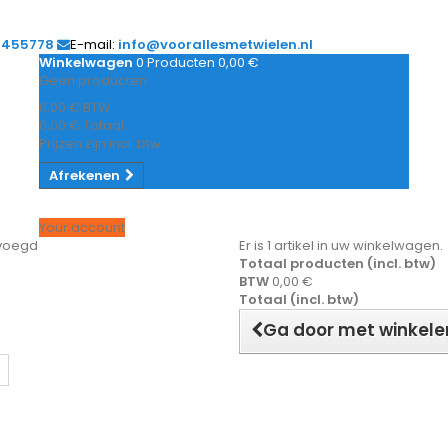
1455778
E-mail:
info@voorallesmetwielen.nl
Winkelwagen
0
Producten
0,00 €
Geen producten
0,00 €
BTW
0,00 €
Totaal
Prijzen zijn incl. btw
Afrekenen
Your account
evoegd
Er is 1 artikel in uw winkelwagen.
Totaal producten (incl. btw)
BTW
0,00 €
Totaal (incl. btw)
Ga door met winkele