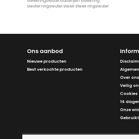
steekringsleutel
batterijen
steekring
sleutel
ringsleutel steek
steek ringsleutel
Ons aanbod
Inform
Nieuwe producten
Disclaim
Best verkochte producten
Algemen
Over ons
Veilig on
Cookies
14 dagen
Onze win
Gebruikt