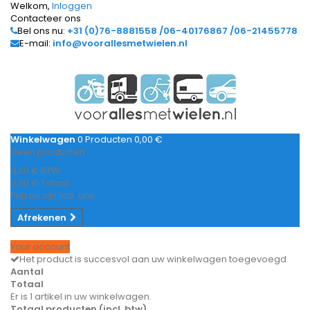
Welkom,
Inloggen
Contacteer ons
Bel ons nu:
+31 (0)76-8881558 /06-40176867 /06-21455778
E-mail:
info@voorallesmetwielen.nl
Winkelwagen
0
Producten
0,00 €
Geen producten
0,00 €
BTW
0,00 €
Totaal
Prijzen zijn incl. btw
Afrekenen
Your account
Het product is succesvol aan uw winkelwagen toegevoegd
Aantal
Totaal
Er is 1 artikel in uw winkelwagen.
Totaal producten (incl. btw)