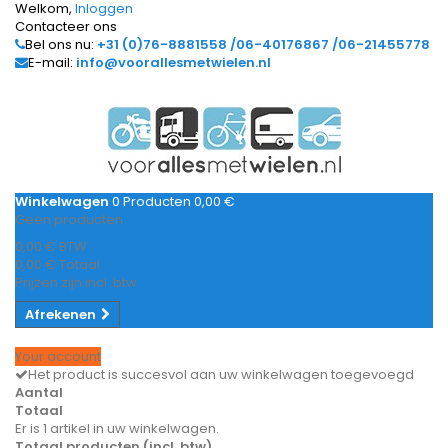
Welkom,
Inloggen
Contacteer ons
Bel ons nu:
+31 (0)76-8881558 /06-40176867 /06-21455778
E-mail:
info@voorallesmetwielen.nl
Winkelwagen
0
Producten
0,00 €
Geen producten
0,00 €
BTW
0,00 €
Totaal
Prijzen zijn incl. btw
Afrekenen
Your account
Het product is succesvol aan uw winkelwagen toegevoegd
Aantal
Totaal
Er is 1 artikel in uw winkelwagen.
Totaal producten (incl. btw)