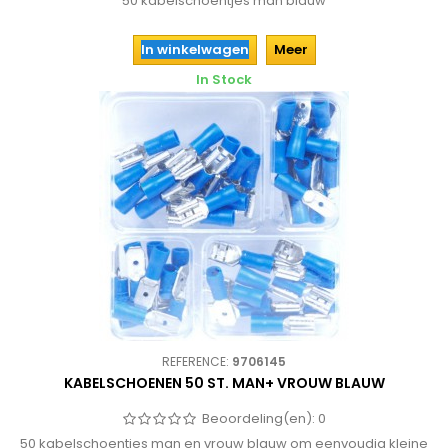
50 kabelschoentjes man blauw
In winkelwagen
Meer
In Stock
REFERENCE:
9706145
KABELSCHOENEN 50 ST. MAN+ VROUW BLAUW
Beoordeling(en):
0
50 kabelschoentjes man en vrouw blauw om eenvoudig kleine