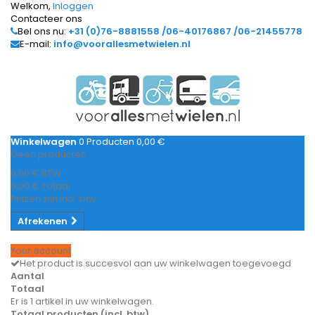
Welkom,
Inloggen
Contacteer ons
Bel ons nu:
+31 (0)76-8881558 /06-40176867 /06-21455778
E-mail:
info@voorallesmetwielen.nl
Winkelwagen
0
Producten
0,00 €
Geen producten
0,00 €
BTW
0,00 €
Totaal
Prijzen zijn incl. btw
Afrekenen
Your account
Het product is succesvol aan uw winkelwagen toegevoegd
Aantal
Totaal
Er is 1 artikel in uw winkelwagen.
Totaal producten (incl. btw)