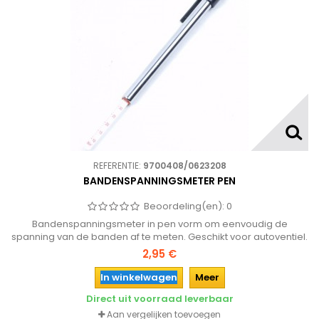
REFERENTIE:
9700408/0623208
BANDENSPANNINGSMETER PEN
Beoordeling(en):
0
Bandenspanningsmeter in pen vorm om eenvoudig de
spanning van de banden af te meten. Geschikt voor autoventiel.
Een goede bandenspanning zorgt voor minder slijtage van de
2,95 €
banden en een lager brandstofverbruik!
In winkelwagen
Meer
Direct uit voorraad leverbaar
Aan vergelijken toevoegen