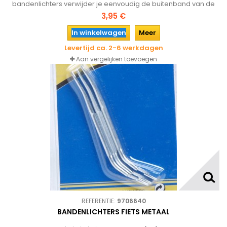
bandenlichters verwijder je eenvoudig de buitenband van de
fiets bij het plakken ov verwisselen van fietsbanden zonder de
3,95 €
binnenband lek te prikken.
In winkelwagen
Meer
Levertijd ca. 2-6 werkdagen
Aan vergelijken toevoegen
REFERENTIE:
9706640
BANDENLICHTERS FIETS METAAL