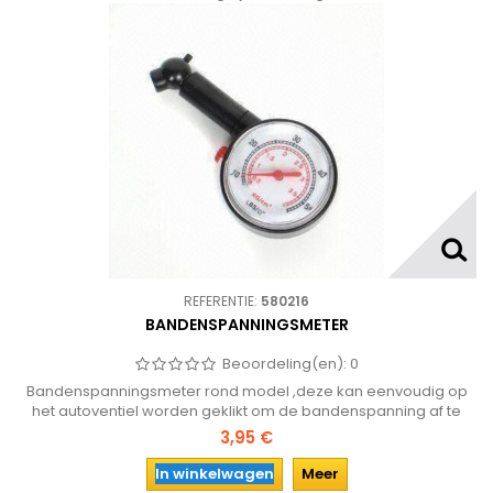
REFERENTIE:
580216
BANDENSPANNINGSMETER
Beoordeling(en):
0
Bandenspanningsmeter rond model ,deze kan eenvoudig op
het autoventiel worden geklikt om de bandenspanning af te
lezen. Bespaar eenvoudig brandstof en voorkom onnodige
3,95 €
slijtage aan de banden!
In winkelwagen
Meer