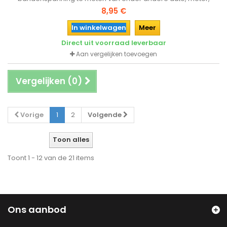
bormfiets en scooter of aanhanger en caravan.
8,95 €
In winkelwagen
Meer
Direct uit voorraad leverbaar
Aan vergelijken toevoegen
Vergelijken (
0
)
Vorige
1
2
Volgende
Toon alles
Toont 1 - 12 van de 21 items
Ons aanbod