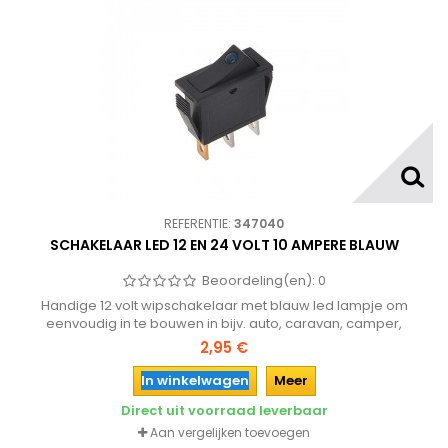
REFERENTIE:
347040
SCHAKELAAR LED 12 EN 24 VOLT 10 AMPERE BLAUW
Beoordeling(en):
0
Handige 12 volt wipschakelaar met blauw led lampje om
eenvoudig in te bouwen in bijv. auto, caravan, camper,
vrachtwagen of boot.
2,95 €
In winkelwagen
Meer
Direct uit voorraad leverbaar
Aan vergelijken toevoegen