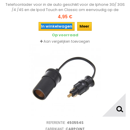
Telefoonlader voor in de auto geschikt voor de Iphone 3G/ 3GS
/4 /4S en de Ipod Touch en Classic om eenvoudig op de
sigarettenaansteker van de auto aan te sluiten.
4,95 €
In winkelwagen
Meer
Op voorraad
Aan vergelijken toevoegen
REFERENTIE:
450554S
FABRIKANT:
CARPOINT