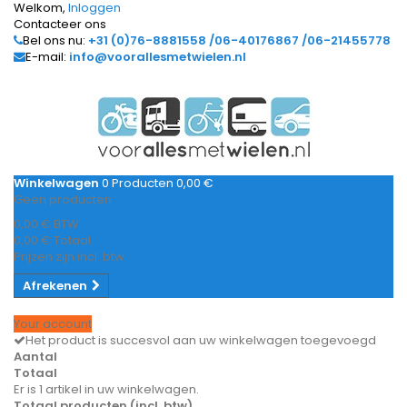
Welkom,
Inloggen
Contacteer ons
Bel ons nu:
+31 (0)76-8881558 /06-40176867 /06-21455778
E-mail:
info@voorallesmetwielen.nl
Winkelwagen
0
Producten
0,00 €
Geen producten
0,00 €
BTW
0,00 €
Totaal
Prijzen zijn incl. btw
Afrekenen
Your account
Het product is succesvol aan uw winkelwagen toegevoegd
Aantal
Totaal
Er is 1 artikel in uw winkelwagen.
Totaal producten (incl. btw)