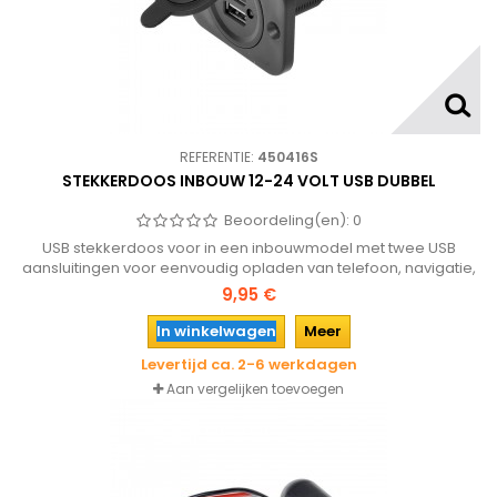
REFERENTIE:
450416S
STEKKERDOOS INBOUW 12-24 VOLT USB DUBBEL
Beoordeling(en):
0
USB stekkerdoos voor in een inbouwmodel met twee USB
aansluitingen voor eenvoudig opladen van telefoon, navigatie,
MP3 enz. geschikt voor 12 en 24 volt.
9,95 €
In winkelwagen
Meer
Levertijd ca. 2-6 werkdagen
Aan vergelijken toevoegen