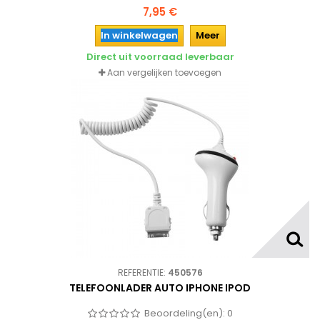
Samsung, Sony, HTC, LG enz.
7,95 €
In winkelwagen
Meer
Direct uit voorraad leverbaar
Aan vergelijken toevoegen
REFERENTIE:
450576
TELEFOONLADER AUTO IPHONE IPOD
Beoordeling(en):
0