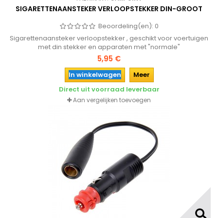
SIGARETTENAANSTEKER VERLOOPSTEKKER DIN-GROOT
Beoordeling(en):
0
Sigarettenaansteker verloopstekker , geschikt voor voertuigen
met din stekker en apparaten met "normale"
sigarettenaansteker aansluiting.
5,95 €
In winkelwagen
Meer
Direct uit voorraad leverbaar
Aan vergelijken toevoegen