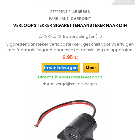
REFERENTIE:
450556S
FABRIKANT:
CARPOINT
VERLOOPSTEKKER SIGARETTENAANSTEKER NAAR DIN
Beoordeling(en):
0
Sigarettenaansteker verloopstekker , geschikt voor voertuigen
met "normale" sigarettenaansteker aansluiting en apparaten
met (kleine) DIN aansluiting.
6,95 €
In winkelwagen
Meer
Direct uit voorraad leverbaar
Aan vergelijken toevoegen