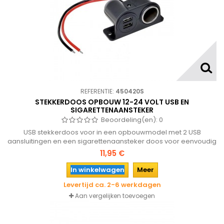
REFERENTIE:
450420S
STEKKERDOOS OPBOUW 12-24 VOLT USB EN
SIGARETTENAANSTEKER
Beoordeling(en):
0
USB stekkerdoos voor in een opbouwmodel met 2 USB
aansluitingen en een sigarettenaansteker doos voor eenvoudig
opladen van telefoon, navigatie, MP3 enz. geschikt voor 12 en 24
11,95 €
volt.
In winkelwagen
Meer
Levertijd ca. 2-6 werkdagen
Aan vergelijken toevoegen