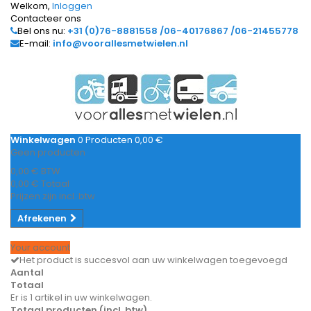
Welkom,
Inloggen
Contacteer ons
Bel ons nu:
+31 (0)76-8881558 /06-40176867 /06-21455778
E-mail:
info@voorallesmetwielen.nl
Winkelwagen
0
Producten
0,00 €
Geen producten
0,00 €
BTW
0,00 €
Totaal
Prijzen zijn incl. btw
Afrekenen
Your account
Het product is succesvol aan uw winkelwagen toegevoegd
Aantal
Totaal
Er is 1 artikel in uw winkelwagen.
Totaal producten (incl. btw)