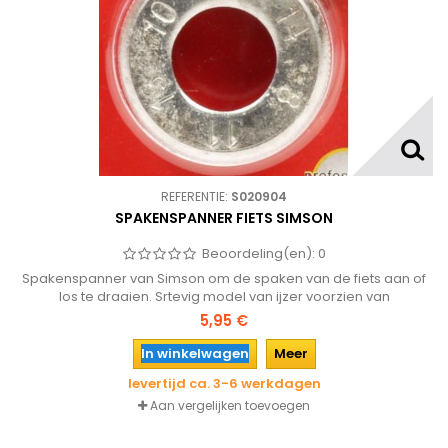
REFERENTIE:
S020904
SPAKENSPANNER FIETS SIMSON
Beoordeling(en):
0
Spakenspanner van Simson om de spaken van de fiets aan of
los te draaien. Srtevig model van ijzer voorzien van
verschillende openingen voor diverse spaakmaten.
5,95 €
In winkelwagen
Meer
levertijd ca. 3-6 werkdagen
Aan vergelijken toevoegen