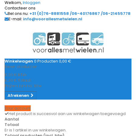
Welkom,
Inloggen
Contacteer ons
Bel ons nu:
+31 (0)76-8881558 /06-40176867 /06-21455778
E-mail:
info@voorallesmetwielen.nl
Winkelwagen
0
Producten
0,00 €
Geen producten
0,00 €
BTW
0,00 €
Totaal
Prijzen zijn incl. btw
Afrekenen
Your account
Het product is succesvol aan uw winkelwagen toegevoegd
Aantal
Totaal
Er is 1 artikel in uw winkelwagen.
Totaal producten (incl. btw)