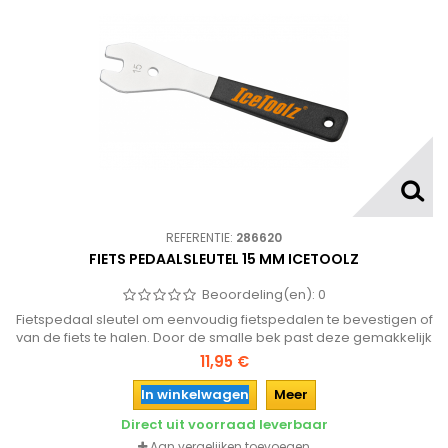
REFERENTIE:
286620
FIETS PEDAALSLEUTEL 15 MM ICETOOLZ
Beoordeling(en):
0
Fietspedaal sleutel om eenvoudig fietspedalen te bevestigen of
van de fiets te halen. Door de smalle bek past deze gemakkelijk
tussen de crank en de trapper van de fiets.
11,95 €
In winkelwagen
Meer
Direct uit voorraad leverbaar
Aan vergelijken toevoegen