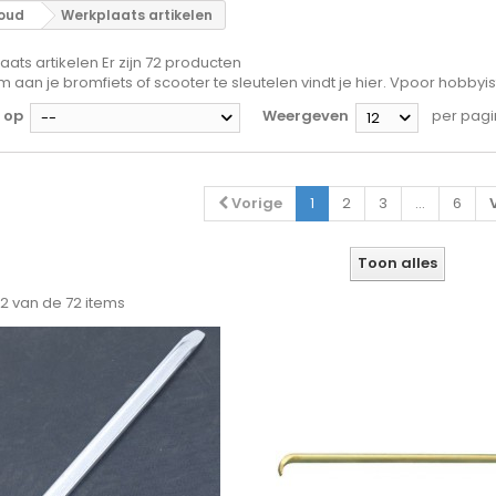
houd
Werkplaats artikelen
aats artikelen
Er zijn 72 producten
m aan je bromfiets of scooter te sleutelen vindt je hier. Vpoor hobby
 op
Weergeven
per pag
--
12
Vorige
1
2
3
...
6
Toon alles
 12 van de 72 items