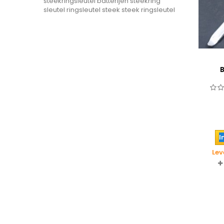
steekringsleutel
batterijen
steekring
sleutel
ringsleutel steek
steek ringsleutel
I
Lev