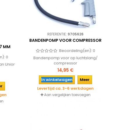
REFERENTIE:
9705626
BANDENPOMP VOOR COMPRESSOR
37 MM
Beoordeling(en):
0
n):
0
Bandenpomp voor op luchtslang/
compressor
an Unior
14,95 €
In winkelwagen
Meer
er
Levertijd ca. 3-6 werkdagen
agen
Aan vergelijken toevoegen
en