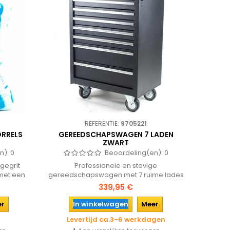
REFERENTIE:
9705221
ORRELS
GEREEDSCHAPSWAGEN 7 LADEN
ZWART
n):
0
Beoordeling(en):
0
gegrit
Professionele en stevige
 met een
gereedschapswagen met 7 ruime lades
voor een
voorzien van foam inleg. 2 lades zijn
339,95 €
a. olie,
extra hoog.
ken en
er
In winkelwagen
Meer
Levertijd ca.3-6 werkdagen