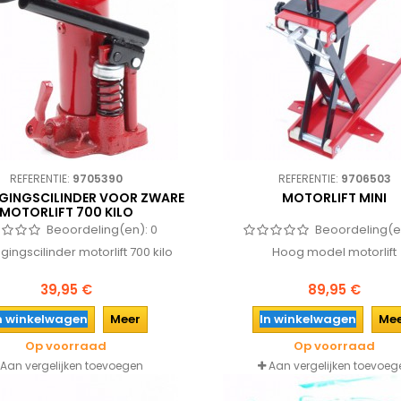
REFERENTIE:
9705390
REFERENTIE:
9706503
GINGSCILINDER VOOR ZWARE
MOTORLIFT MINI
MOTORLIFT 700 KILO
Beoordeling(en):
0
Beoordeling(e
ingscilinder motorlift 700 kilo
Hoog model motorlift
39,95 €
89,95 €
n winkelwagen
Meer
In winkelwagen
Me
Op voorraad
Op voorraad
Aan vergelijken toevoegen
Aan vergelijken toevoeg