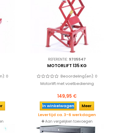
REFERENTIE:
9705547
MOTORLIFT 135 KG
n):
0
Beoordeling(en):
0
Motorlift met voetbediening
149,95 €
er
In winkelwagen
Meer
Levertijd ca. 3-6 werkdagen
en
Aan vergelijken toevoegen