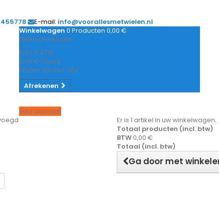
1455778
E-mail:
info@voorallesmetwielen.nl
Winkelwagen
0
Producten
0,00 €
Geen producten
0,00 €
BTW
0,00 €
Totaal
Prijzen zijn incl. btw
Afrekenen
Your account
evoegd
Er is 1 artikel in uw winkelwagen.
Totaal producten (incl. btw)
BTW
0,00 €
Totaal (incl. btw)
Ga door met winkele