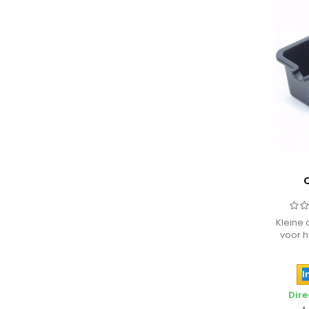
Kleine 
voor 
mo
I
Dire