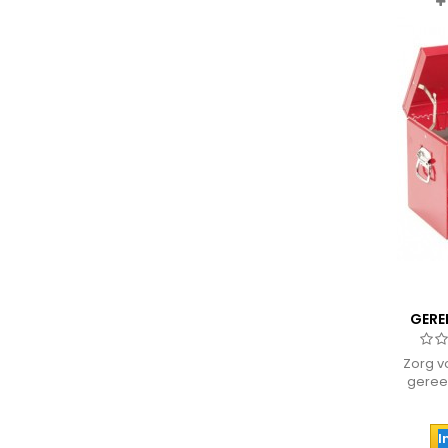
GERE
Zorg v
geree
a
draaghen
I