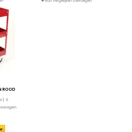
en
Aan vergelijken toevoegen
N ROOD
n):
0
apswagen
er