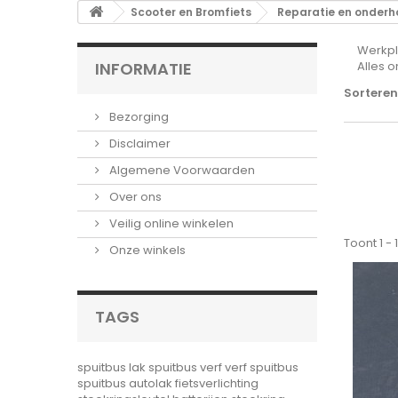
Scooter en Bromfiets
Reparatie en onder
Werkpl
INFORMATIE
Alles o
Sorteren
Bezorging
Disclaimer
Algemene Voorwaarden
Over ons
Veilig online winkelen
Toont 1 -
Onze winkels
TAGS
spuitbus lak
spuitbus verf
verf spuitbus
spuitbus autolak
fietsverlichting