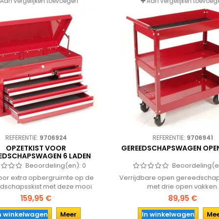
Aan vergelijken toevoegen
Aan vergelijken toevoeg
REFERENTIE:
9706924
REFERENTIE:
9706941
OPZETKIST VOOR
GEREEDSCHAPSWAGEN OPE
EDSCHAPSWAGEN 6 LADEN
ROOD
Beoordeling(en):
0
Beoordeling(e
oor extra opbergruimte op de
Verrijdbare open gereedsch
dschapsskist met deze mooi
met drie open vakken.
fgewerkte opzetkist. Met
159,95 €
89,95 €
gsles, afsluitbaar bovenvak en
6 laden.
n winkelwagen
Meer
In winkelwagen
Me