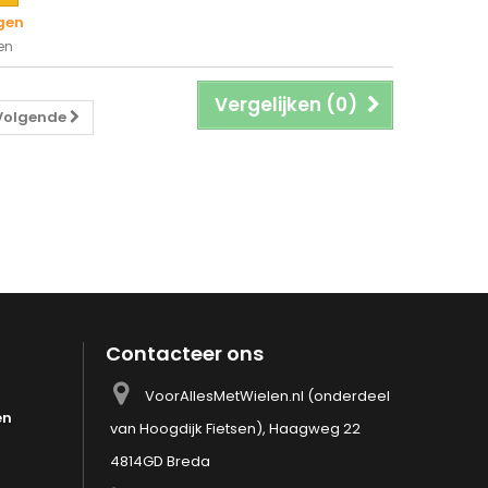
gen
en
Vergelijken (
0
)
Volgende
Contacteer ons
VoorAllesMetWielen.nl (onderdeel
en
van Hoogdijk Fietsen), Haagweg 22
4814GD Breda