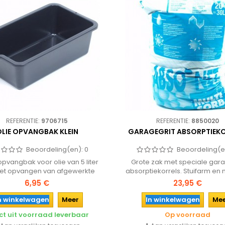
REFERENTIE:
9706715
REFERENTIE:
8850020
OLIE OPVANGBAK KLEIN
GARAGEGRIT ABSORPTIEK
Beoordeling(en):
0
Beoordeling(e
opvangbak voor olie van 5 liter
Grote zak met speciale gara
het opvangen van afgewerkte
absorptiekorrels. Stuifarm en
torolie na het vervangen.
hoog absorberend vermogen 
6,95 €
23,95 €
snelle en veilige opname van o.
water, vet, zuren, logen, lak
n winkelwagen
Meer
In winkelwagen
Me
oplosmiddelen.
ct uit voorraad leverbaar
Op voorraad