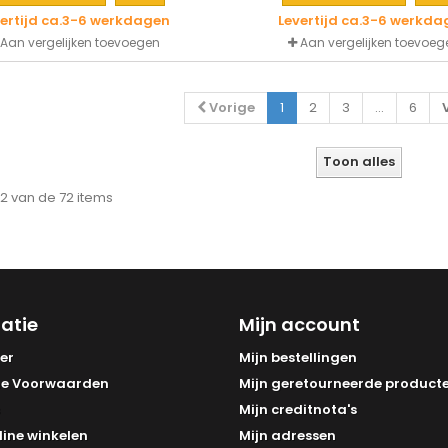
vertijd ca.3-6 werkdagen
Levertijd ca.3-6 werkda
Aan vergelijken toevoegen
Aan vergelijken toevoeg
Vorige
1
2
3
...
6
Toon alles
 12 van de 72 items
atie
Mijn account
er
Mijn bestellingen
e Voorwaarden
Mijn geretourneerde product
Mijn creditnota's
line winkelen
Mijn adressen