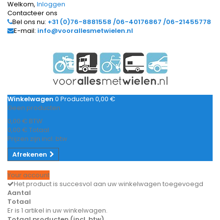
Welkom,
Inloggen
Contacteer ons
Bel ons nu:
+31 (0)76-8881558 /06-40176867 /06-21455778
E-mail:
info@voorallesmetwielen.nl
Winkelwagen
0
Producten
0,00 €
Geen producten
0,00 €
BTW
0,00 €
Totaal
Prijzen zijn incl. btw
Afrekenen
Your account
Het product is succesvol aan uw winkelwagen toegevoegd
Aantal
Totaal
Er is 1 artikel in uw winkelwagen.
Totaal producten (incl. btw)