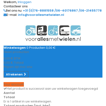
Welkom,
Inloggen
Contacteer ons
Bel ons nu:
+31 (0)76-8881558 /06-40176867 /06-21455778
E-mail:
info@voorallesmetwielen.nl
Winkelwagen
0
Producten
0,00 €
Geen producten
0,00 €
BTW
0,00 €
Totaal
Prijzen zijn incl. btw
Afrekenen
Your account
Het product is succesvol aan uw winkelwagen toegevoegd
Aantal
Totaal
Er is 1 artikel in uw winkelwagen.
Totaal producten (incl. btw)