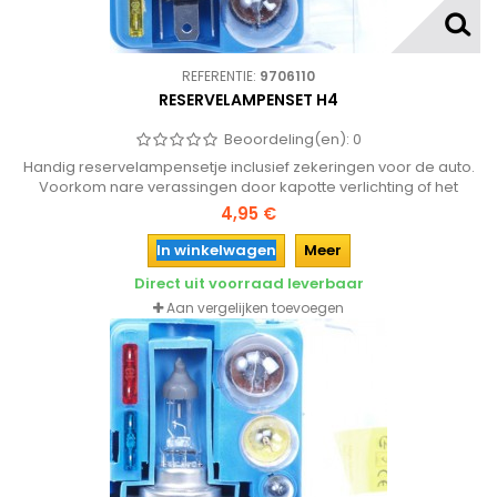
REFERENTIE:
9706110
RESERVELAMPENSET H4
Beoordeling(en):
0
Handig reservelampensetje inclusief zekeringen voor de auto.
Voorkom nare verassingen door kapotte verlichting of het
noodgedwongen halen van dure autolampen bij het
4,95 €
tankstation!
In winkelwagen
Meer
Direct uit voorraad leverbaar
Aan vergelijken toevoegen