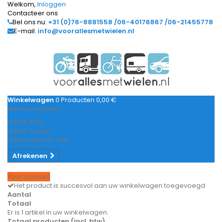
Welkom,
Inloggen
Contacteer ons
Bel ons nu:
+31 (0)76-8881558 /06-40176867 /06-21455778
E-mail:
info@voorallesmetwielen.nl
Winkelwagen
0
Producten
0,00 €
Geen producten
0,00 €
BTW
0,00 €
Totaal
Prijzen zijn incl. btw
Afrekenen
Your account
Het product is succesvol aan uw winkelwagen toegevoegd
Aantal
Totaal
Er is 1 artikel in uw winkelwagen.
Totaal producten (incl. btw)