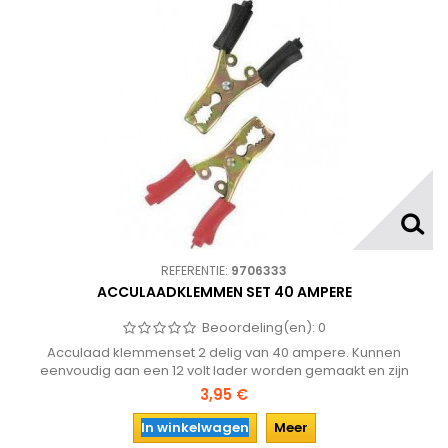
REFERENTIE:
9706333
ACCULAADKLEMMEN SET 40 AMPERE
Beoordeling(en):
0
Acculaad klemmenset 2 delig van 40 ampere. Kunnen
eenvoudig aan een 12 volt lader worden gemaakt en zijn
vervolgens eenvoudig op de accupolen te klemmen.
3,95 €
In winkelwagen
Meer