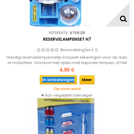
REFERENTIE:
9706125
RESERVELAMPENSET H7
Beoordeling(en):
0
Handig reservelampensetje inclusief zekeringen voor de auto
of motorfiets. Voorkom het rijden met kapoote lampen, of het
moeten halen van dure autolampen bij het benzinestation!
4,95 €
In winkelwagen
Meer
Op voorraad
Aan vergelijken toevoegen