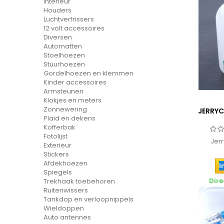
Interieur
Houders
Luchtverfrissers
12 volt accessoires
Diversen
Automatten
Stoelhoezen
Stuurhoezen
Gordelhoezen en klemmen
Kinder accessoires
Armsteunen
Klokjes en meters
Zonnewering
JERRYC
Plaid en dekens
Kofferbak
Fotolijst
Jerr
Exterieur
Stickers
Afdekhoezen
I
Spiegels
Dire
Trekhaak toebehoren
Ruitenwissers
Tankdop en verloopnippels
Wieldoppen
Auto antennes