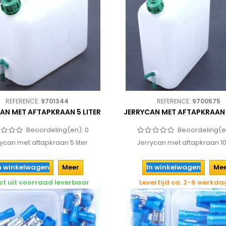
REFERENCE:
9701344
REFERENCE:
9700575
AN MET AFTAPKRAAN 5 LITER
JERRYCAN MET AFTAPKRAAN 1
Beoordeling(en):
0
Beoordeling(e
ycan met aftapkraan 5 liter
Jerrycan met aftapkraan 10 
n winkelwagen
Meer
In winkelwagen
Me
ct uit voorraad leverbaar
Levertijd ca. 2-6 werkd