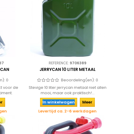
37
REFERENCE:
9706389
YCAN
JERRYCAN 10 LITER METAAL
n):
0
Beoordeling(en):
0
kt voor de
Stevige 10 liter jerrycan metaal niet allen
timent.
mooi, maar ook praktisch!...
er
In winkelwagen
Meer
agen
Levertijd ca. 2-6 werkdagen