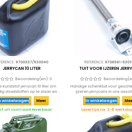
FERENCE:
9700337/530040
REFERENCE:
9706561-5301
JERRYCAN 10 LITER
TUIT VOOR IJZEREN JERR
Beoordeling(en):
0
Beoordeling(e
e kunststof jerrycan 10 liter om
Handige schenktuit voor geschi
g vloeitstoffen op te slaan en...
ijzeren jerrycans in ons assor
n winkelwagen
Meer
In winkelwagen
Me
ct uit voorraad leverbaar
Levertijd ca. 2-6 werkd