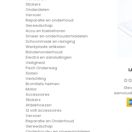
Stickers
Onderdelen
Vervoer
Reparatie en onderhoud
Gereedschap
Accu en toebehoren
Smeer en onderhoudsmiddelen
Schoonmaak en reiniging
Werkplaats artikelen
Bandenonderhoud
Electra en aansluitingen
Veiligheid
Pech Onderweg
I
Sloten
Verlichting
Bromfiets helmen
Stev
Motor
eenvoudi
Accessoires
Stickers
I
Afdekhoezen
12 volt accessoires
Vervoer
Reparatie en Onderhoud
Gereedschap
Onderhouds- en smeermiddelen