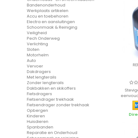
Bandenonderhoud
Werkplaats artikelen
Accu en toebehoren
Electra en aansluitingen
Schoonmaak & Reiniging
Veiligheid
Pech Onderweg
Verlichting
Sloten
Motorhelm
Auto
RE
Vervoer
Dakdragers
Met lengterails
Zonder lengterails
Dakbakken en skikoffers
Stevig
Fietsdragers
eenvoudi
Fietsendrager trekhaak
Fietsendrager zonder trekhaak
I
Opbergen
Dire
Kinderen
Huisdieren
Spanbanden
Reparatie en Onderhoud