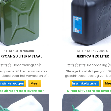
REFERENCE:
9706390
REFERENCE:
9701284
RRYCAN 20 LITER METAAL
JERRYCAN 20 LITER
Beoordeling(en):
0
Beoordeling(e
e groene 20 liter jerrycan van
Stevige kunststof jerrycan 20
 Ideaal voor het vervoeren of...
geschikt voor opslag van be
Voorkom...
n winkelwagen
Meer
In winkelwagen
Me
ct uit voorraad leverbaar
Direct uit voorraad leve