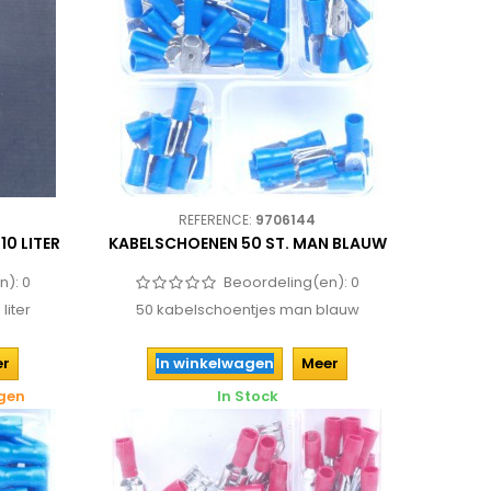
REFERENCE:
9706144
0 LITER
KABELSCHOENEN 50 ST. MAN BLAUW
n):
0
Beoordeling(en):
0
liter
50 kabelschoentjes man blauw
er
In winkelwagen
Meer
agen
In Stock