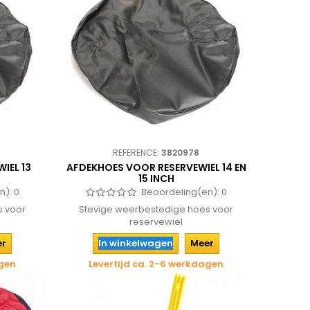
REFERENCE:
3820978
IEL 13
AFDEKHOES VOOR RESERVEWIEL 14 EN
15 INCH
n):
0
Beoordeling(en):
0
s voor
Stevige weerbestedige hoes voor
reservewiel
er
In winkelwagen
Meer
agen
Levertijd ca. 2-6 werkdagen