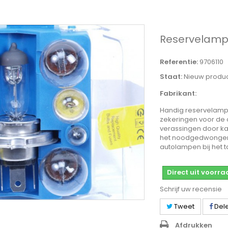
Reservelamp
Referentie:
9706110
Staat:
Nieuw produ
Fabrikant:
Handig reservelampe
zekeringen voor de
verassingen door kap
het noodgedwongen
autolampen bij het t
Direct uit voorr
Schrijf uw recensie
Tweet
Del
Afdrukken