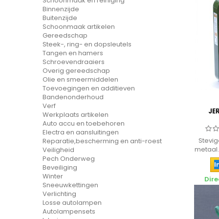
Schoonmaak en reiniging
Binnenzijde
Buitenzijde
Schoonmaak artikelen
Gereedschap
Steek-, ring- en dopsleutels
Tangen en hamers
Schroevendraaiers
Overig gereedschap
Olie en smeermiddelen
Toevoegingen en additieven
Bandenonderhoud
Verf
JE
Werkplaats artikelen
Auto accu en toebehoren
Electra en aansluitingen
Stevig
Reparatie,bescherming en anti-roest
metaal.
Veiligheid
Pech Onderweg
I
Beveiliging
Winter
Dire
Sneeuwkettingen
Verlichting
Losse autolampen
Autolampensets