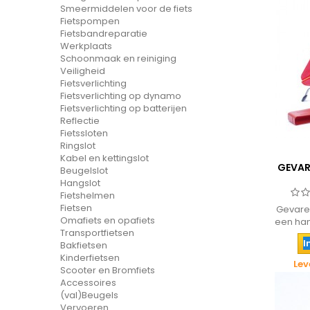
Smeermiddelen voor de fiets
Fietspompen
Fietsbandreparatie
Werkplaats
Schoonmaak en reiniging
Veiligheid
Fietsverlichting
Fietsverlichting op dynamo
Fietsverlichting op batterijen
Reflectie
Fietssloten
Ringslot
Kabel en kettingslot
GEVAR
Beugelslot
Hangslot
Fietshelmen
Fietsen
Gevare
Omafiets en opafiets
een han
Transportfietsen
I
Bakfietsen
Kinderfietsen
Lev
Scooter en Bromfiets
Accessoires
(val)Beugels
Vervoeren