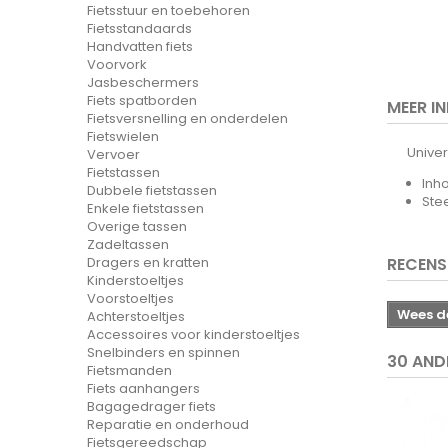
Fietsstuur en toebehoren
Fietsstandaards
Handvatten fiets
Voorvork
Jasbeschermers
Fiets spatborden
MEER I
Fietsversnelling en onderdelen
Fietswielen
Univer
Vervoer
Fietstassen
Inho
Dubbele fietstassen
Ste
Enkele fietstassen
Overige tassen
Zadeltassen
Dragers en kratten
RECENS
Kinderstoeltjes
Voorstoeltjes
Wees de
Achterstoeltjes
Accessoires voor kinderstoeltjes
Snelbinders en spinnen
30 AND
Fietsmanden
Fiets aanhangers
Bagagedrager fiets
Reparatie en onderhoud
Fietsgereedschap