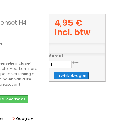
4,95 €
enset H4
incl. btw
ct
Aantal
nsetje inclusief
 auto. Voorkom nare
otte verlichting of
In winkelwagen
 halen van dure
ankstation!
aad leverbaar
en
Google+