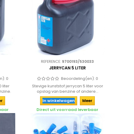
REFERENCE:
9700193/530033
JERRYCAN 5 LITER
n):
0
Beoordeling(en):
0
 liter
Stevige kunststof jerrycan 5 liter voor
nzine.
opslag van benzine of andere...
er
In winkelwagen
Meer
rbaar
Direct uit voorraad leverbaar