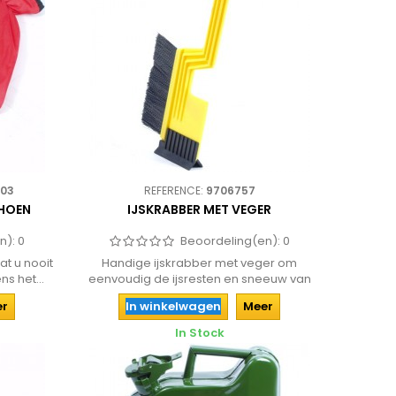
503
REFERENCE:
9706757
CHOEN
IJSKRABBER MET VEGER
n):
0
Beoordeling(en):
0
t u nooit
Handige ijskrabber met veger om
s het...
eenvoudig de ijsresten en sneeuw van
de...
er
In winkelwagen
Meer
In Stock