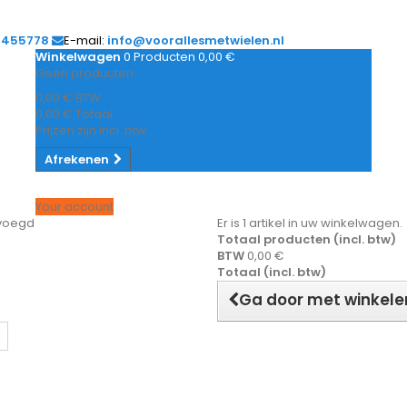
1455778
E-mail:
info@voorallesmetwielen.nl
Winkelwagen
0
Producten
0,00 €
Geen producten
0,00 €
BTW
0,00 €
Totaal
Prijzen zijn incl. btw
Afrekenen
Your account
evoegd
Er is 1 artikel in uw winkelwagen.
Totaal producten (incl. btw)
BTW
0,00 €
Totaal (incl. btw)
Ga door met winkele