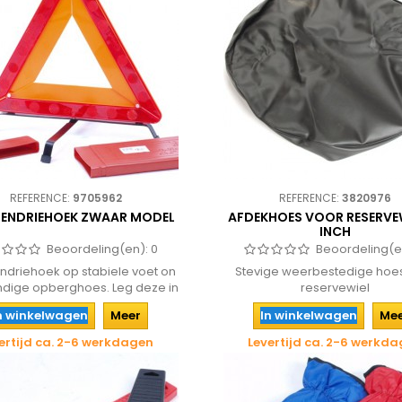
REFERENCE:
9705962
REFERENCE:
3820976
ENDRIEHOEK ZWAAR MODEL
AFDEKHOES VOOR RESERVEW
INCH
Beoordeling(en):
0
Beoordeling(e
ndriehoek op stabiele voet on
Stevige weerbestedige hoe
dige opberghoes. Leg deze in
reservewiel
de...
n winkelwagen
Meer
In winkelwagen
Me
ertijd ca. 2-6 werkdagen
Levertijd ca. 2-6 werkd