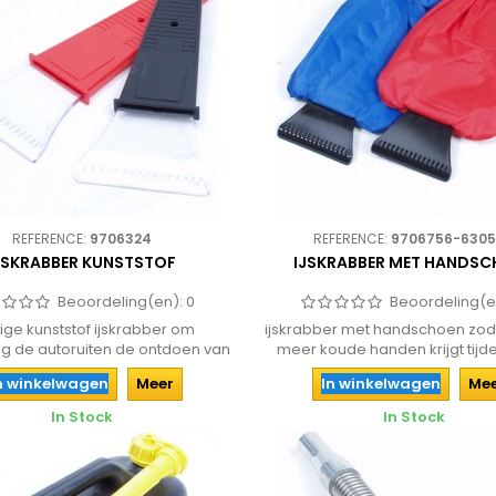
REFERENCE:
9706324
REFERENCE:
9706756-630
JSKRABBER KUNSTSTOF
IJSKRABBER MET HANDS
Beoordeling(en):
0
Beoordeling(e
ige kunststof ijskrabber om
ijskrabber met handschoen zoda
g de autoruiten de ontdoen van
meer koude handen krijgt tijden
ijs!...
n winkelwagen
Meer
In winkelwagen
Me
In Stock
In Stock