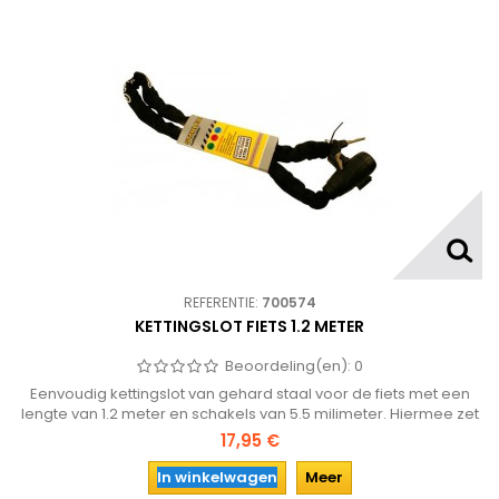
REFERENTIE:
700574
KETTINGSLOT FIETS 1.2 METER
Beoordeling(en):
0
Eenvoudig kettingslot van gehard staal voor de fiets met een
lengte van 1.2 meter en schakels van 5.5 milimeter. Hiermee zet
je eenvoudig je (brom) fiets vast aan bijvoorbeeld een paal of
17,95 €
rek.
In winkelwagen
Meer