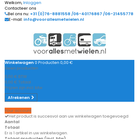
Welkom,
Inloggen
Contacteer ons
Bel ons nu:
+31 (0)76-8881558 /06-40176867 /06-21455778
E-mail:
info@voorallesmetwielen.nl
Winkelwagen
0
Producten
0,00 €
Geen producten
0,00 €
BTW
0,00 €
Totaal
Prijzen zijn incl. btw
Afrekenen
Your account
Het product is succesvol aan uw winkelwagen toegevoegd
Aantal
Totaal
Er is 1 artikel in uw winkelwagen.
Totaal producten (incl. btw)