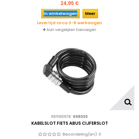
objecten met slechts 1 sleutel van je ringslot.
24,95 €
In winkelwagen
Meer
Levertijd circa 3-6 werkdagen
Aan vergelijken toevoegen
REFERENTIE:
698035
KABELSLOT FIETS ABUS CIJFERSLOT
Beoordeling(en):
0