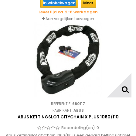
In winkelwagen
Meer
Levertijd ca. 2-6 werkdagen
Aan vergelijken toevoegen
REFERENTIE:
680117
FABRIKANT:
ABUS
ABUS KETTINGSLOT CITYCHAIN X PLUS 1060/110
Beoordeling(en):
0
Abus kettingslot citychain 1060/110 is een gehard kettingslot met