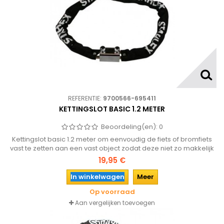
REFERENTIE:
9700566-695411
KETTINGSLOT BASIC 1.2 METER
Beoordeling(en):
0
Kettingslot basic 1.2 meter om eenvoudig de fiets of bromfiets
vast te zetten aan een vast object zodat deze niet zo makkelijk
kan worden meegenomen.
19,95 €
In winkelwagen
Meer
Op voorraad
Aan vergelijken toevoegen