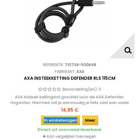
REFERENTIE:
701736-500648
FABRIKANT:
AXA
AXA INSTEEKKETTING DEFENDER RLS 115CM
Beoordeling(en):
0
AXA insteek kettingslot geschikt voor de AXA Defender
ringsloten. Hiermee zet je eenvoudig je fiets vast aan vaste
objecten met slechts 1 sleutel van je ringslot.
14,95 €
In winkelwagen
Meer
Direct uit voorraad leverbaar
Aan vergelijken toevoegen