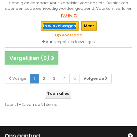
Handig en compact Abus kabelslot voor de fiets. De slot kan
door een code eenvoudig worden geopend. Voorkom verloren
sleutels of ook ideaal bij meerdere gebruikers.
12,95 €
In winkelwagen
Meer
Op voorraad
Aan vergelijken toevoegen
Vergelijken (
0
)
Vorige
1
2
3
4
5
Volgende
Toon alles
Toont 1 - 12 van de 51 items
Ons aanbod