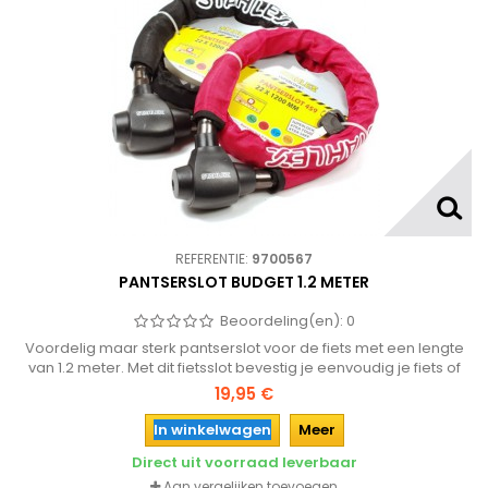
REFERENTIE:
9700567
PANTSERSLOT BUDGET 1.2 METER
Beoordeling(en):
0
Voordelig maar sterk pantserslot voor de fiets met een lengte
van 1.2 meter. Met dit fietsslot bevestig je eenvoudig je fiets of
bromfiets aan een vast object zoals een fietsenrek of
19,95 €
lantarenpaal.
In winkelwagen
Meer
Direct uit voorraad leverbaar
Aan vergelijken toevoegen