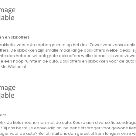
n en skikoffers
kkelijk voor extra opbergruimte op het dak. Zowel voor zonvakantie
fers. De skibakken zijn smalle maar lange dakkoffers welke ideaal zijn 
te dan hebben wij ook grote dakkoffers welke ideaal zijn voor zowe
e een hoop ruimte in de auto. Dakkoffers en skibakken voor de auto 
sMetWielen.nl
gers
ijk de fiets meenemen met de auto. Keuze aan diverse fietsendrager
! Bij ons bestel je eenvoudig online een fietsdrager voor gewone fiets 
ager voor de auto? Bel of mail ons dan gerust of kom langs in onze wi