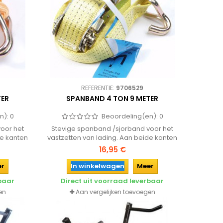
REFERENTIE:
9706529
TER
SPANBAND 4 TON 9 METER
n):
0
Beoordeling(en):
0
oor het
Stevige spanband /sjorband voor het
de kanten
vastzetten van lading. Aan beide kanten
.
voorzien van een haak.
16,95 €
er
In winkelwagen
Meer
rbaar
Direct uit voorraad leverbaar
en
Aan vergelijken toevoegen