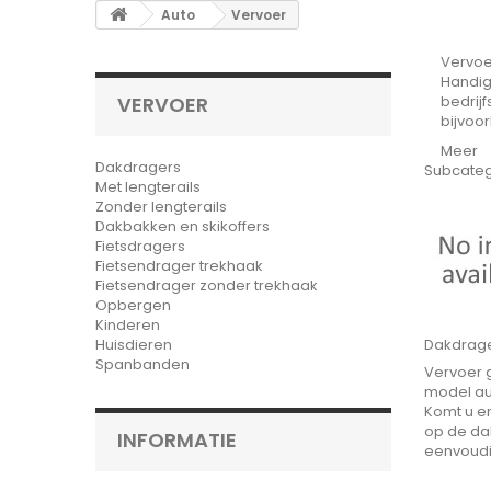
Auto
Vervoer
Vervo
Handig
VERVOER
bedrijf
bijvoor
Meer
Dakdragers
Subcate
Met lengterails
Zonder lengterails
Dakbakken en skikoffers
Fietsdragers
Fietsendrager trekhaak
Fietsendrager zonder trekhaak
Opbergen
Kinderen
Huisdieren
Dakdrag
Spanbanden
Vervoer g
model aut
Komt u er
op de da
INFORMATIE
eenvoudig