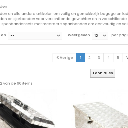
den
en en alle andere artikelen om veilig en gemakkelijk bagage en la
en en sjorbanden voor verschillende gewichten en in verschillende 
 spanbandensets met meerdere spanbanden om eenvoudig en veilig
 op
Weergeven
per pag
--
12
Vorige
1
2
3
4
5
Toon alles
 12 van de 60 items