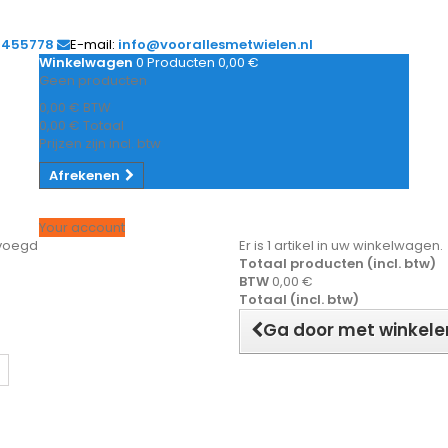
1455778
E-mail:
info@voorallesmetwielen.nl
Winkelwagen
0
Producten
0,00 €
Geen producten
0,00 €
BTW
0,00 €
Totaal
Prijzen zijn incl. btw
Afrekenen
Your account
evoegd
Er is 1 artikel in uw winkelwagen.
Totaal producten (incl. btw)
BTW
0,00 €
Totaal (incl. btw)
Ga door met winkele