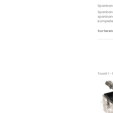
Spanban
Spanband
spanband
komplete
Sorteren
Toont 1 -