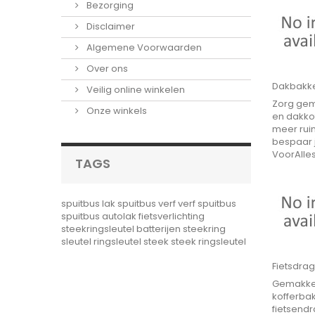
Bezorging
Disclaimer
Algemene Voorwaarden
Over ons
Dakbakke
Veilig online winkelen
Zorg gema
Onze winkels
en dakkof
meer ruim
bespaar j
VoorAlle
TAGS
spuitbus lak
spuitbus verf
verf spuitbus
spuitbus autolak
fietsverlichting
steekringsleutel
batterijen
steekring
sleutel
ringsleutel steek
steek ringsleutel
Fietsdra
Gemakkel
kofferbak
fietsendr