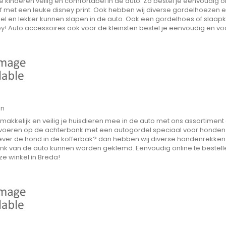
e kinderen veilig en comfortabel in de auto. Zo bestel je eenvoudig on
of met een leuke disney print. Ook hebben wij diverse gordelhoezen
l en lekker kunnen slapen in de auto. Ook een gordelhoes of slaapkus
y! Auto accessoires ook voor de kleinsten bestel je eenvoudig en vo
en
kkelijk en veilig je huisdieren mee in de auto met ons assortiment a
ervoeren op de achterbank met een autogordel speciaal voor honde
 Liever de hond in de kofferbak? dan hebben wij diverse hondenrekk
k van de auto kunnen worden geklemd. Eenvoudig online te bestellen. 
ze winkel in Breda!