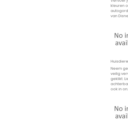
Vervoer j
kleuren 
autogorde
van Disne
Huisdier
Neem gema
veilig v
geklikt.
achterban
ook in on