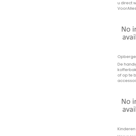
u direct 
VoorAlle
Opberge
De handig
kofferba
of op te
accessoir
Kinderen