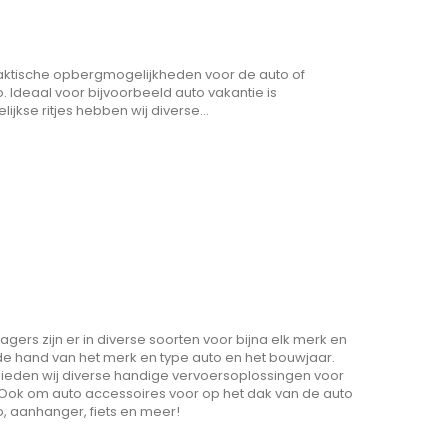
praktische opbergmogelijkheden voor de auto of
o. Ideaal voor bijvoorbeeld auto vakantie is
jkse ritjes hebben wij diverse...
ers zijn er in diverse soorten voor bijna elk merk en
n de hand van het merk en type auto en het bouwjaar.
ok bieden wij diverse handige vervoersoplossingen voor
. Ook om auto accessoires voor op het dak van de auto
o, aanhanger, fiets en meer!