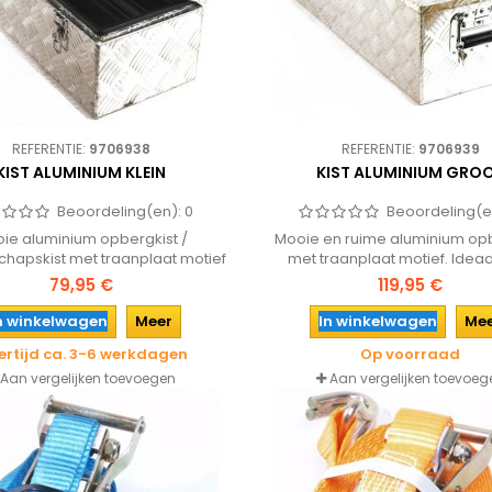
REFERENTIE:
9706938
REFERENTIE:
9706939
KIST ALUMINIUM KLEIN
KIST ALUMINIUM GRO
Beoordeling(en):
0
Beoordeling(e
ie aluminium opbergkist /
Mooie en ruime aluminium op
hapskist met traanplaat motief
met traanplaat motief. Ideaa
bijvoorbeeld aanhangwagen of
79,95 €
119,95 €
n winkelwagen
Meer
In winkelwagen
Me
ertijd ca. 3-6 werkdagen
Op voorraad
Aan vergelijken toevoegen
Aan vergelijken toevoeg