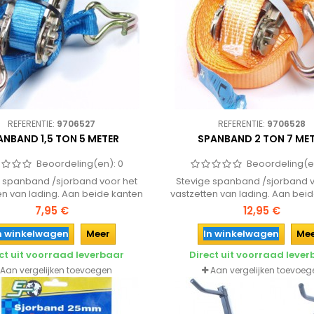
REFERENTIE:
9706527
REFERENTIE:
9706528
ANBAND 1,5 TON 5 METER
SPANBAND 2 TON 7 ME
Beoordeling(en):
0
Beoordeling(e
e spanband /sjorband voor het
Stevige spanband /sjorband v
en van lading. Aan beide kanten
vastzetten van lading. Aan bei
voorzien van een haak.
voorzien van een haak
7,95 €
12,95 €
n winkelwagen
Meer
In winkelwagen
Me
ct uit voorraad leverbaar
Direct uit voorraad leve
Aan vergelijken toevoegen
Aan vergelijken toevoeg