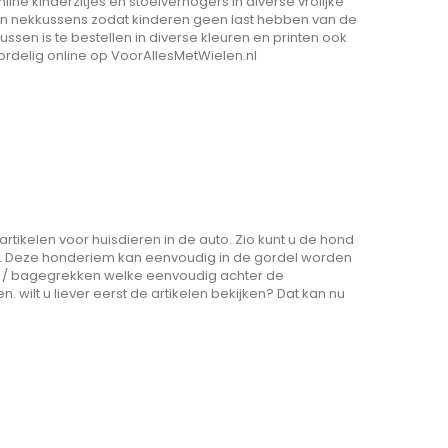
line kinderzitjes en stoelverhogers in diverse vrolijke
 en nekkussens zodat kinderen geen last hebben van de
sen is te bestellen in diverse kleuren en printen ook
ordelig online op VoorAllesMetWielen.nl
rtikelen voor huisdieren in de auto. Zio kunt u de hond
n. Deze honderiem kan eenvoudig in de gordel worden
en / bagegrekken welke eenvoudig achter de
wilt u liever eerst de artikelen bekijken? Dat kan nu