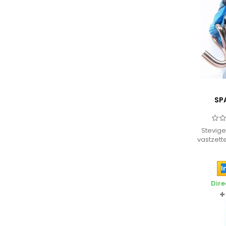
SP
Stevig
vastzett
I
Dire