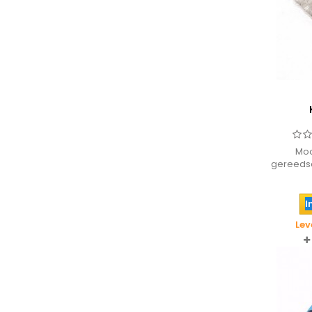
Moo
gereedsc
I
Lev