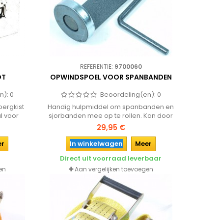
REFERENTIE:
9700060
OT
OPWINDSPOEL VOOR SPANBANDEN
n):
0
Beoordeling(en):
0
bergkist
Handig hulpmiddel om spanbanden en
l voor
sjorbanden mee op te rollen. Kan door
 pickup!
magnetische voet gemakkelijk aan een
29,95 €
voertuig worden bevestigd.
er
In winkelwagen
Meer
Direct uit voorraad leverbaar
en
Aan vergelijken toevoegen