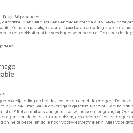
er
Er zijn 60 producten
, gemakkelijk en veilig spullen vervoeren met de auto. Bekijk onze 
sauto. Zo neem je veilig kinderen ,huisdieren en lading mee in de aut
beeld een dakkoffer of fietsendrager voor de auto. Ook voor de dageli
gorieën
ers
emakkelijk lading op het dak van de auto met dakdragers. De dakdrag
o. Kijk in de lijsten welke dakdragers geschikt zijn voor uw auto aa
 niet uit? Bel of mail ons dan gerust en wij helpen u er graag bij. O
kdragers van de auto zoals skibakken, dakkoffers of fietsendragers
 online te bestellen ga je naar VoorAllesMetWielen.nl Alles voor aut