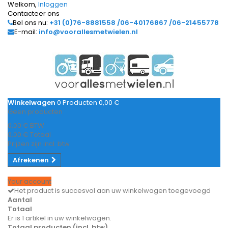
Welkom,
Inloggen
Contacteer ons
Bel ons nu:
+31 (0)76-8881558 /06-40176867 /06-21455778
E-mail:
info@voorallesmetwielen.nl
Winkelwagen
0
Producten
0,00 €
Geen producten
0,00 €
BTW
0,00 €
Totaal
Prijzen zijn incl. btw
Afrekenen
Your account
Het product is succesvol aan uw winkelwagen toegevoegd
Aantal
Totaal
Er is 1 artikel in uw winkelwagen.
Totaal producten (incl. btw)