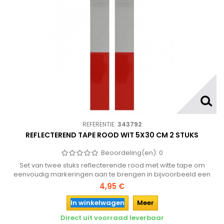
REFERENTIE:
343792
REFLECTEREND TAPE ROOD WIT 5X30 CM 2 STUKS
Beoordeling(en):
0
Set van twee stuks reflecterende rood met witte tape om
eenvoudig markeringen aan te brengen in bijvoorbeeld een
garage of parkeerplaats.
4,95 €
In winkelwagen
Meer
Direct uit voorraad leverbaar