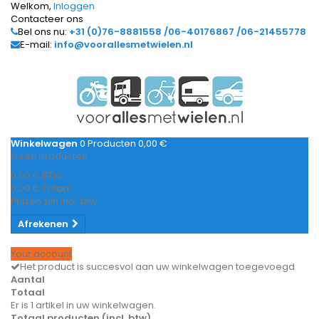
Welkom,
Inloggen
Contacteer ons
Bel ons nu:
+31 (0)76-8881558 /06-40176867 /06-21455778
E-mail:
info@voorallesmetwielen.nl
Winkelwagen
0
Producten
0,00 €
Geen producten
0,00 €
BTW
0,00 €
Totaal
Prijzen zijn incl. btw
Afrekenen
Your account
Het product is succesvol aan uw winkelwagen toegevoegd
Aantal
Totaal
Er is 1 artikel in uw winkelwagen.
Totaal producten (incl. btw)