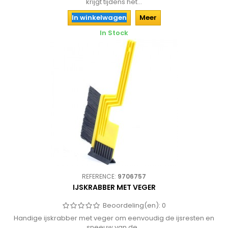
krijgt tijdens het...
In winkelwagen
Meer
In Stock
REFERENCE:
9706757
IJSKRABBER MET VEGER
Beoordeling(en):
0
Handige ijskrabber met veger om eenvoudig de ijsresten en
sneeuw van de...