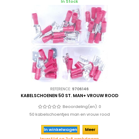
In Stock
REFERENCE:
9706146
KABELSCHOENEN 50 ST. MAN+ VROUW ROOD
Beoordeling(en):
0
50 kabelschoentjes man en vrouw rood
In winkelwagen
Meer
levertijd ca 2-6 werkdagen