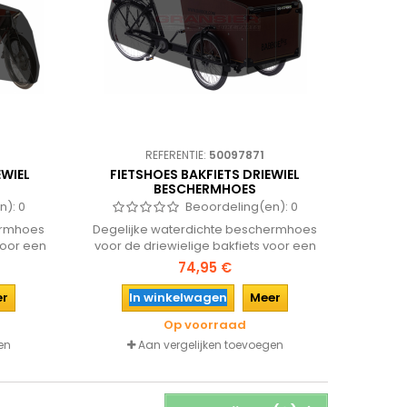
REFERENTIE:
50097871
EWIEL
FIETSHOES BAKFIETS DRIEWIEL
BESCHERMHOES
n):
0
Beoordeling(en):
0
ermhoes
Degelijke waterdichte beschermhoes
voor een
voor de driewielige bakfiets voor een
vuil en
maximale bescherming tegen vuil en
74,95 €
r lange
vocht. De fietshoes past over de brede
nvoudig
driewiel bakfietsen en is eenvoudig
er
In winkelwagen
Meer
 aan de
middels een band te sluiten aan de
Op voorraad
onderzijde.
en
Aan vergelijken toevoegen