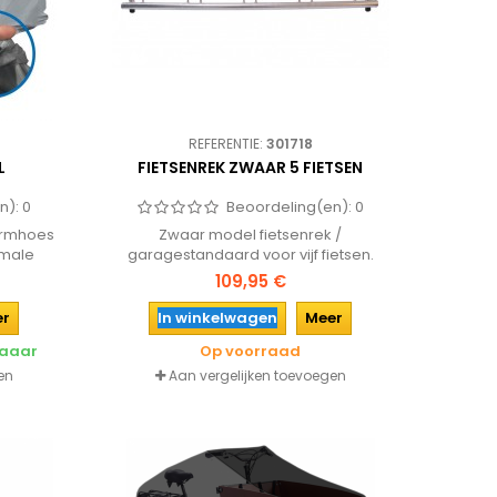
REFERENTIE:
301718
L
FIETSENREK ZWAAR 5 FIETSEN
n):
0
Beoordeling(en):
0
ermhoes
Zwaar model fietsenrek /
imale
garagestandaard voor vijf fietsen.
cht. De
Gemaakt van zeer stevig staal waardoor
109,95 €
 en is
deze de fiets stevig op de plek houdt.
e sluiten
er
In winkelwagen
Meer
baaar
Op voorraad
en
Aan vergelijken toevoegen