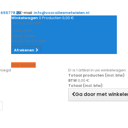
1455778
E-mail:
info@voorallesmetwielen.nl
Winkelwagen
0
Producten
0,00 €
Geen producten
0,00 €
BTW
0,00 €
Totaal
Prijzen zijn incl. btw
Afrekenen
Your account
evoegd
Er is 1 artikel in uw winkelwagen.
Totaal producten (incl. btw)
BTW
0,00 €
Totaal (incl. btw)
Ga door met winkele