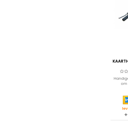
KAARTH
Handige
om 
/
I
le