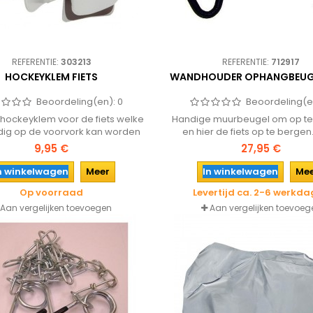
REFERENTIE:
303213
REFERENTIE:
712917
HOCKEYKLEM FIETS
WANDHOUDER OPHANGBEUGE
Beoordeling(en):
0
Beoordeling(e
hockeyklem voor de fiets welke
Handige muurbeugel om op t
ig op de voorvork kan worden
en hier de fiets op te bergen
efd om zo eenvoudig bijv. een
ervoor dat je eenvoudig de fie
9,95 €
27,95 €
stick, tennisracket, paraplu of
ophangbeugel kan hangen en z
en op de fiets te vervoeren.
bespaart in schuur of hal. Ide
n winkelwagen
Meer
In winkelwagen
Me
bijvoorbeeld mountainbike of r
Op voorraad
Levertijd ca. 2-6 werkd
Aan vergelijken toevoegen
Aan vergelijken toevoeg