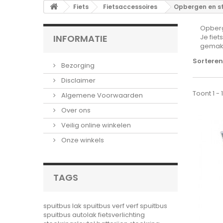
Fiets
Fietsaccessoires
Opbergen en st
Opberg
INFORMATIE
Je fie
gemakke
Sorteren
Bezorging
Disclaimer
Toont 1 -
Algemene Voorwaarden
Over ons
Veilig online winkelen
Onze winkels
TAGS
spuitbus lak
spuitbus verf
verf spuitbus
spuitbus autolak
fietsverlichting