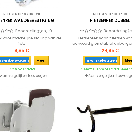
REFERENTIE:
9706920
REFERENTIE:
301709
SENREK WANDBEVESTIGING
FIETSENREK DUBBEL
Beoordeling(en):
0
Beoordeling(e
k voor makkelijke stalling van de
Fietsenrek voor 2 fietsen vo
fiets
eenvoudig en stabiel opberge
fiets in bijv. garage of sch
9,95 €
29,95 €
n winkelwagen
Meer
In winkelwagen
Me
Op voorraad
Direct uit voorraad leve
Aan vergelijken toevoegen
Aan vergelijken toevoeg