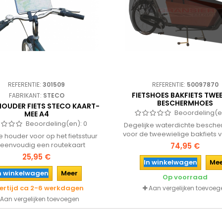
REFERENTIE:
301509
REFERENTIE:
50097870
FIETSHOES BAKFIETS TWE
FABRIKANT:
STECO
BESCHERMHOES
OUDER FIETS STECO KAART-
Beoordeling(e
MEE A4
Beoordeling(en):
0
Degelijke waterdichte besch
voor de tweewielige bakfiets 
 houder voor op het fietsstuur
maximale bescherming tegen 
eenvoudig een routekaart
74,95 €
vocht. De fietshoes past ove
plattegrond in te steken.
25,95 €
tweewiel bakfietsen en is ee
In winkelwagen
Me
middels een band te sluiten
n winkelwagen
Meer
Op voorraad
onderzijde.
vertijd ca 2-6 werkdagen
Aan vergelijken toevoeg
Aan vergelijken toevoegen