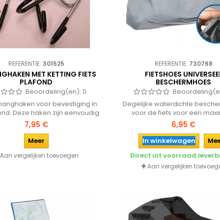
REFERENTIE:
301525
REFERENTIE:
730768
GHAKEN MET KETTING FIETS
FIETSHOES UNIVERSEE
PLAFOND
BESCHERMHOES
Beoordeling(en):
0
Beoordeling(e
hanghaken voor bevestiging in
Degelijke waterdichte besch
ond. Deze haken zijn eenvoudig
voor de fiets voor een max
s de ketting in het plafond te
bescherming tegen vuil en vo
7,95 €
6,95 €
en en kunnen worden gebruikt
fietshoes past over elke fiets
de fiets in te hangen en zo een
eenvoudig middels klittenband t
Meer
In winkelwagen
Me
imte te besparen in berging of
aan de onderzijde.
Direct uit voorraad lever
Aan vergelijken toevoegen
ge. Ook zijn ze ideaal voor
oud of reparatie aan de fiets.
Aan vergelijken toevoeg