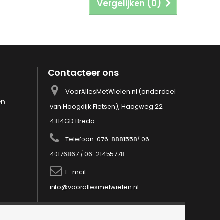
Vergelijken (
0
)
Contacteer ons
VoorAllesMetWielen.nl (onderdeel
en
van Hoogdijk Fietsen), Haagweg 22
4814GD Breda
Telefoon:
076-8881558/ 06-
40176867 / 06-21455778
E-mail:
info@voorallesmetwielen.nl