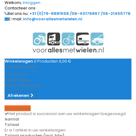
Welkom,
Inloggen
Contacteer ons
Bel ons nu:
+31 (0)76-8881558 /06-40176867 /06-21455778
E-mail:
info@voorallesmetwielen.nl
Winkelwagen
0
Producten
0,00 €
Geen producten
0,00 €
BTW
0,00 €
Totaal
Prijzen zijn incl. btw
Afrekenen
Your account
Het product is succesvol aan uw winkelwagen toegevoegd
Aantal
Totaal
Er is 1 artikel in uw winkelwagen.
Totaal producten (incl. btw)