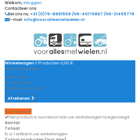
Welkom,
Inloggen
Contacteer ons
Bel ons nu:
+31 (0)76-8881558 /06-40176867 /06-21455778
E-mail:
info@voorallesmetwielen.nl
Winkelwagen
0
Producten
0,00 €
Geen producten
0,00 €
BTW
0,00 €
Totaal
Prijzen zijn incl. btw
Afrekenen
Your account
Het product is succesvol aan uw winkelwagen toegevoegd
Aantal
Totaal
Er is 1 artikel in uw winkelwagen.
Totaal producten (incl. btw)