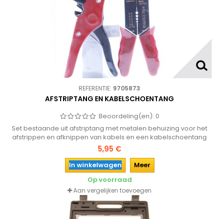
REFERENTIE:
9705873
AFSTRIPTANG EN KABELSCHOENTANG
Beoordeling(en):
0
Set bestaande uit afstriptang met metalen behuizing voor het
afstrippen en afknippen van kabels en een kabelschoentang
met knipper,stripper en knijpbek.
5,95 €
In winkelwagen
Meer
Op voorraad
Aan vergelijken toevoegen