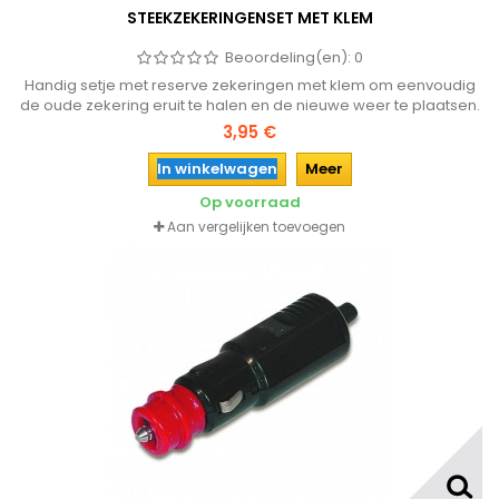
STEEKZEKERINGENSET MET KLEM
Beoordeling(en):
0
Handig setje met reserve zekeringen met klem om eenvoudig
de oude zekering eruit te halen en de nieuwe weer te plaatsen.
Voorkom onnodige pech onderweg en zorg voor reserve
3,95 €
zekeringen in de auto!
In winkelwagen
Meer
Op voorraad
Aan vergelijken toevoegen