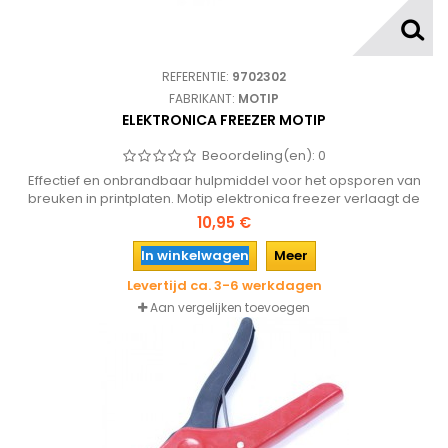
REFERENTIE:
9702302
FABRIKANT:
MOTIP
ELEKTRONICA FREEZER MOTIP
Beoordeling(en):
0
Effectief en onbrandbaar hulpmiddel voor het opsporen van
breuken in printplaten. Motip elektronica freezer verlaagt de
temperatuur kortstondig tot -55 graden celcius.
10,95 €
In winkelwagen
Meer
Levertijd ca. 3-6 werkdagen
Aan vergelijken toevoegen