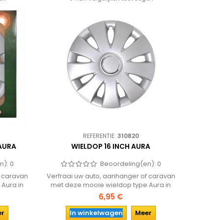
REFERENTIE:
310820
 AURA
WIELDOP 16 INCH AURA
n):
0
Beoordeling(en):
0
f caravan
Verfraai uw auto, aanhanger of caravan
Aura in
met deze mooie wieldop type Aura in
udig met
een 16 inch uitvoering. Eenvoudig met
6,95 €
tsen! In
klemmetjes op de velg te plaatsen!
tuks!
er
In winkelwagen
Meer