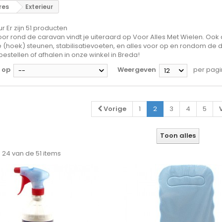
res
Exterieur
ur
Er zijn 51 producten
oor rond de caravan vindt je uiteraard op Voor Alles Met Wielen. Ook 
e (hoek) steunen, stabilisatievoeten, en alles voor op en rondom de 
bestellen of afhalen in onze winkel in Breda!
 op
Weergeven
per pag
--
12
Vorige
1
2
3
4
5
Toon alles
- 24 van de 51 items