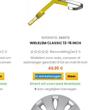
REFERENTIE:
360172
WIELKLEM CLASSIC 13-16 INCH
n):
0
Beoordeling(en):
0
iaal om
Wielklem voor auto, caravan of
 kunnen
aanhanger geschikt 13 tot en met 16 inch
n aan
wielen.
49,95 €
r ook
van
er
In winkelwagen
Meer
rbaar
Direct uit voorraad leverbaar
en
Aan vergelijken toevoegen