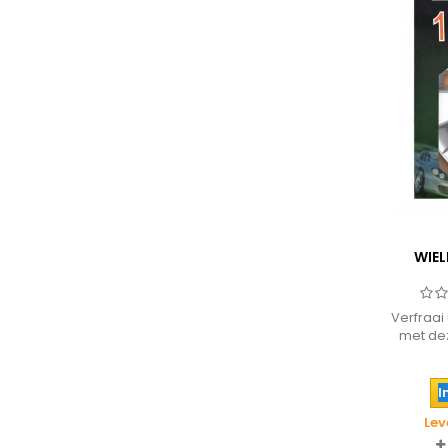
WIEL
Verfraai
met de
een 13 
klemmet
een 
I
Lev