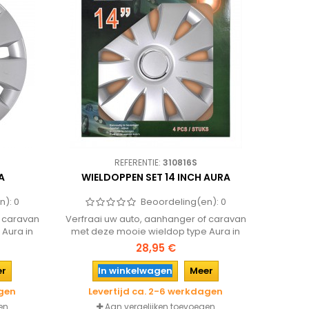
REFERENTIE:
310816S
A
WIELDOPPEN SET 14 INCH AURA
n):
0
Beoordeling(en):
0
f caravan
Verfraai uw auto, aanhanger of caravan
Aura in
met deze mooie wieldop type Aura in
udig met
een 14 inch uitvoering. Eenvoudig met
28,95 €
aatsen!
klemmetjes op de velg te plaatsen! In
een komplete set met vier stuks!
er
In winkelwagen
Meer
agen
Levertijd ca. 2-6 werkdagen
en
Aan vergelijken toevoegen