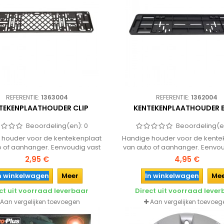
REFERENTIE:
1363004
REFERENTIE:
1362004
TEKENPLAATHOUDER CLIP
KENTEKENPLAATHOUDER 
Beoordeling(en):
0
Beoordeling(e
 houder voor de kentekenplaat
Handige houder voor de kente
o of aanhanger. Eenvoudig vast
van auto of aanhanger. Eenvou
oeven en de kentekenplaat kan
te schroevenmet de bijgel
2,95 €
4,95 €
ig met clips worden vastgezet.
schroeven.
n winkelwagen
Meer
In winkelwagen
Me
ct uit voorraad leverbaar
Direct uit voorraad leve
Aan vergelijken toevoegen
Aan vergelijken toevoeg