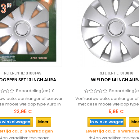
REFERENTIE:
310814S
REFERENTIE:
310816
DOPPEN SET 13 INCH AURA
WIELDOP 14 INCH AUR
Beoordeling(en):
0
Beoordeling(e
 uw auto, aanhanger of caravan
Verfraai uw auto, aanhanger o
ze mooie wieldop type Aura in
met deze mooie wieldop type 
inch uitvoering. Eenvoudig met
een 14 inch uitvoering. Eenvo
23,95 €
5,95 €
jes op de velg te plaatsen! In
klemmetjes op de velg te pl
komplete set met vier stuks!
n winkelwagen
Meer
In winkelwagen
Me
ertijd ca. 2-6 werkdagen
Levertijd ca. 2-6 werkd
Aan vergelijken toevoegen
Aan vergelijken toevoeg