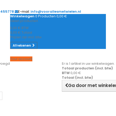
1455778
E-mail:
info@voorallesmetwielen.nl
Winkelwagen
0
Producten
0,00 €
Geen producten
0,00 €
BTW
0,00 €
Totaal
Prijzen zijn incl. btw
Afrekenen
Your account
evoegd
Er is 1 artikel in uw winkelwagen.
Totaal producten (incl. btw)
BTW
0,00 €
Totaal (incl. btw)
Ga door met winkele