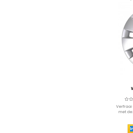
Verfraai
met de
een 15 
klemme
I