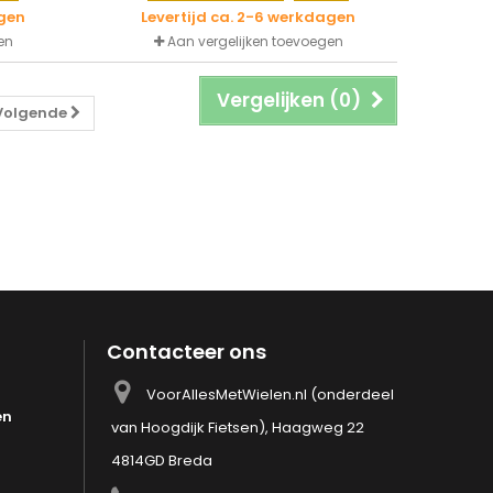
agen
Levertijd ca. 2-6 werkdagen
en
Aan vergelijken toevoegen
Vergelijken (
0
)
Volgende
Contacteer ons
VoorAllesMetWielen.nl (onderdeel
en
van Hoogdijk Fietsen), Haagweg 22
4814GD Breda