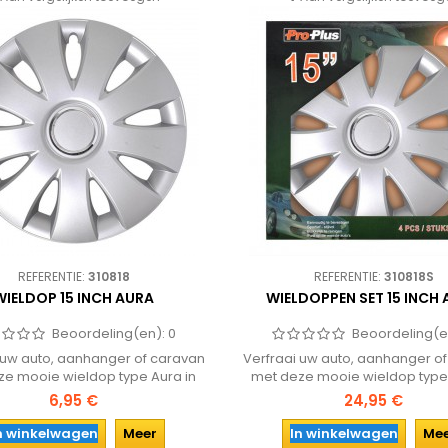
REFERENTIE:
310818
REFERENTIE:
310818S
WIELDOP 15 INCH AURA
WIELDOPPEN SET 15 INCH
Beoordeling(en):
0
Beoordeling(e
 uw auto, aanhanger of caravan
Verfraai uw auto, aanhanger o
ze mooie wieldop type Aura in
met deze mooie wieldop type 
inch uitvoering. Eenvoudig met
een 15 inch uitvoering. Eenvo
6,95 €
24,95 €
tjes op de velg te plaatsen!
klemmetjes op de velg te plaa
een komplete set met vier s
n winkelwagen
Meer
In winkelwagen
Me