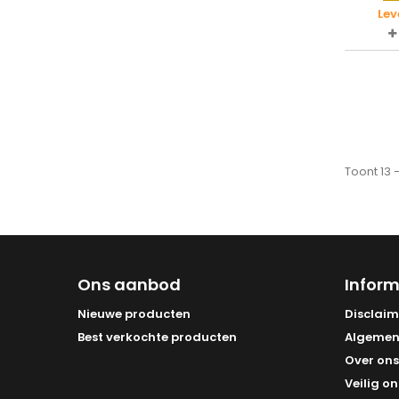
Lev
Toont 13 
Ons aanbod
Inform
Nieuwe producten
Disclaim
Best verkochte producten
Algemen
Over ons
Veilig on