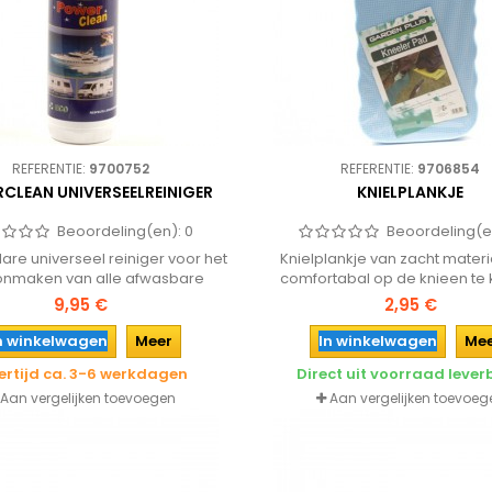
REFERENTIE:
9700752
REFERENTIE:
9706854
CLEAN UNIVERSEELREINIGER
KNIELPLANKJE
Beoordeling(en):
0
Beoordeling(e
lare universeel reiniger voor het
Knielplankje van zacht mater
nmaken van alle afwasbare
comfortabal op de knieen te
lakken zoals caravans, boten,
werken. Ideaal voor werke
9,95 €
2,95 €
ken, zwembaden, tuinmeubelen,
aanhanger of caravan maa
kunststof ramen enz.
onmisbaar bij omleggen 
n winkelwagen
Meer
In winkelwagen
Me
sneeuwkettingen!
ertijd ca. 3-6 werkdagen
Direct uit voorraad leve
Aan vergelijken toevoegen
Aan vergelijken toevoeg