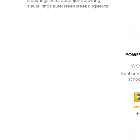
steekringsleutel
batterijen
steekring
sleutel
ringsleutel steek
steek ringsleutel
POWER
Kant en k
schoo
opperv
surfplan
I
Lev