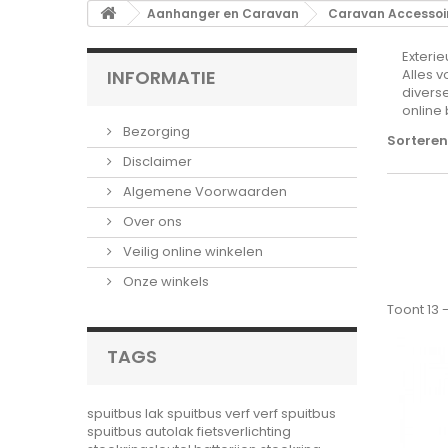
Aanhanger en Caravan
Caravan Accessoi
Exterie
INFORMATIE
Alles v
divers
online 
Bezorging
Sorteren
Disclaimer
Algemene Voorwaarden
Over ons
Veilig online winkelen
Onze winkels
Toont 13 
TAGS
spuitbus lak
spuitbus verf
verf spuitbus
spuitbus autolak
fietsverlichting