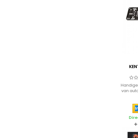
KEN
Handige
van aut
te schr
eenvoud
I
Dire