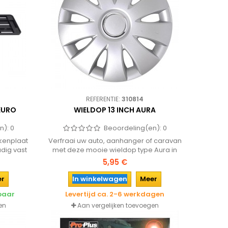
REFERENTIE:
310814
EURO
WIELDOP 13 INCH AURA
n):
0
Beoordeling(en):
0
kenplaat
Verfraai uw auto, aanhanger of caravan
dig vast
met deze mooie wieldop type Aura in
everde
een 13 inch uitvoering. Eenvoudig met
5,95 €
klemmetjes op de velg te plaatsen!
er
In winkelwagen
Meer
rbaar
Levertijd ca. 2-6 werkdagen
en
Aan vergelijken toevoegen