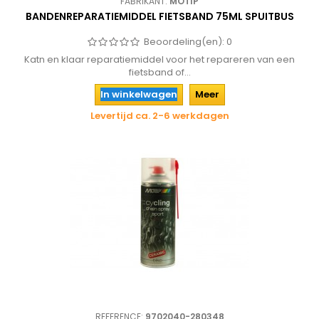
FABRIKANT:
MOTIP
BANDENREPARATIEMIDDEL FIETSBAND 75ML SPUITBUS
Beoordeling(en):
0
Katn en klaar reparatiemiddel voor het repareren van een
fietsband of...
In winkelwagen
Meer
Levertijd ca. 2-6 werkdagen
REFERENCE:
9702040-280348