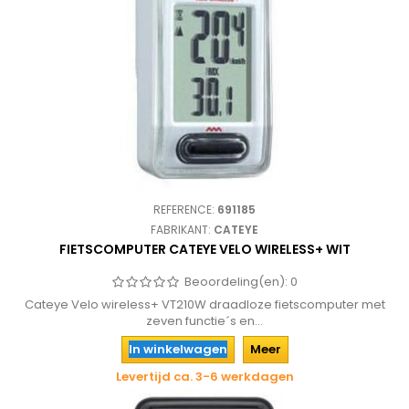
REFERENCE:
691185
FABRIKANT:
CATEYE
FIETSCOMPUTER CATEYE VELO WIRELESS+ WIT
Beoordeling(en):
0
Cateye Velo wireless+ VT210W draadloze fietscomputer met
zeven functie´s en...
In winkelwagen
Meer
Levertijd ca. 3-6 werkdagen