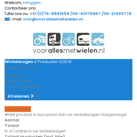
Welkom,
Inloggen
Contacteer ons
Bel ons nu:
+31 (0)76-8881558 /06-40176867 /06-21455778
E-mail:
info@voorallesmetwielen.nl
Winkelwagen
0
Producten
0,00 €
Geen producten
0,00 €
BTW
0,00 €
Totaal
Prijzen zijn incl. btw
Afrekenen
Your account
Het product is succesvol aan uw winkelwagen toegevoegd
Aantal
Totaal
Er is 1 artikel in uw winkelwagen.
Totaal producten (incl. btw)