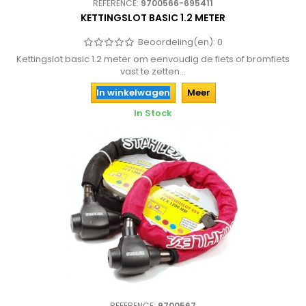
REFERENCE:
9700566-695411
KETTINGSLOT BASIC 1.2 METER
Beoordeling(en):
0
Kettingslot basic 1.2 meter om eenvoudig de fiets of bromfiets
vast te zetten...
In winkelwagen
Meer
In Stock
REFERENCE:
9700567