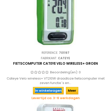
REFERENCE:
701197
FABRIKANT:
CATEYE
FIETSCOMPUTER CATEYE VELO WIRELESS+ GROEN
Beoordeling(en):
0
Cateye Velo wireless+ VT210W draadloze fietscomputer met
zeven functie´s en...
In winkelwagen
Meer
Levertijd ca. 3-6 werkdagen