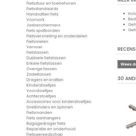
Fietsstuur en toebehoren
Fietsstandaards
Inc
Handvatten fiets
Bes
Voorvork
Geh
Jasbeschermers
Geh
Fiets spatborden
Fietsversnelling en onderdelen
Fietswielen
Vervoer
RECENS
Fietstassen
Dubbele fietstassen
Enkele fietstassen
Wees de
Overige tassen
Zadeltassen
30 AND
Dragers en kratten
Kinderstoeltjes
Voorstoeltjes
Achterstoeltjes
Accessoires voor kinderstoeltjes
Snelbinders en spinnen
Fietsmanden
Fiets aanhangers
Bagagedrager fiets
Reparatie en onderhoud
Fietsgereedschap