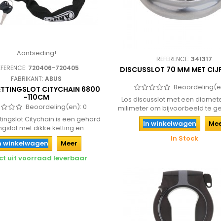
Aanbieding!
REFERENCE:
341317
EFERENCE:
720406-720405
DISCUSSLOT 70 MM MET CIJ
FABRIKANT:
ABUS
Beoordeling(e
ETTINGSLOT CITYCHAIN 6800
-110CM
Los discusslot met een diamet
Beoordeling(en):
0
milimeter om bijvoorbeeld te ge
tingslot Citychain is een gehard
In winkelwagen
Me
ngslot met dikke ketting en...
In Stock
n winkelwagen
Meer
ct uit voorraad leverbaar