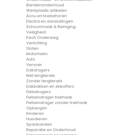
Bandenonderhoud
Werkplaats artikelen
Accu en toebehoren
Electra en aansluitingen
Schoonmaak & Reiniging
Veiligheid
Pech Onderweg
Verlichting
Sloten
Motorhelm
Auto
Vervoer
Dakdragers
Met lengterails
Zonder lengterails
Dakbakken en skikoffers
Fietsdragers
Fietsendrager trekhaak
Fietsendrager zonder trekhaak
Opbergen
Kinderen
Huisdieren
Spanbanden
Reparatie en Onderhoud