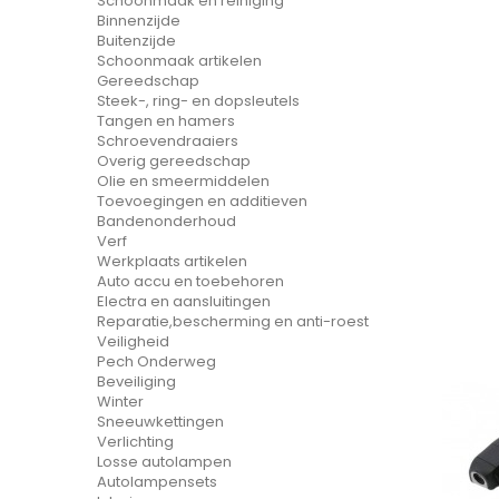
Schoonmaak en reiniging
Binnenzijde
Buitenzijde
Schoonmaak artikelen
Gereedschap
Steek-, ring- en dopsleutels
Tangen en hamers
Schroevendraaiers
Overig gereedschap
Olie en smeermiddelen
Toevoegingen en additieven
Bandenonderhoud
Verf
Werkplaats artikelen
Auto accu en toebehoren
Electra en aansluitingen
Reparatie,bescherming en anti-roest
Veiligheid
Pech Onderweg
Beveiliging
Winter
Sneeuwkettingen
Verlichting
Losse autolampen
Autolampensets