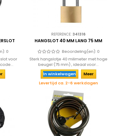
REFERENCE:
341316
FERSLOT
HANGSLOT 40 MM LANG 75 MM
n):
0
Beoordeling(en):
0
slot voor
Sterk hangslotje 40 milimeter met hoge
 code...
beugel (75 mm) , ideaal voor...
er
In winkelwagen
Meer
Levertijd ca. 2-6 werkdagen