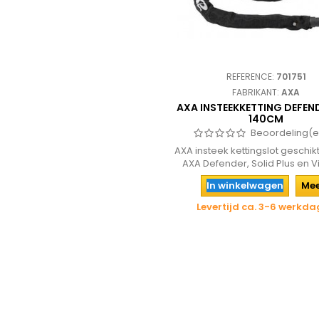
REFERENCE:
701751
FABRIKANT:
AXA
AXA INSTEEKKETTING DEFEN
140CM
Beoordeling(e
AXA insteek kettingslot geschik
AXA Defender, Solid Plus en Vi
In winkelwagen
Me
Levertijd ca. 3-6 werkd