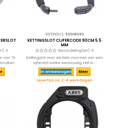
REFERENCE:
50008390
FERSLOT
KETTINGSLOT CIJFERCODE 90CM 5.5
MM
n):
0
Beoordeling(en):
0
er van 70
Kettingslot voor de fiets voorzien van een
bruiken...
vijferslot welke eenvoudig zelf in...
er
In winkelwagen
Meer
Levertijd ca. 2-6 werkdagen