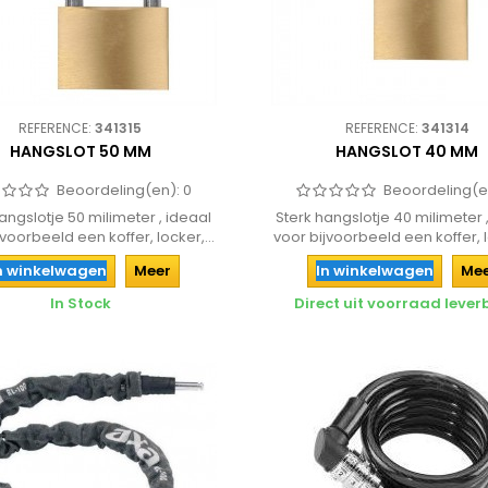
REFERENCE:
341315
REFERENCE:
341314
HANGSLOT 50 MM
HANGSLOT 40 MM
Beoordeling(en):
0
Beoordeling(e
angslotje 50 milimeter , ideaal
Sterk hangslotje 40 milimeter 
jvoorbeeld een koffer, locker,...
voor bijvoorbeeld een koffer, lo
n winkelwagen
Meer
In winkelwagen
Me
In Stock
Direct uit voorraad leve