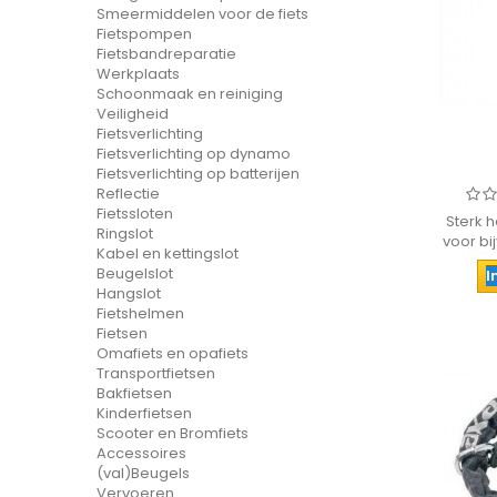
Smeermiddelen voor de fiets
Fietspompen
Fietsbandreparatie
Werkplaats
Schoonmaak en reiniging
Veiligheid
Fietsverlichting
Fietsverlichting op dynamo
Fietsverlichting op batterijen
Reflectie
Fietssloten
Sterk h
Ringslot
voor bi
Kabel en kettingslot
Beugelslot
I
Hangslot
Fietshelmen
Fietsen
Omafiets en opafiets
Transportfietsen
Bakfietsen
Kinderfietsen
Scooter en Bromfiets
Accessoires
(val)Beugels
Vervoeren