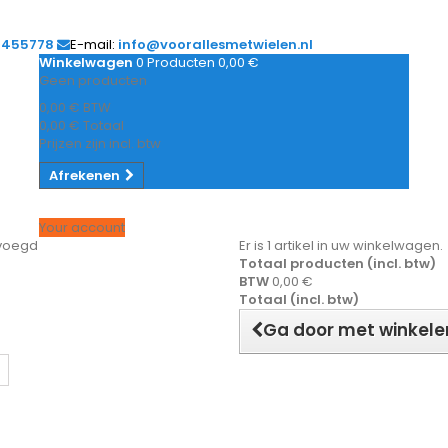
1455778
E-mail:
info@voorallesmetwielen.nl
Winkelwagen
0
Producten
0,00 €
Geen producten
0,00 €
BTW
0,00 €
Totaal
Prijzen zijn incl. btw
Afrekenen
Your account
evoegd
Er is 1 artikel in uw winkelwagen.
Totaal producten (incl. btw)
BTW
0,00 €
Totaal (incl. btw)
Ga door met winkele