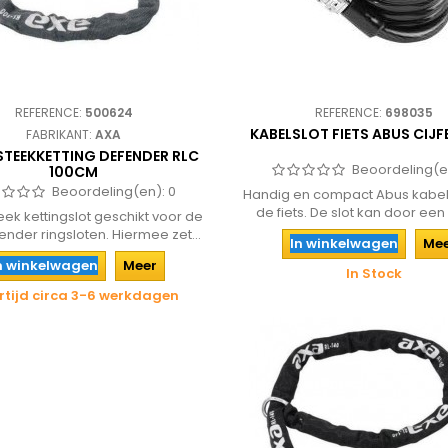
REFERENCE:
500624
REFERENCE:
698035
KABELSLOT FIETS ABUS CIJ
FABRIKANT:
AXA
STEEKKETTING DEFENDER RLC
Beoordeling(e
100CM
Beoordeling(en):
0
Handig en compact Abus kabel
de fiets. De slot kan door een
eek kettingslot geschikt voor de
nder ringsloten. Hiermee zet...
In winkelwagen
Me
n winkelwagen
Meer
In Stock
rtijd circa 3-6 werkdagen