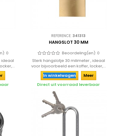
REFERENCE:
341313
HANGSLOT 30 MM
n):
0
Beoordeling(en):
0
, ideaal
Sterk hangslotje 30 milimeter , ideaal
cker,...
voor bijvoorbeeld een koffer, locker,...
er
In winkelwagen
Meer
rbaar
Direct uit voorraad leverbaar