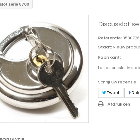
slot serie 8700
Discusslot se
Referentie:
3530726
Staat:
Nieuw produ
Fabrikant:
Los discusslot in seri
Schrijf uw recensie
Tweet
Del
Afdrukken
NFORMATIE