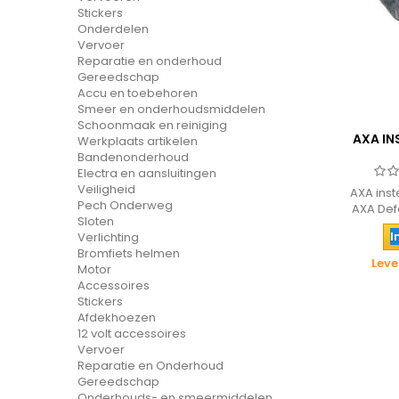
Stickers
Onderdelen
Vervoer
Reparatie en onderhoud
Gereedschap
Accu en toebehoren
Smeer en onderhoudsmiddelen
Schoonmaak en reiniging
AXA IN
Werkplaats artikelen
Bandenonderhoud
Electra en aansluitingen
Veiligheid
AXA inst
Pech Onderweg
AXA Defe
Sloten
I
Verlichting
Bromfiets helmen
Leve
Motor
Accessoires
Stickers
Afdekhoezen
12 volt accessoires
Vervoer
Reparatie en Onderhoud
Gereedschap
Onderhouds- en smeermiddelen