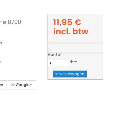
11,95 €
rie 8700
incl. btw
ct
Aantal
e
In winkelwagen
en
Google+