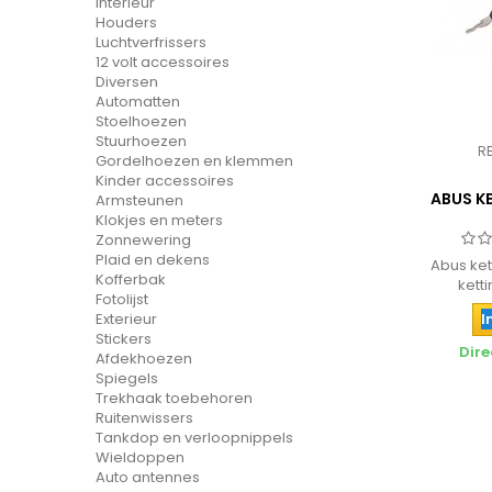
Interieur
Houders
Luchtverfrissers
12 volt accessoires
Diversen
Automatten
Stoelhoezen
Stuurhoezen
R
Gordelhoezen en klemmen
Kinder accessoires
ABUS K
Armsteunen
Klokjes en meters
Zonnewering
Plaid en dekens
Abus ket
Kofferbak
ketti
Fotolijst
Exterieur
I
Stickers
Dire
Afdekhoezen
Spiegels
Trekhaak toebehoren
Ruitenwissers
Tankdop en verloopnippels
Wieldoppen
Auto antennes