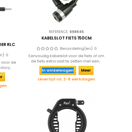
REFERENCE:
698645
KABELSLOT FIETS 150CM
DER RLC
Beoordeling(en):
0
n):
0
Eenvoudig kabelslot voor de fiets of om
de fiets extra vast te zetten met een...
t voor de
ctory...
In winkelwagen
Meer
er
Levertijd ca. 2-6 werkdagen
agen