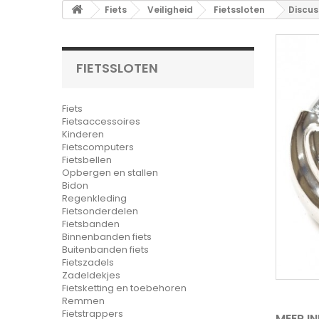
Fiets
Veiligheid
Fietssloten
Discus
FIETSSLOTEN
Fiets
Fietsaccessoires
Kinderen
Fietscomputers
Fietsbellen
Opbergen en stallen
Bidon
Regenkleding
Fietsonderdelen
Fietsbanden
Binnenbanden fiets
Buitenbanden fiets
Fietszadels
Zadeldekjes
Fietsketting en toebehoren
Remmen
Fietstrappers
MEER I