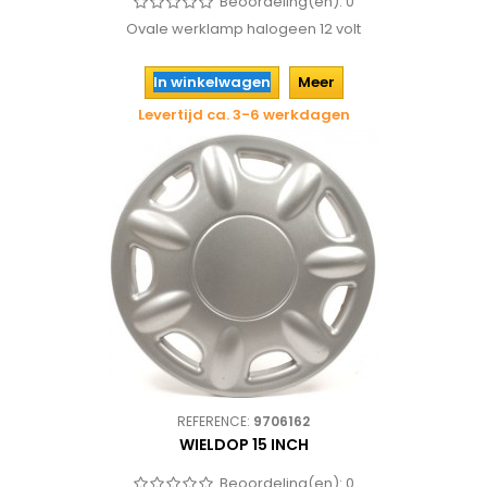
Beoordeling(en):
0
Ovale werklamp halogeen 12 volt
In winkelwagen
Meer
Levertijd ca. 3-6 werkdagen
REFERENCE:
9706162
WIELDOP 15 INCH
Beoordeling(en):
0