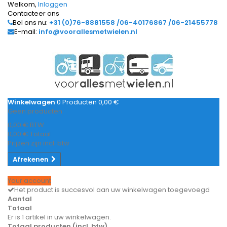
Welkom,
Inloggen
Contacteer ons
Bel ons nu:
+31 (0)76-8881558 /06-40176867 /06-21455778
E-mail:
info@voorallesmetwielen.nl
Winkelwagen
0
Producten
0,00 €
Geen producten
0,00 €
BTW
0,00 €
Totaal
Prijzen zijn incl. btw
Afrekenen
Your account
Het product is succesvol aan uw winkelwagen toegevoegd
Aantal
Totaal
Er is 1 artikel in uw winkelwagen.
Totaal producten (incl. btw)