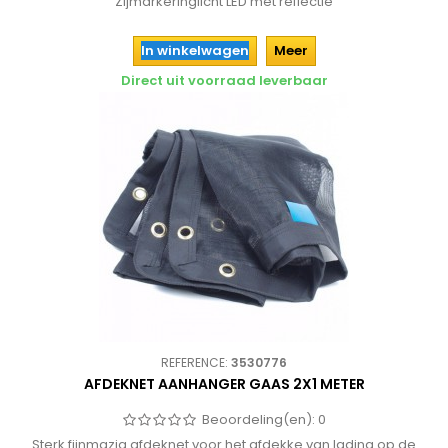
Zijmarkeringlicht LED met reflectie
In winkelwagen
Meer
Direct uit voorraad leverbaar
REFERENCE:
3530776
AFDEKNET AANHANGER GAAS 2X1 METER
Beoordeling(en):
0
Sterk fijnmazig afdeknet voor het afdekke van lading op de