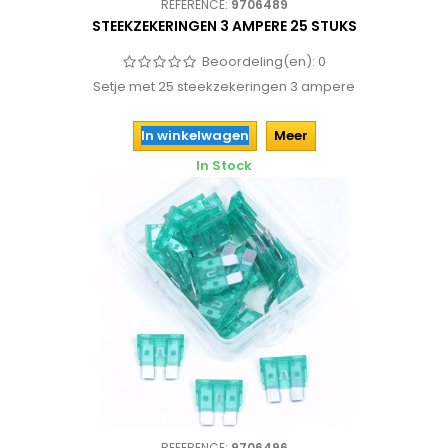
REFERENCE:
9706489
STEEKZEKERINGEN 3 AMPERE 25 STUKS
Beoordeling(en):
0
Setje met 25 steekzekeringen 3 ampere
In winkelwagen
Meer
In Stock
REFERENCE:
9706496