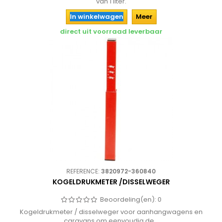
van 1 liter.
In winkelwagen
Meer
direct uit voorraad leverbaar
REFERENCE:
3820972-360840
KOGELDRUKMETER /DISSELWEGER
Beoordeling(en):
0
Kogeldrukmeter / disselweger voor aanhangwagens en
caravans om eenvoudig de...