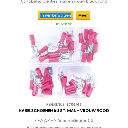
50 kabelschoentjes man en vrouw blauw rond
In winkelwagen
Meer
In Stock
REFERENCE:
9706146
KABELSCHOENEN 50 ST. MAN+ VROUW ROOD
Beoordeling(en):
0
50 kabelschoentjes man en vrouw rood