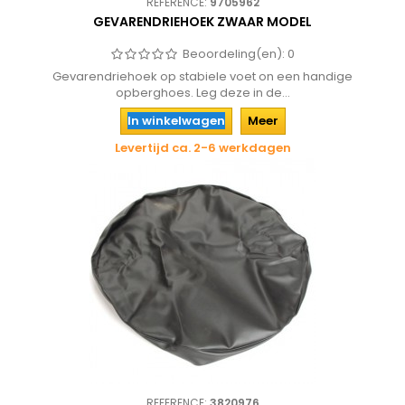
REFERENCE:
9705962
GEVARENDRIEHOEK ZWAAR MODEL
Beoordeling(en):
0
Gevarendriehoek op stabiele voet on een handige
opberghoes. Leg deze in de...
In winkelwagen
Meer
Levertijd ca. 2-6 werkdagen
REFERENCE:
3820976