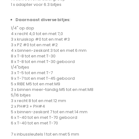
1 x adapter voor 6.3 bitjes
Daarnaast diverse bitjes:
1/4" op dop
4 x recht 4,0 tot en met 7,0
3 x kruiskop #0 tot en met #3
3 x PZ #0 tot en met #2
4 x binnen-zeskant 3 tot en met 6 mm
8 x T-8 tot en met T-30
8 x T-8 tot en met T-30 geboord
1/4"bitjes
3 x T-5 tot en met T-7
9 x T-7 tot en met T-45 geboord
5 x RIBE M5 tot en met M9
3 x binnen meer-tandig M5 tot en met M8
5/16 bitjes
3 x recht 8 tot en met 12 mm
2 x PH#3 + PH#4
5 x binnen-zeskant 7 tot en met 14 mm
6 x T-40 tot en met T-70 geboord
6 x T-40 tot en met T-70
7 x inbussleutels 1 tot en met 5 mm