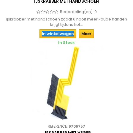
IJSKRABBER MET HANDSCHOEN
Beoordeling(en):
0
ijskrabber met handschoen zodat u nooit meer koude handen
krijgt tijdens het...
In winkelwagen
Meer
In Stock
REFERENCE:
9706757
IJSKRABBER MET VEGER