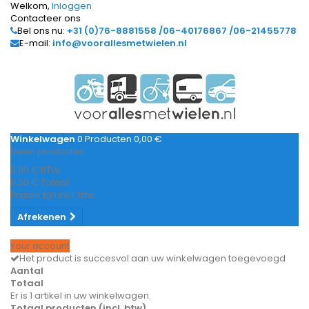
Welkom,
Inloggen
Contacteer ons
Bel ons nu:
+31 (0)76-8881558 /06-40176867 /06-21455778
E-mail:
info@voorallesmetwielen.nl
Winkelwagen
0
Producten
0,00 €
Geen producten
0,00 €
BTW
0,00 €
Totaal
Prijzen zijn incl. btw
Afrekenen
Your account
Het product is succesvol aan uw winkelwagen toegevoegd
Aantal
Totaal
Er is 1 artikel in uw winkelwagen.
Totaal producten (incl. btw)