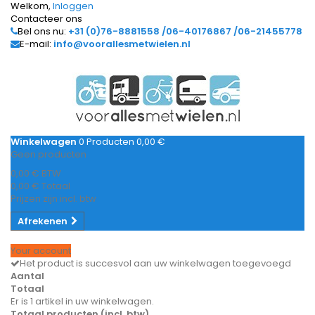
Welkom,
Inloggen
Contacteer ons
Bel ons nu:
+31 (0)76-8881558 /06-40176867 /06-21455778
E-mail:
info@voorallesmetwielen.nl
Winkelwagen
0
Producten
0,00 €
Geen producten
0,00 €
BTW
0,00 €
Totaal
Prijzen zijn incl. btw
Afrekenen
Your account
Het product is succesvol aan uw winkelwagen toegevoegd
Aantal
Totaal
Er is 1 artikel in uw winkelwagen.
Totaal producten (incl. btw)