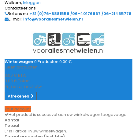
Welkom,
Inloggen
Contacteer ons
Bel ons nu:
+31 (0)76-8881558 /06-40176867 /06-21455778
E-mail:
info@voorallesmetwielen.nl
Winkelwagen
0
Producten
0,00 €
Geen producten
0,00 €
BTW
0,00 €
Totaal
Prijzen zijn incl. btw
Afrekenen
Your account
Het product is succesvol aan uw winkelwagen toegevoegd
Aantal
Totaal
Er is 1 artikel in uw winkelwagen.
Totaal producten (incl. btw)