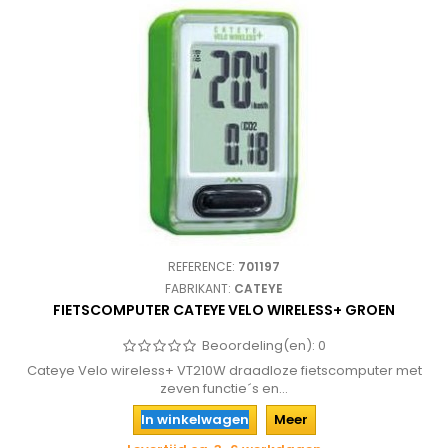
REFERENCE:
701197
FABRIKANT:
CATEYE
FIETSCOMPUTER CATEYE VELO WIRELESS+ GROEN
Beoordeling(en):
0
Cateye Velo wireless+ VT210W draadloze fietscomputer met
zeven functie´s en...
In winkelwagen
Meer