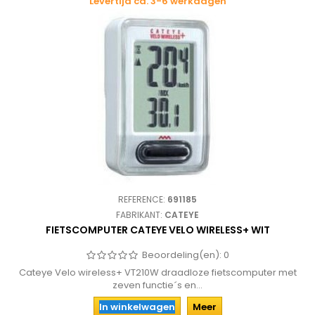
Levertijd ca. 3-6 werkdagen
REFERENCE:
691185
FABRIKANT:
CATEYE
FIETSCOMPUTER CATEYE VELO WIRELESS+ WIT
Beoordeling(en):
0
Cateye Velo wireless+ VT210W draadloze fietscomputer met
zeven functie´s en...
In winkelwagen
Meer