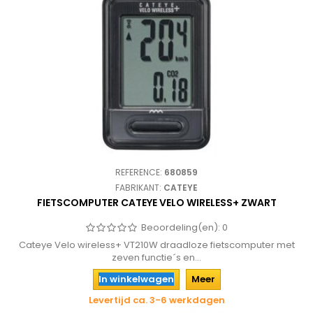
REFERENCE:
680859
FABRIKANT:
CATEYE
FIETSCOMPUTER CATEYE VELO WIRELESS+ ZWART
Beoordeling(en):
0
Cateye Velo wireless+ VT210W draadloze fietscomputer met
zeven functie´s en...
In winkelwagen
Meer
Levertijd ca. 3-6 werkdagen