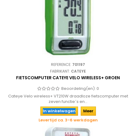
REFERENCE:
701197
FABRIKANT:
CATEYE
FIETSCOMPUTER CATEYE VELO WIRELESS+ GROEN
Beoordeling(en):
0
Cateye Velo wireless+ VT210W draadloze fietscomputer met
zeven functie´s en...
In winkelwagen
Meer
Levertijd ca. 3-6 werkdagen