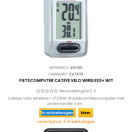
REFERENCE:
691185
FABRIKANT:
CATEYE
FIETSCOMPUTER CATEYE VELO WIRELESS+ WIT
Beoordeling(en):
0
Cateye Velo wireless+ VT210W draadloze fietscomputer met
zeven functie´s en...
In winkelwagen
Meer
Levertijd ca. 3-6 werkdagen