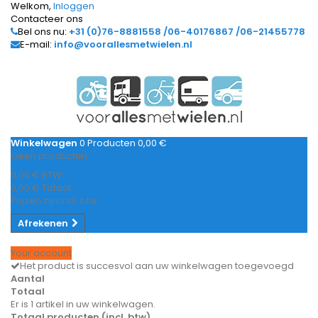
Welkom,
Inloggen
Contacteer ons
Bel ons nu:
+31 (0)76-8881558 /06-40176867 /06-21455778
E-mail:
info@voorallesmetwielen.nl
Winkelwagen
0
Producten
0,00 €
Geen producten
0,00 €
BTW
0,00 €
Totaal
Prijzen zijn incl. btw
Afrekenen
Your account
Het product is succesvol aan uw winkelwagen toegevoegd
Aantal
Totaal
Er is 1 artikel in uw winkelwagen.
Totaal producten (incl. btw)