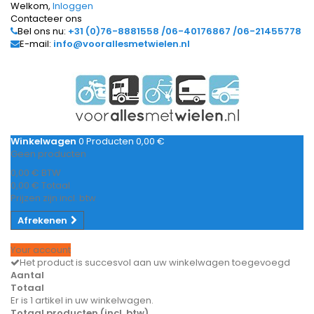
Welkom,
Inloggen
Contacteer ons
Bel ons nu:
+31 (0)76-8881558 /06-40176867 /06-21455778
E-mail:
info@voorallesmetwielen.nl
Winkelwagen
0
Producten
0,00 €
Geen producten
0,00 €
BTW
0,00 €
Totaal
Prijzen zijn incl. btw
Afrekenen
Your account
Het product is succesvol aan uw winkelwagen toegevoegd
Aantal
Totaal
Er is 1 artikel in uw winkelwagen.
Totaal producten (incl. btw)