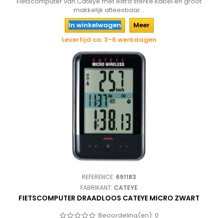
Fietscomputer van Cateye met extra sterke kabel en groot
makkelijk afleesbaar...
In winkelwagen
Meer
Levertijd ca. 3-6 werkdagen
REFERENCE:
691183
FABRIKANT:
CATEYE
FIETSCOMPUTER DRAADLOOS CATEYE MICRO ZWART
Beoordeling(en):
0