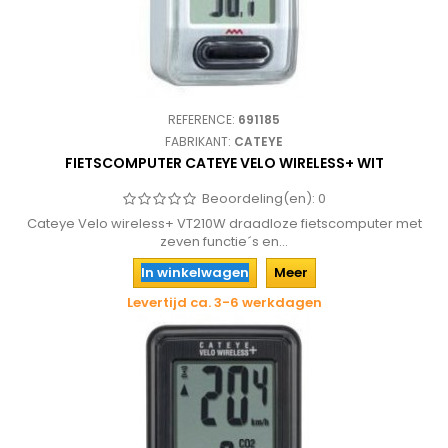
REFERENCE:
691185
FABRIKANT:
CATEYE
FIETSCOMPUTER CATEYE VELO WIRELESS+ WIT
Beoordeling(en):
0
Cateye Velo wireless+ VT210W draadloze fietscomputer met
zeven functie´s en...
In winkelwagen
Meer
Levertijd ca. 3-6 werkdagen