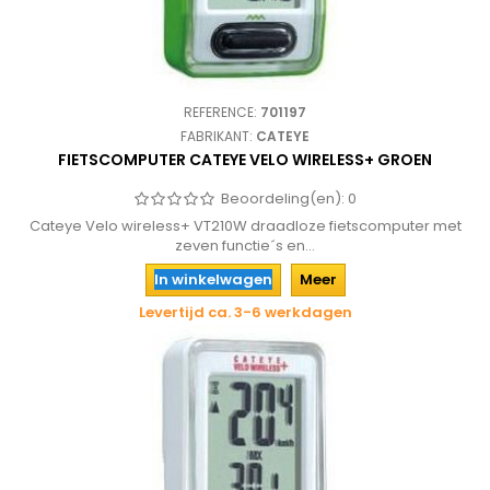
REFERENCE:
701197
FABRIKANT:
CATEYE
FIETSCOMPUTER CATEYE VELO WIRELESS+ GROEN
Beoordeling(en):
0
Cateye Velo wireless+ VT210W draadloze fietscomputer met
zeven functie´s en...
In winkelwagen
Meer
Levertijd ca. 3-6 werkdagen