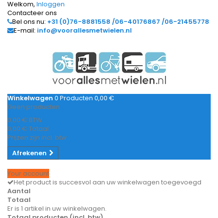
Welkom,
Inloggen
Contacteer ons
Bel ons nu:
+31 (0)76-8881558 /06-40176867 /06-21455778
E-mail:
info@voorallesmetwielen.nl
Winkelwagen
0
Producten
0,00 €
Geen producten
0,00 €
BTW
0,00 €
Totaal
Prijzen zijn incl. btw
Afrekenen
Your account
Het product is succesvol aan uw winkelwagen toegevoegd
Aantal
Totaal
Er is 1 artikel in uw winkelwagen.
Totaal producten (incl. btw)