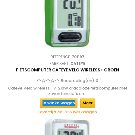
REFERENCE:
701197
FABRIKANT:
CATEYE
FIETSCOMPUTER CATEYE VELO WIRELESS+ GROEN
Beoordeling(en):
0
Cateye Velo wireless+ VT210W draadloze fietscomputer met
zeven functie´s en...
In winkelwagen
Meer
Levertijd ca. 3-6 werkdagen