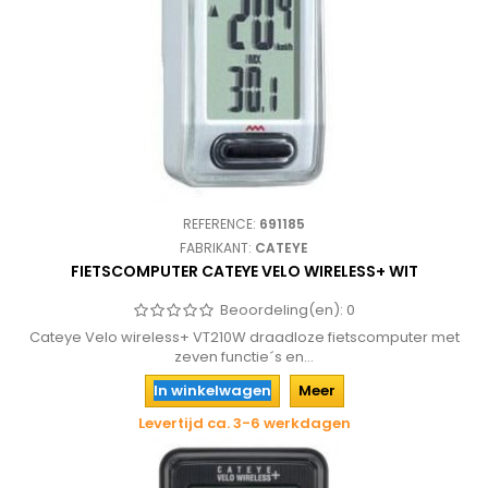
REFERENCE:
691185
FABRIKANT:
CATEYE
FIETSCOMPUTER CATEYE VELO WIRELESS+ WIT
Beoordeling(en):
0
Cateye Velo wireless+ VT210W draadloze fietscomputer met
zeven functie´s en...
In winkelwagen
Meer
Levertijd ca. 3-6 werkdagen