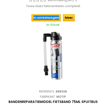
Beoordeling(en):
0
Twee stuks fietsventielen compleet
In winkelwagen
Meer
In Stock
REFERENCE:
688306
FABRIKANT:
MOTIP
BANDENREPARATIEMIDDEL FIETSBAND 75ML SPUITBUS