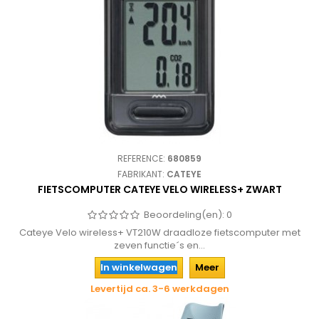
REFERENCE:
680859
FABRIKANT:
CATEYE
FIETSCOMPUTER CATEYE VELO WIRELESS+ ZWART
Beoordeling(en):
0
Cateye Velo wireless+ VT210W draadloze fietscomputer met
zeven functie´s en...
In winkelwagen
Meer
Levertijd ca. 3-6 werkdagen