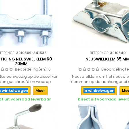
FERENCE:
3910509-341535
REFERENCE:
3910540
STIGING NEUSWIELKLEM 60-
NEUSWIELKLEM 35 M
70MM
Beoordeling(en):
0
Beoordeling(e
lke eenvoudig op de dissel kan
Neuswielklem om het neuswiel
den geschroefd en waarop
klemmen op de aanhanger of 
vervolgens...
n winkelwagen
Meer
In winkelwagen
Me
ct uit voorraad leverbaar
Direct uit voorraad leve