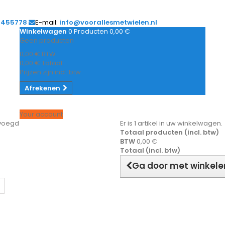
1455778
E-mail:
info@voorallesmetwielen.nl
Winkelwagen
0
Producten
0,00 €
Geen producten
0,00 €
BTW
0,00 €
Totaal
Prijzen zijn incl. btw
Afrekenen
Your account
evoegd
Er is 1 artikel in uw winkelwagen.
Totaal producten (incl. btw)
BTW
0,00 €
Totaal (incl. btw)
Ga door met winkele