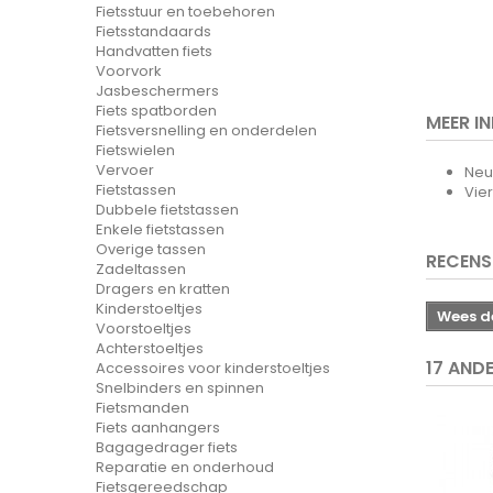
Fietsstuur en toebehoren
Fietsstandaards
Handvatten fiets
Voorvork
Jasbeschermers
Fiets spatborden
MEER I
Fietsversnelling en onderdelen
Fietswielen
Vervoer
Neu
Fietstassen
Vie
Dubbele fietstassen
Enkele fietstassen
Overige tassen
RECENS
Zadeltassen
Dragers en kratten
Kinderstoeltjes
Wees de
Voorstoeltjes
Achterstoeltjes
17 AND
Accessoires voor kinderstoeltjes
Snelbinders en spinnen
Fietsmanden
Fiets aanhangers
Bagagedrager fiets
Reparatie en onderhoud
Fietsgereedschap