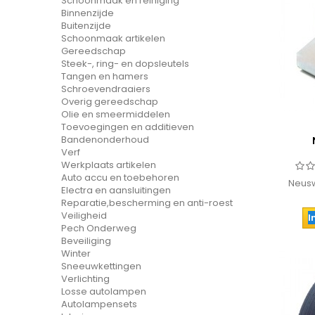
Schoonmaak en reiniging
Binnenzijde
Buitenzijde
Schoonmaak artikelen
Gereedschap
Steek-, ring- en dopsleutels
Tangen en hamers
Schroevendraaiers
Overig gereedschap
Olie en smeermiddelen
Toevoegingen en additieven
Bandenonderhoud
Verf
Werkplaats artikelen
Auto accu en toebehoren
Neusw
Electra en aansluitingen
Reparatie,bescherming en anti-roest
Veiligheid
I
Pech Onderweg
Beveiliging
Winter
Sneeuwkettingen
Verlichting
Losse autolampen
Autolampensets