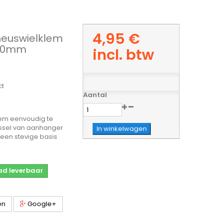
4,95 €
neuswielklem
-70mm
incl. btw
ct
Aantal
em eenvoudig te
issel van aanhanger
In winkelwagen
t een stevige basis
aad leverbaar
en
Google+