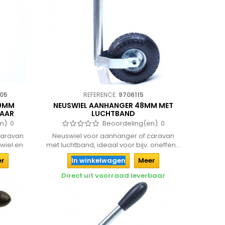
505
REFERENCE:
9706115
60MM
NEUSWIEL AANHANGER 48MM MET
BAAR
LUCHTBAND
n):
0
Beoordeling(en):
0
caravan
Neuswiel voor aanhanger of caravan
wiel en
met luchtband, ideaal voor bijv. oneffen...
er
In winkelwagen
Meer
Direct uit voorraad leverbaar