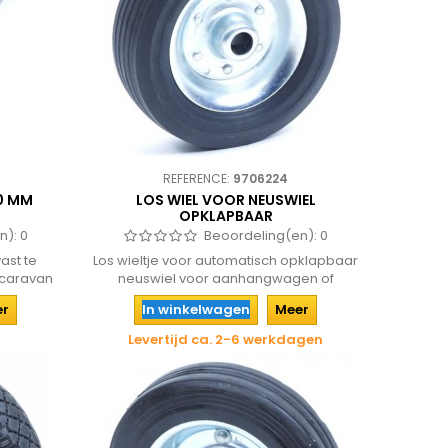
REFERENCE:
9706224
0 MM
LOS WIEL VOOR NEUSWIEL
OPKLAPBAAR
n):
0
Beoordeling(en):
0
ast te
Los wieltje voor automatisch opklapbaar
 caravan
neuswiel voor aanhangwagen of
caravan.
er
In winkelwagen
Meer
Levertijd ca. 2-6 werkdagen