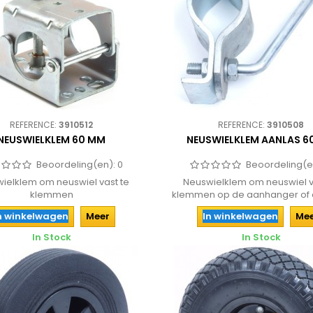
REFERENCE:
3910512
REFERENCE:
3910508
NEUSWIELKLEM 60 MM
NEUSWIELKLEM AANLAS 6
Beoordeling(en):
0
Beoordeling(e
ielklem om neuswiel vast te
Neuswielklem om neuswiel v
klemmen
klemmen op de aanhanger of
geschikt...
n winkelwagen
Meer
In winkelwagen
Me
In Stock
In Stock