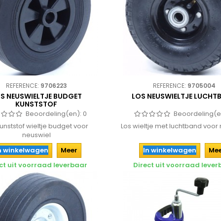
REFERENCE:
9706223
REFERENCE:
9705004
S NEUSWIELTJE BUDGET
LOS NEUSWIELTJE LUCHT
KUNSTSTOF
Beoordeling(en):
0
Beoordeling(e
kunststof wieltje budget voor
Los wieltje met luchtband voor
neuswiel
n winkelwagen
Meer
In winkelwagen
Me
ct uit voorraad leverbaar
Direct uit voorraad leve