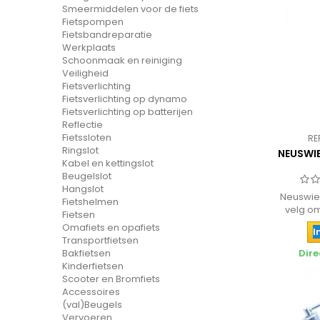
Smeermiddelen voor de fiets
Fietspompen
Fietsbandreparatie
Werkplaats
Schoonmaak en reiniging
Veiligheid
Fietsverlichting
Fietsverlichting op dynamo
Fietsverlichting op batterijen
Reflectie
Fietssloten
RE
Ringslot
NEUSWI
Kabel en kettingslot
Beugelslot
Hangslot
Neuswie
Fietshelmen
velg o
Fietsen
Omafiets en opafiets
I
Transportfietsen
Bakfietsen
Dire
Kinderfietsen
Scooter en Bromfiets
Accessoires
(val)Beugels
Vervoeren