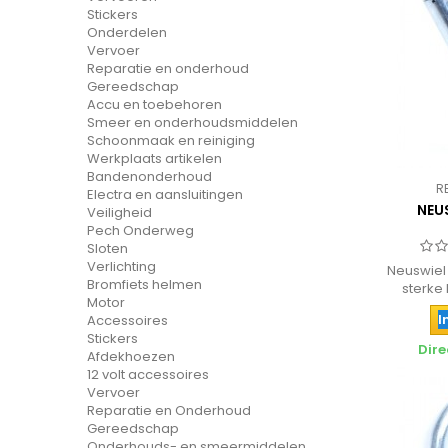
Stickers
Onderdelen
Vervoer
Reparatie en onderhoud
Gereedschap
Accu en toebehoren
Smeer en onderhoudsmiddelen
Schoonmaak en reiniging
Werkplaats artikelen
Bandenonderhoud
R
Electra en aansluitingen
NEU
Veiligheid
Pech Onderweg
Sloten
Verlichting
Neuswiel
Bromfiets helmen
sterke 
Motor
I
Accessoires
Stickers
Dire
Afdekhoezen
12 volt accessoires
Vervoer
Reparatie en Onderhoud
Gereedschap
Onderhouds- en smeermiddelen