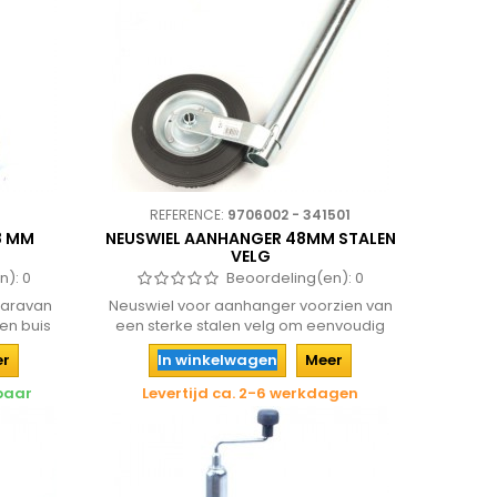
REFERENCE:
9706002 - 341501
8 MM
NEUSWIEL AANHANGER 48MM STALEN
VELG
n):
0
Beoordeling(en):
0
caravan
Neuswiel voor aanhanger voorzien van
 en buis
een sterke stalen velg om eenvoudig
op...
er
In winkelwagen
Meer
rbaar
Levertijd ca. 2-6 werkdagen