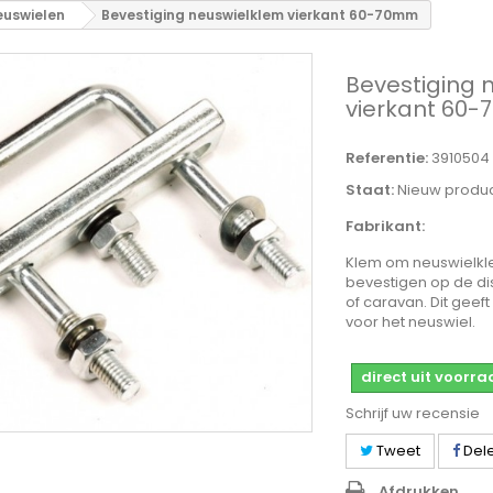
euswielen
Bevestiging neuswielklem vierkant 60-70mm
Bevestiging 
vierkant 60
Referentie:
3910504
Staat:
Nieuw produ
Fabrikant:
Klem om neuswielkl
bevestigen op de d
of caravan. Dit geef
voor het neuswiel.
direct uit voorr
Schrijf uw recensie
Tweet
Del
Afdrukken