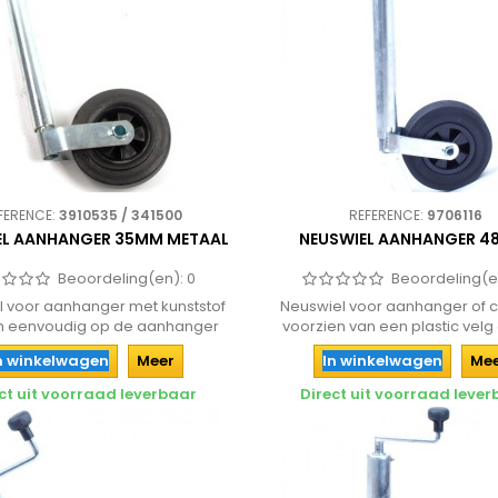
FERENCE:
3910535 / 341500
REFERENCE:
9706116
EL AANHANGER 35MM METAAL
NEUSWIEL AANHANGER 4
Beoordeling(en):
0
Beoordeling(e
l voor aanhanger met kunststof
Neuswiel voor aanhanger of 
m eenvoudig op de aanhanger
voorzien van een plastic velg
te...
met...
n winkelwagen
Meer
In winkelwagen
Me
ct uit voorraad leverbaar
Direct uit voorraad leve