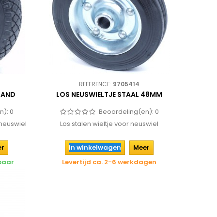
REFERENCE:
9705414
BAND
LOS NEUSWIELTJE STAAL 48MM
n):
0
Beoordeling(en):
0
 neuswiel
Los stalen wieltje voor neuswiel
er
In winkelwagen
Meer
rbaar
Levertijd ca. 2-6 werkdagen