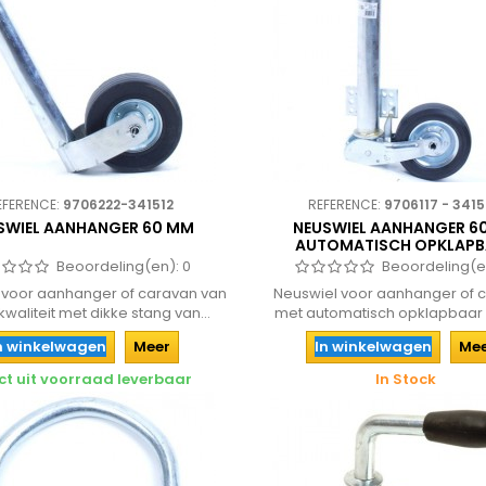
EFERENCE:
9706222-341512
REFERENCE:
9706117 - 341
SWIEL AANHANGER 60 MM
NEUSWIEL AANHANGER 
AUTOMATISCH OPKLAP
Beoordeling(en):
0
Beoordeling(e
 voor aanhanger of caravan van
Neuswiel voor aanhanger of 
kwaliteit met dikke stang van...
met automatisch opklapbaar 
dikke...
n winkelwagen
Meer
In winkelwagen
Me
ct uit voorraad leverbaar
In Stock