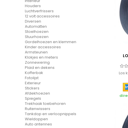
Interieur
Houders
Luchtverfrissers
12 volt accessoires
Diversen
Automatten
Stoelhoezen
Stuurhoezen
Gordelhoezen en klemmen
Kinder accessoires
Armsteunen
LO
Klokjes en meters
Zonnewering
Plaid en dekens
Kofferbak
Los 
Fotolijst
Exterieur
I
Stickers
Afdekhoezen
dire
Spiegels
Trekhaak toebehoren
Ruitenwissers
Tankdop en verloopnippels
Wieldoppen
Auto antennes