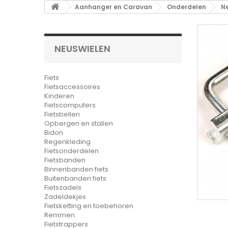
Aanhanger en Caravan
Onderdelen
N
NEUSWIELEN
Fiets
Fietsaccessoires
Kinderen
Fietscomputers
Fietsbellen
Opbergen en stallen
Bidon
Regenkleding
Fietsonderdelen
Fietsbanden
Binnenbanden fiets
Buitenbanden fiets
Fietszadels
Zadeldekjes
Fietsketting en toebehoren
Remmen
Fietstrappers