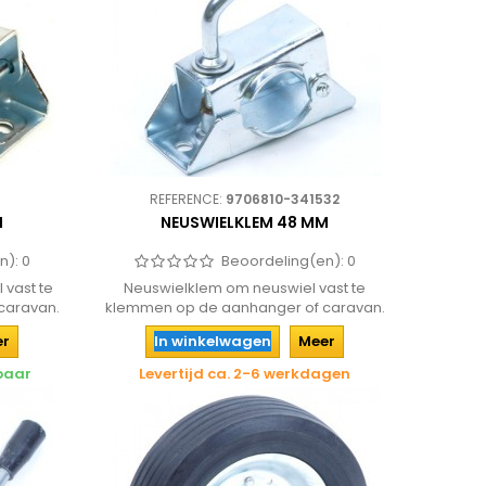
REFERENCE:
9706810-341532
M
NEUSWIELKLEM 48 MM
n):
0
Beoordeling(en):
0
 vast te
Neuswielklem om neuswiel vast te
caravan.
klemmen op de aanhanger of caravan.
er
In winkelwagen
Meer
rbaar
Levertijd ca. 2-6 werkdagen