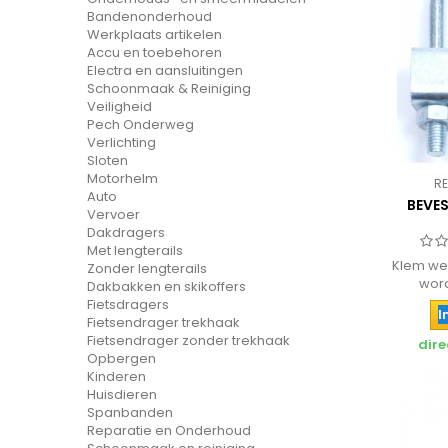
Bandenonderhoud
Werkplaats artikelen
Accu en toebehoren
Electra en aansluitingen
Schoonmaak & Reiniging
Veiligheid
Pech Onderweg
Verlichting
Sloten
Motorhelm
RE
Auto
BEVE
Vervoer
Dakdragers
Met lengterails
Klem we
Zonder lengterails
wor
Dakbakken en skikoffers
Fietsdragers
I
Fietsendrager trekhaak
Fietsendrager zonder trekhaak
dire
Opbergen
Kinderen
Huisdieren
Spanbanden
Reparatie en Onderhoud