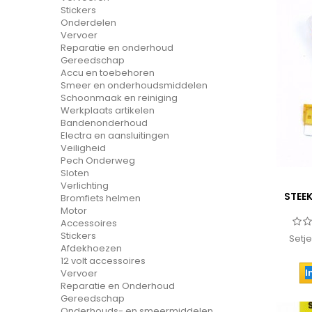
Stickers
Onderdelen
Vervoer
Reparatie en onderhoud
Gereedschap
Accu en toebehoren
Smeer en onderhoudsmiddelen
Schoonmaak en reiniging
Werkplaats artikelen
Bandenonderhoud
Electra en aansluitingen
Veiligheid
Pech Onderweg
Sloten
Verlichting
STEE
Bromfiets helmen
Motor
Accessoires
Stickers
Setj
Afdekhoezen
12 volt accessoires
I
Vervoer
Reparatie en Onderhoud
Gereedschap
Onderhouds- en smeermiddelen