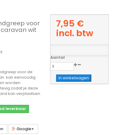
7,95 €
ndgreep voor
caravan wit
incl. btw
ct
Aantal
andgreep voor de
an. kan eenvoudig
In winkelwagen
en worden
stevig zodat je deze
and kan verplaatsen.
aad leverbaar
en
Google+