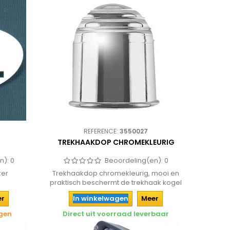
REFERENCE:
3550027
TREKHAAKDOP CHROMEKLEURIG
n):
0
Beoordeling(en):
0
ker
Trekhaakdop chromekleurig, mooi en
praktisch beschermt de trekhaak kogel
en...
er
In winkelwagen
Meer
agen
Direct uit voorraad leverbaar