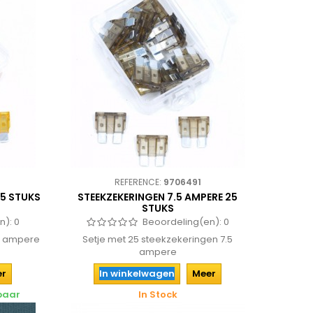
REFERENCE:
9706491
25 STUKS
STEEKZEKERINGEN 7.5 AMPERE 25
STUKS
n):
0
Beoordeling(en):
0
 5 ampere
Setje met 25 steekzekeringen 7.5
ampere
er
In winkelwagen
Meer
rbaar
In Stock