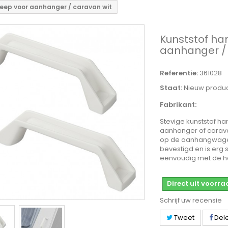
eep voor aanhanger / caravan wit
Kunststof ha
aanhanger / 
Referentie:
361028
Staat:
Nieuw produ
Fabrikant:
Stevige kunststof h
aanhanger of carav
op de aanhangwag
bevestigd en is erg 
eenvoudig met de h
Direct uit voorr
Schrijf uw recensie
Tweet
Del