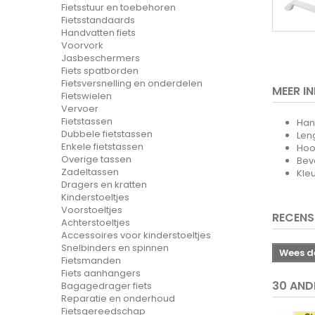
Fietsstuur en toebehoren
Fietsstandaards
Handvatten fiets
Voorvork
Jasbeschermers
Fiets spatborden
Fietsversnelling en onderdelen
MEER I
Fietswielen
Vervoer
Fietstassen
Han
Dubbele fietstassen
Len
Enkele fietstassen
Hoo
Overige tassen
Beve
Zadeltassen
Kleu
Dragers en kratten
Kinderstoeltjes
Voorstoeltjes
RECENS
Achterstoeltjes
Accessoires voor kinderstoeltjes
Snelbinders en spinnen
Wees de
Fietsmanden
Fiets aanhangers
30 AND
Bagagedrager fiets
Reparatie en onderhoud
Fietsgereedschap