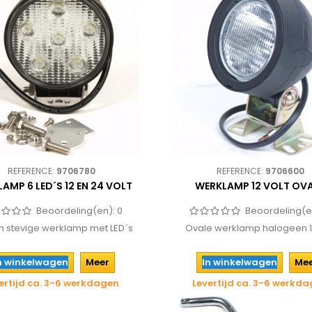
REFERENCE:
9706780
REFERENCE:
9706600
AMP 6 LED´S 12 EN 24 VOLT
WERKLAMP 12 VOLT OV
Beoordeling(en):
0
Beoordeling(e
en stevige werklamp met LED´s
Ovale werklamp halogeen 12
n winkelwagen
Meer
In winkelwagen
Me
ertijd ca. 3-6 werkdagen
Levertijd ca. 3-6 werkd