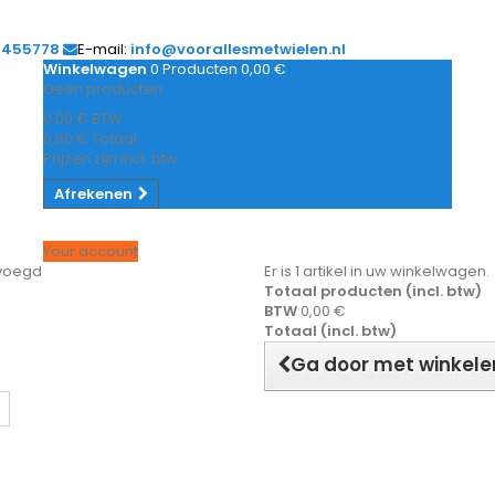
1455778
E-mail:
info@voorallesmetwielen.nl
Winkelwagen
0
Producten
0,00 €
Geen producten
0,00 €
BTW
0,00 €
Totaal
Prijzen zijn incl. btw
Afrekenen
Your account
evoegd
Er is 1 artikel in uw winkelwagen.
Totaal producten (incl. btw)
BTW
0,00 €
Totaal (incl. btw)
Ga door met winkele