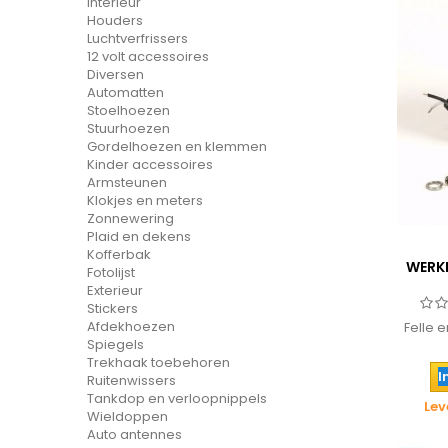
Interieur
Houders
Luchtverfrissers
12 volt accessoires
Diversen
Automatten
Stoelhoezen
Stuurhoezen
Gordelhoezen en klemmen
Kinder accessoires
Armsteunen
Klokjes en meters
Zonnewering
Plaid en dekens
Kofferbak
WERKL
Fotolijst
Exterieur
Stickers
Afdekhoezen
Felle 
Spiegels
Trekhaak toebehoren
I
Ruitenwissers
Tankdop en verloopnippels
Lev
Wieldoppen
Auto antennes