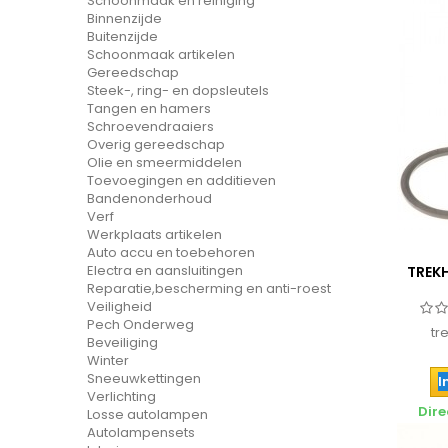
Schoonmaak en reiniging
Binnenzijde
Buitenzijde
Schoonmaak artikelen
Gereedschap
Steek-, ring- en dopsleutels
Tangen en hamers
Schroevendraaiers
Overig gereedschap
Olie en smeermiddelen
Toevoegingen en additieven
Bandenonderhoud
Verf
Werkplaats artikelen
Auto accu en toebehoren
Electra en aansluitingen
TREK
Reparatie,bescherming en anti-roest
Veiligheid
Pech Onderweg
tr
Beveiliging
Winter
Sneeuwkettingen
I
Verlichting
Dire
Losse autolampen
Autolampensets