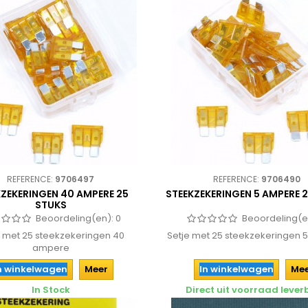
REFERENCE:
9706497
REFERENCE:
9706490
KZEKERINGEN 40 AMPERE 25
STEEKZEKERINGEN 5 AMPERE 
STUKS
Beoordeling(en):
0
Beoordeling(e
e met 25 steekzekeringen 40
Setje met 25 steekzekeringen
ampere
n winkelwagen
Meer
In winkelwagen
Me
In Stock
Direct uit voorraad leve