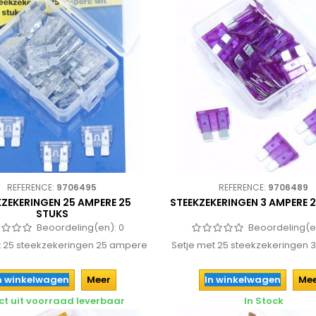
REFERENCE:
9706495
REFERENCE:
9706489
KZEKERINGEN 25 AMPERE 25
STEEKZEKERINGEN 3 AMPERE 
STUKS
Beoordeling(en):
0
Beoordeling(e
t 25 steekzekeringen 25 ampere
Setje met 25 steekzekeringen
n winkelwagen
Meer
In winkelwagen
Me
ct uit voorraad leverbaar
In Stock