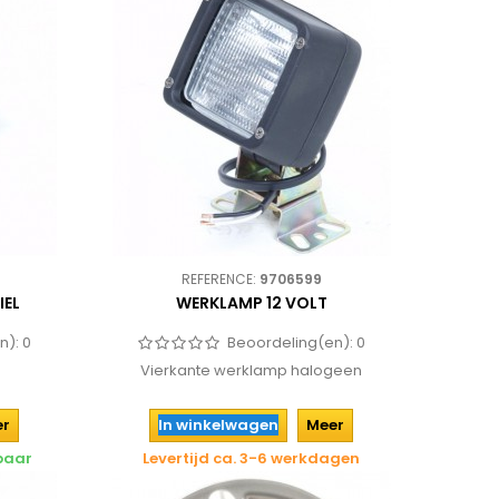
REFERENCE:
9706599
IEL
WERKLAMP 12 VOLT
n):
0
Beoordeling(en):
0
Vierkante werklamp halogeen
er
In winkelwagen
Meer
rbaar
Levertijd ca. 3-6 werkdagen