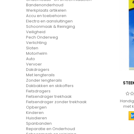
Bandenonderhoud
Werkplaats artikelen
Accu en toebehoren
Electra en aansluitingen
Schoonmaak & Reiniging
Veiligheid
Pech Onderweg
Verlichting
Sloten
Motorhelm
Auto
Vervoer
Dakdragers
Met lengterails
Zonder lengterails
STEE
Dakbakken en skikoffers
Fietsdragers
Fietsendrager trekhaak
Handig
Fietsendrager zonder trekhaak
met 
Opbergen
Kinderen
I
Huisdieren
Spanbanden
Reparatie en Onderhoud