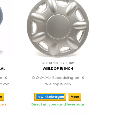
REFERENCE:
9706162
AAL
WIELDOP 15 INCH
n):
0
Beoordeling(en):
0
 volt
Wieldop 15 inch
er
In winkelwagen
Meer
agen
Direct uit voorraad leverbaar