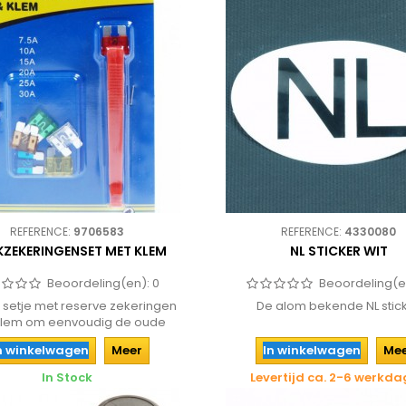
REFERENCE:
9706583
REFERENCE:
4330080
KZEKERINGENSET MET KLEM
NL STICKER WIT
Beoordeling(en):
0
Beoordeling(e
 setje met reserve zekeringen
De alom bekende NL stic
klem om eenvoudig de oude
zekering...
n winkelwagen
Meer
In winkelwagen
Me
In Stock
Levertijd ca. 2-6 werkd