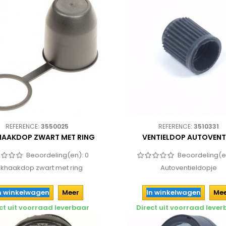
REFERENCE:
3550025
REFERENCE:
3510331
HAAKDOP ZWART MET RING
VENTIELDOP AUTOVENT
Beoordeling(en):
0
Beoordeling(e
ekhaakdop zwart met ring
Autoventieldopje
n winkelwagen
Meer
In winkelwagen
Me
ct uit voorraad leverbaar
Direct uit voorraad leve