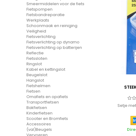
Smeermiddelen voor de fiets
Fietspompen
Fietsbandreparatie
Werkplaats
Schoonmaak en reiniging
Veiligheid
Fietsverlichting
Fietsverlichting op dynamo
Fietsverlichting op batterijen
Reflectie
Fietssloten
Ringslot
Kabel en kettingslot
Beugelslot
Hangslot
Fietshelmen
STEE
Fietsen
Omafiets en opafiets
Transportfietsen
Setje me
Bakfietsen
Kinderfietsen
Scooter en Bromfiets
I
Accessoires
(val)Beugels
Dire
Vervoeren