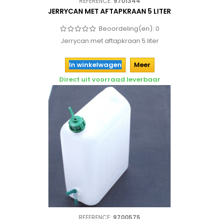
REFERENCE:
9701344
JERRYCAN MET AFTAPKRAAN 5 LITER
Beoordeling(en):
0
Jerrycan met aftapkraan 5 liter
In winkelwagen
Meer
Direct uit voorraad leverbaar
REFERENCE:
9700575