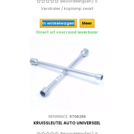
Beoordeling(en):
0
Verstraler / koplamp zwart
In winkelwagen
Meer
Direct uit voorraad leverbaar
REFERENCE:
9706296
KRUISSLEUTEL AUTO UNIVERSEEL
Beoordeling(en):
0