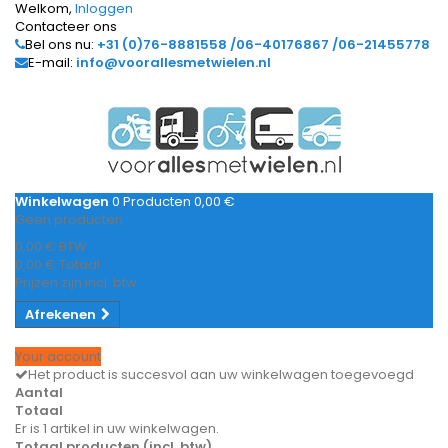
Welkom,
Inloggen
Contacteer ons
Bel ons nu:
+31 (0)76-8881558 /06-40176867 /06-21455778
E-mail:
info@voorallesmetwielen.nl
Winkelwagen
0
Producten
0,00 €
Geen producten
0,00 €
BTW
0,00 €
Totaal
Prijzen zijn incl. btw
Afrekenen
Your account
Het product is succesvol aan uw winkelwagen toegevoegd
Aantal
Totaal
Er is 1 artikel in uw winkelwagen.
Totaal producten (incl. btw)