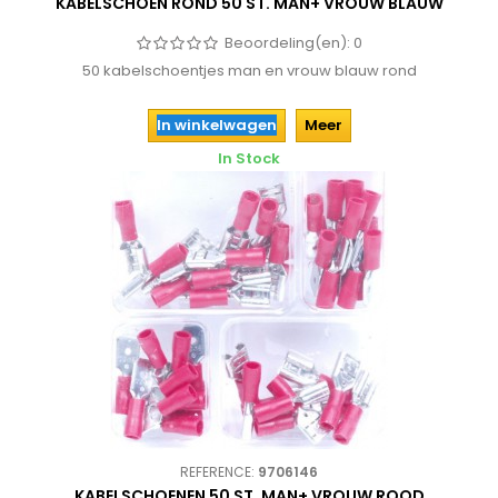
KABELSCHOEN ROND 50 ST. MAN+ VROUW BLAUW
Beoordeling(en):
0
50 kabelschoentjes man en vrouw blauw rond
In winkelwagen
Meer
In Stock
REFERENCE:
9706146
KABELSCHOENEN 50 ST. MAN+ VROUW ROOD